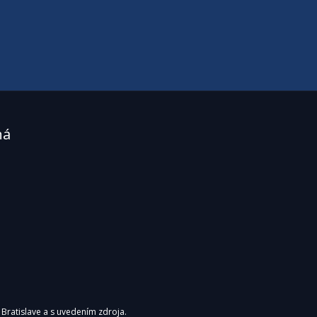
iť
ná
y PS
EJ
 Bratislave a s uvedením zdroja.