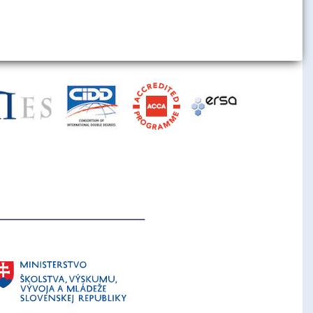
j zásady
h inštitúcií