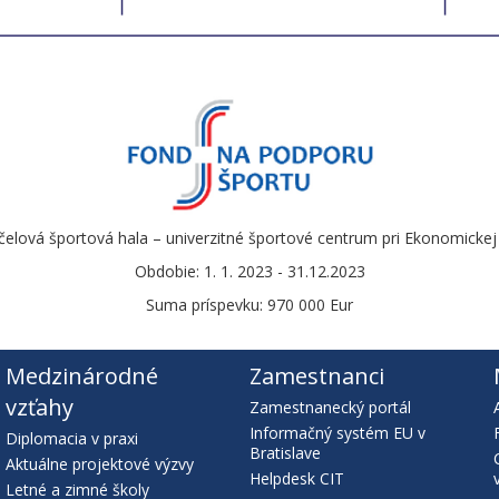
enom Business Leaders Forum a zaväzuje sa byť lídrom v presadzovaní
odnikanie praktizovať ako súčasť každodenných rozhodnutí podniku, 
rov.
čelová športová hala – univerzitné športové centrum pri Ekonomickej u
Obdobie: 1. 1. 2023 - 31.12.2023
Suma príspevku: 970 000 Eur
Medzinárodné
Zamestnanci
vzťahy
Zamestnanecký portál
Informačný systém EU v
Diplomacia v praxi
Bratislave
nej iniciatívy na podporu zásad riadenia rozmanitosti a zdieľania
Aktuálne projektové výzvy
Helpdesk CIT
om je zabezpečiť účinnú ochranu pred diskrimináciou, lepšie dodržia
Letné a zimné školy