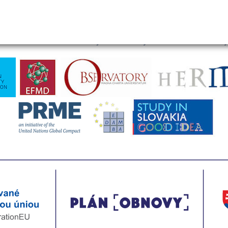
e pripojila k iniciatíve UN Global Compact a zodpovedne dodržiava je
oja proti korupcii.
univerzita v Bratislave je členom týchto medzinárodnýc