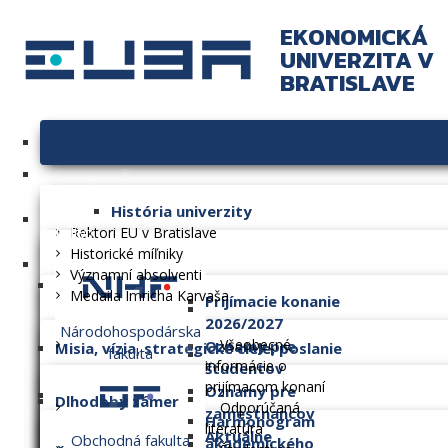
EKONOMICKÁ
UNIVERZITA V
BRATISLAVE
Univerzita
História univerzity
Fakulty
Rektori EU v Bratislave
Historické míľniky
Významní absolventi
Medaila Imricha Karvaša
Prijímacie konanie
2026/2027
Národohospodárska
Všeobecné
Oznamy pre
Misia, vízia, strategické ciele, poslanie
fakulta
informácie o
študentov
prijímacom konaní
Oznamy pre
Dlhodobý zámer
Odporúčaná
zamestnancov
Harmonogram
literatúra
Aktuálne
Obchodná fakulta
akademického