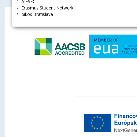
AIESEC
V roku 2008 sa naša Ekonomická univerzita v Bratislav
Erasmus Student Network
v oblasti ľudských práv, práce, životného prostredia a b
oikos Bratislava
Ekonomická 
Viac...
BLF