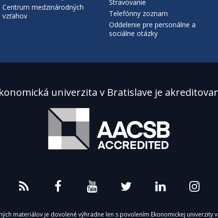
Stravovanie
Centrum medzinárodných
osť o diskriminácii medzi kľúčovými zainteresovanými stranami a zvýš
Telefónny zoznam
vzťahov
iskrimináciou.
Oddelenie pre personálne a
sociálne otázky
konomická univerzita v Bratislave je akreditova
 a výskumu na Slovensku sa stala spoluzakladateľom pracovnej skupin
ch tvorcov spolu kreovala NÁRODNÚ DEKLARÁCIU O UPEVNENÍ VÝSKUMN
 iných materiálov je dovolené výhradne len s povolením Ekonomickej univerzity v