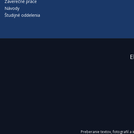
Záverečné práce
antidiskriminačného zákona v praxi, lepšiu informovan
Návody
informovanosť verejnosti o prevencii a ochrane pred d
Študijné oddelenia
Viac...
E
PS RI4SK
EU v Bratislave ako jeden z centrálnych aktérov vedy
RI4SK (21.10.2019), a tiež ako jeden z ťažiskový
Preberanie textov, fotografií a