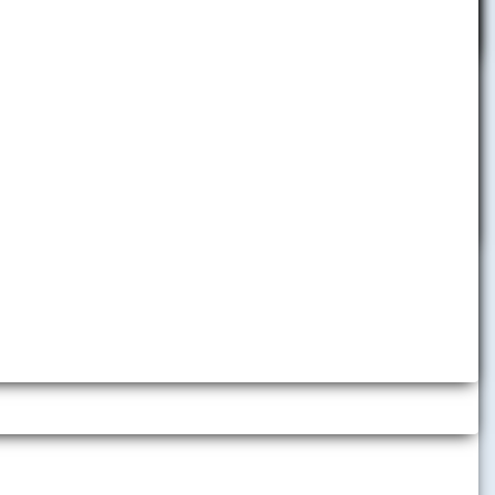
Výročné správy
city a