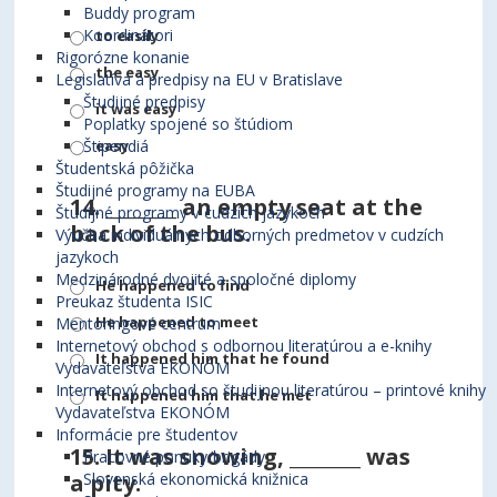
Buddy program
Koordinátori
to easily
Rigorózne konanie
the easy
Legislatíva a predpisy na EU v Bratislave
Študijné predpisy
it was easy
Poplatky spojené so štúdiom
easy
Štipendiá
Študentská pôžička
Študijné programy na EUBA
14.
________ an empty seat at the
Študijné programy v cudzích jazykoch
back of the bus.
Výučba individuálnych odborných predmetov v cudzích
jazykoch
Medzinárodné dvojité a spoločné diplomy
He happened to find
Preukaz študenta ISIC
He happened to meet
Mentoringové centrum
Internetový obchod s odbornou literatúrou a e-knihy
It happened him that he found
Vydavateľstva EKONÓM
Internetový obchod so študijnou literatúrou – printové knihy
It happened him that he met
Vydavateľstva EKONÓM
Informácie pre študentov
15.
It was snowing, ________ was
Pracovné ponuky/brigády
a pity.
Slovenská ekonomická knižnica