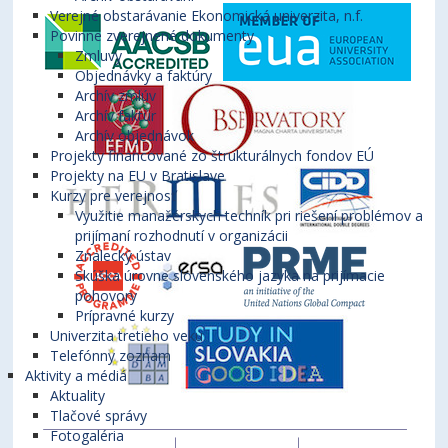
Verejné obstarávanie Ekonomická univerzita, n.f.
Povinne zverejnené dokumenty
Zmluvy
Objednávky a faktúry
Archív zmlúv
Archív faktúr
Archív objednávok
Projekty financované zo štrukturálnych fondov EÚ
Projekty na EU v Bratislave
Kurzy pre verejnosť
Využitie manažérskych techník pri riešení problémov a
prijímaní rozhodnutí v organizácii
Znalecký ústav
Skúška úrovne slovenského jazyka na prijímacie
pohovory
Prípravné kurzy
Univerzita tretieho veku
Telefónny zoznam
Aktivity a médiá
Aktuality
Tlačové správy
Fotogaléria