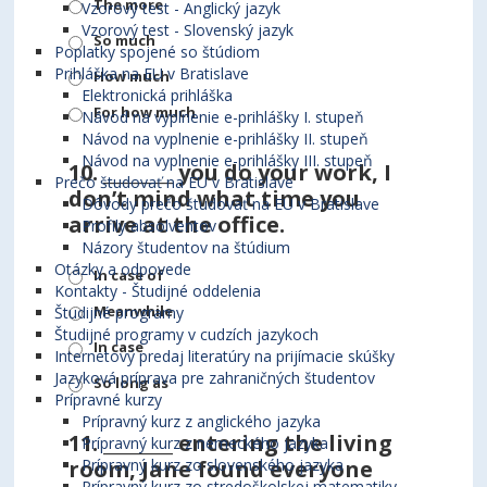
The more
Vzorový test - Anglický jazyk
Vzorový test - Slovenský jazyk
So much
Poplatky spojené so štúdiom
Prihláška na EU v Bratislave
How much
Elektronická prihláška
For how much
Návod na vyplnenie e-prihlášky I. stupeň
Návod na vyplnenie e-prihlášky II. stupeň
Návod na vyplnenie e-prihlášky III. stupeň
10.
________ you do your work, I
Prečo študovať na EU v Bratislave
don’t mind what time you
Dôvody prečo študovať na EU v Bratislave
arrive at the office.
Profily absolventov
Názory študentov na štúdium
Otázky a odpovede
In case of
Kontakty - Študijné oddelenia
Meanwhile
Študijné programy
Študijné programy v cudzích jazykoch
In case
Internetový predaj literatúry na prijímacie skúšky
Jazyková príprava pre zahraničných študentov
So long as
Prípravné kurzy
Prípravný kurz z anglického jazyka
11.
________ entering the living
Prípravný kurz z nemeckého jazyka
room, Jane found everyone
Prípravný kurz zo slovenského jazyka
Prípravný kurz zo stredoškolskej matematiky