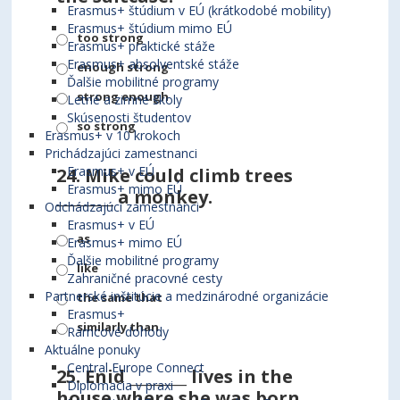
Erasmus+ štúdium v EÚ (krátkodobé mobility)
Erasmus+ štúdium mimo EÚ
too strong
Erasmus+ praktické stáže
Erasmus+ absolventské stáže
enough strong
Ďalšie mobilitné programy
strong enough
Letné a zimné školy
Skúsenosti študentov
so strong
Erasmus+ v 10 krokoch
Prichádzajúci zamestnanci
Erasmus+ v EÚ
24.
Mike could climb trees
Erasmus+ mimo EÚ
________ a monkey.
Odchádzajúci zamestnanci
Erasmus+ v EÚ
as
Erasmus+ mimo EÚ
Ďalšie mobilitné programy
like
Zahraničné pracovné cesty
Partnerské inštitúcie a medzinárodné organizácie
the same that
Erasmus+
similarly than
Rámcové dohody
Aktuálne ponuky
Central Europe Connect
25.
Enid ________ lives in the
Diplomacia v praxi
house where she was born.