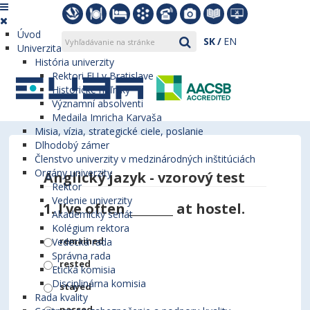
Úvod
SK
EN
Univerzita
História univerzity
Rektori EU v Bratislave
Historické míľniky
Významní absolventi
Medaila Imricha Karvaša
Misia, vízia, strategické ciele, poslanie
Dlhodobý zámer
Členstvo univerzity v medzinárodných inštitúciách
Orgány univerzity
Anglický jazyk - vzorový test
Rektor
Vedenie univerzity
1.
I’ve often ________ at hostel.
Akademický senát
Kolégium rektora
remained
Vedecká rada
Správna rada
rested
Etická komisia
Disciplinárna komisia
stayed
Rada kvality
passed