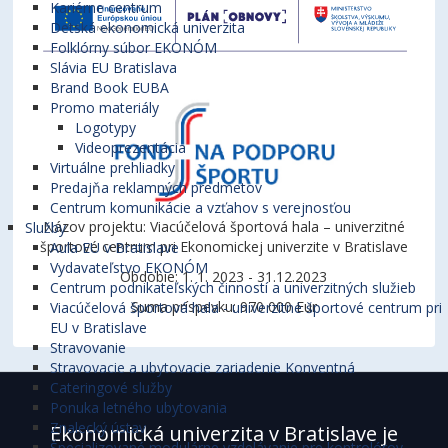
Kariérne centrum
Detská ekonomická univerzita
Folklórny súbor EKONÓM
Slávia EU Bratislava
Brand Book EUBA
Promo materiály
Logotypy
Videoprezentácia
Virtuálne prehliadky
Predajňa reklamných predmetov
Centrum komunikácie a vzťahov s verejnosťou
Názov projektu: Viacúčelová športová hala – univerzitné
Služby
športové centrum pri Ekonomickej univerzite v Bratislave
Aula EU v Bratislave
Vydavateľstvo EKONÓM
Obdobie: 1. 1. 2023 - 31.12.2023
Centrum podnikateľských činností a univerzitných služieb
Suma príspevku: 970 000 Eur
Viacúčelová športová hala - univerzitné športové centrum pri
EU v Bratislave
Stravovanie
Stravovacie a ubytovacie zariadenie Konventná
Cateringové služby
Ponuka letného ubytovania
Znalecký ústav
Ekonomická univerzita v Bratislave je
Špecializované modulárne vzdelávanie pre kontrolórov