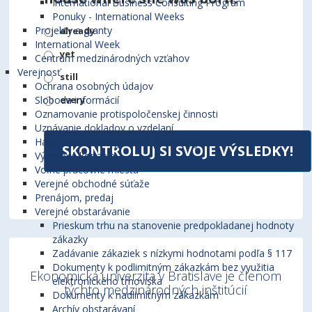
International Business Consulting Program
Ponuky - International Weeks
Projekty a granty
already
International Week
yet
Centrum medzinárodných vzťahov
Verejnosť
still
Ochrana osobných údajov
every
Sloboda informácií
Oznamovanie protispoločenskej činnosti
Uznávanie dokladov o vzdelaní
Habilitačné a inauguračné prednášky
SKONTROLUJ SI SVOJE VÝSLEDKY!
Výberové konanie
Voľné pracovné miesta
Verejné obchodné súťaže
Prenájom, predaj
Verejné obstarávanie
Prieskum trhu na stanovenie predpokladanej hodnoty
zákazky
Zadávanie zákaziek s nízkymi hodnotami podľa § 117
Dokumenty k podlimitným zákazkám bez využitia
Ekonomická univerzita v Bratislave je členom
elektronického trhoviska
týchto medzinárodných inštitúcií
Dokumenty k nadlimitným zákazkám
Archív obstarávaní