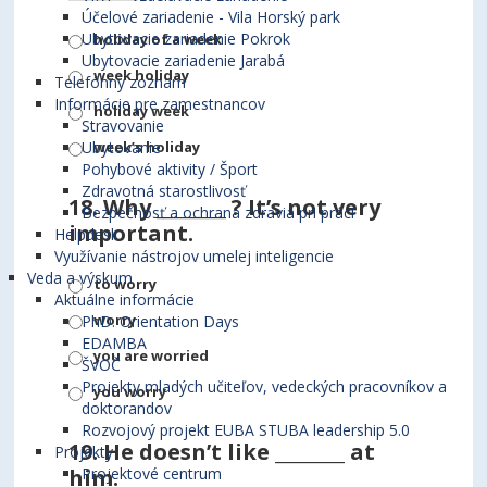
Účelové zariadenie - Vila Horský park
Ubytovacie zariadenie Pokrok
holiday of a week
Ubytovacie zariadenie Jarabá
week holiday
Telefónny zoznam
Informácie pre zamestnancov
holiday week
Stravovanie
week’s holiday
Ubytovanie
Pohybové aktivity / Šport
Zdravotná starostlivosť
18.
Why ________ ? It’s not very
Bezpečnosť a ochrana zdravia pri práci
important.
Helpdesk
Využívanie nástrojov umelej inteligencie
Veda a výskum
to worry
Aktuálne informácie
worry
PhD. Orientation Days
EDAMBA
you are worried
ŠVOČ
Projekty mladých učiteľov, vedeckých pracovníkov a
you worry
doktorandov
Rozvojový projekt EUBA STUBA leadership 5.0
19.
He doesn’t like ________ at
Projekty
him.
Projektové centrum