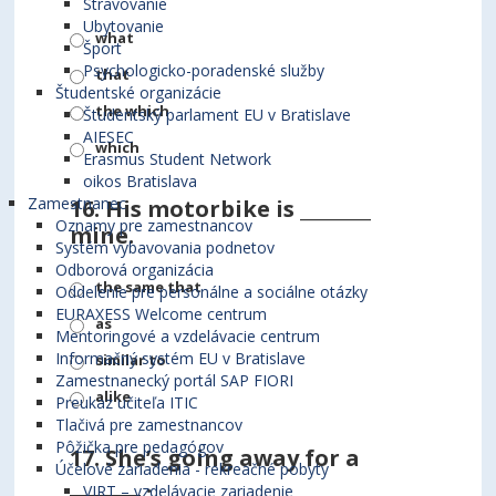
Stravovanie
Ubytovanie
what
Šport
Psychologicko-poradenské služby
that
Študentské organizácie
the which
Študentský parlament EU v Bratislave
AIESEC
which
Erasmus Student Network
oikos Bratislava
Zamestnanec
16.
His motorbike is ________
Oznamy pre zamestnancov
mine.
Systém vybavovania podnetov
Odborová organizácia
the same that
Oddelenie pre personálne a sociálne otázky
EURAXESS Welcome centrum
as
Mentoringové a vzdelávacie centrum
Informačný systém EU v Bratislave
similar to
Zamestnanecký portál SAP FIORI
alike
Preukaz učiteľa ITIC
Tlačivá pre zamestnancov
Pôžička pre pedagógov
17.
She’s going away for a
Účelové zariadenia - rekreačné pobyty
________ .
VIRT – vzdelávacie zariadenie