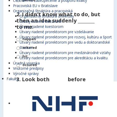
Centrum na zabezpečenie a podporu kvality
Pracoviská EU v Bratislave
Organizačná štruktúra a pracoviská
2.
I didn’t know what to do, but
Organizačná štruktúra univerzity
then an idea suddenly ________
Útvary riadené rektorom
to me.
Útvary riadené kvestorom
Útvary riadené prorektorom pre vzdelávanie
Útvary riadené prorektorom pre rozvoj, kultúru a šport
happen
Útvary riadené prorektorom pre vedu a doktorandské
štúdium
entered
Útvary riadené prorektorom pre medzinárodné vzťahy
hit
Útvary riadené prorektorom pre akreditáciu a kvalitu
Úradná výveska
occured
Vnútorné predpisy
Výročné správy
3.
Look both ________before
Fakulty
crossing the road.
ways
directions
routes