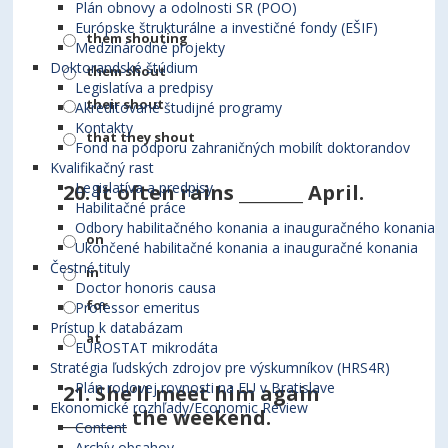
Plán obnovy a odolnosti SR (POO)
Európske štrukturálne a investičné fondy (EŠIF)
them shouting
Medzinárodné projekty
Doktorandské štúdium
them shout
Legislatíva a predpisy
their shout
Akreditované študijné programy
Kontakty
that they shout
Fond na podporu zahraničných mobilít doktorandov
Kvalifikačný rast
Legislatíva a predpisy
20.
It often rains ________ April.
Habilitačné práce
Odbory habilitačného konania a inauguračného konania
on
Ukončené habilitačné konania a inauguračné konania
Čestné tituly
in
Doctor honoris causa
for
Professor emeritus
Prístup k databázam
at
EUROSTAT mikrodáta
Stratégia ľudských zdrojov pre výskumníkov (HRS4R)
Plán rodovej rovnosti na EU v Bratislave
21.
She’ll meet him again
Ekonomické rozhľady/Economic Review
________ the weekend.
Content
Archív obsahov