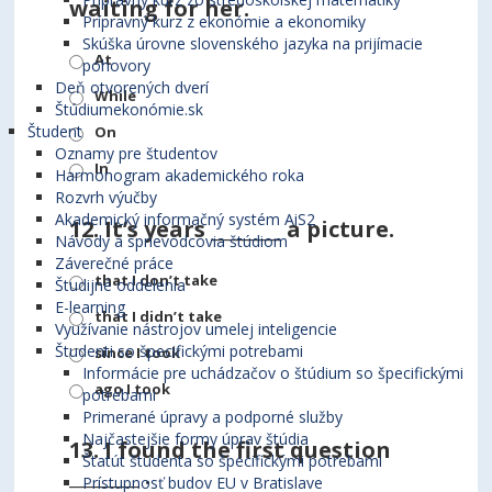
waiting for her.
Prípravný kurz z ekonómie a ekonomiky
Skúška úrovne slovenského jazyka na prijímacie
At
pohovory
Deň otvorených dverí
While
Štúdiumekonómie.sk
Študent
On
Oznamy pre študentov
In
Harmonogram akademického roka
Rozvrh výučby
Akademický informačný systém AiS2
12.
It’s years ________ a picture.
Návody a sprievodcovia štúdiom
Záverečné práce
that I don’t take
Študijné oddelenia
E-learning
that I didn’t take
Využívanie nástrojov umelej inteligencie
Študenti so špecifickými potrebami
since I took
Informácie pre uchádzačov o štúdium so špecifickými
ago I took
potrebami
Primerané úpravy a podporné služby
Najčastejšie formy úprav štúdia
13.
I found the first question
Štatút študenta so špecifickými potrebami
________ .
Prístupnosť budov EU v Bratislave