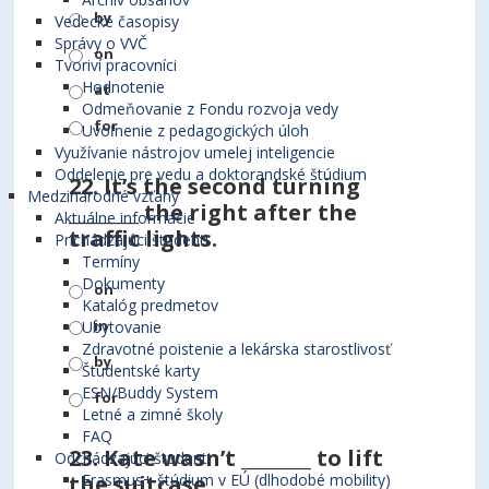
by
Vedecké časopisy
Správy o VVČ
on
Tvoriví pracovníci
Hodnotenie
at
Odmeňovanie z Fondu rozvoja vedy
for
Uvoľnenie z pedagogických úloh
Využívanie nástrojov umelej inteligencie
Oddelenie pre vedu a doktorandské štúdium
22.
It’s the second turning
Medzinárodné vzťahy
________ the right after the
Aktuálne informácie
traffic lights.
Prichádzajúci študenti
Termíny
Dokumenty
on
Katalóg predmetov
in
Ubytovanie
Zdravotné poistenie a lekárska starostlivosť
by
Študentské karty
ESN/Buddy System
for
Letné a zimné školy
FAQ
23.
Kate wasn’t ________ to lift
Odchádzajúci študenti
the suitcase.
Erasmus+ štúdium v EÚ (dlhodobé mobility)