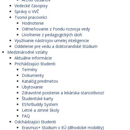
Vedecké časopisy
Správy o VVČ
Tvoriví pracovníci
Hodnotenie
Odmeňovanie z Fondu rozvoja vedy
Uvoľnenie z pedagogických úloh
Využívanie nástrojov umelej inteligencie
Oddelenie pre vedu a doktorandské štúdium
Medzinárodné vzťahy
Aktuálne informácie
Prichádzajúci študenti
Termíny
Dokumenty
Katalóg predmetov
Ubytovanie
Zdravotné poistenie a lekárska starostlivosť
Študentské karty
ESN/Buddy System
Letné a zimné školy
FAQ
Odchádzajúci študenti
Erasmus+ štúdium v EÚ (dlhodobé mobility)