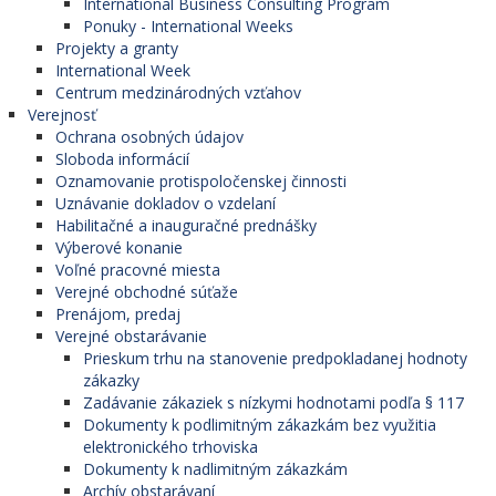
International Business Consulting Program
Ponuky - International Weeks
Projekty a granty
International Week
Centrum medzinárodných vzťahov
Verejnosť
Ochrana osobných údajov
Sloboda informácií
Oznamovanie protispoločenskej činnosti
Uznávanie dokladov o vzdelaní
Habilitačné a inauguračné prednášky
Výberové konanie
Voľné pracovné miesta
Verejné obchodné súťaže
Prenájom, predaj
Verejné obstarávanie
Prieskum trhu na stanovenie predpokladanej hodnoty
zákazky
Zadávanie zákaziek s nízkymi hodnotami podľa § 117
Dokumenty k podlimitným zákazkám bez využitia
elektronického trhoviska
Dokumenty k nadlimitným zákazkám
Archív obstarávaní