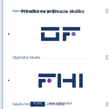
Príručka na prijímacie skúšky
Národohospodárska fakulta
Nemecký jazyk
5.50 €
Kúpiť
Viac informácií
Obchodná fakulta
Príručka na prijímacie skúšky
Slovenský a ruský jazyk
7.00 €
Kúpiť
Viac informácií
Fakulta hospodárskej informatiky