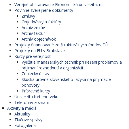
Verejné obstarávanie Ekonomická univerzita, n.f.
Povinne zverejnené dokumenty
Zmluvy
Objednávky a faktúry
Archív zmlúv
Archív faktúr
Archív objednávok
Projekty financované zo štrukturálnych fondov EÚ
Projekty na EU v Bratislave
Kurzy pre verejnosť
Využitie manažérskych techník pri riešení problémov a
prijímaní rozhodnutí v organizácii
Znalecký ústav
Skúška úrovne slovenského jazyka na prijímacie
pohovory
Prípravné kurzy
Univerzita tretieho veku
Telefónny zoznam
Aktivity a médiá
Aktuality
Tlačové správy
Fotogaléria