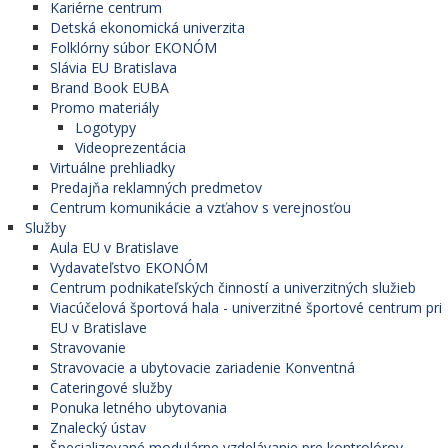
Kariérne centrum
Detská ekonomická univerzita
Folklórny súbor EKONÓM
Slávia EU Bratislava
Brand Book EUBA
Promo materiály
Logotypy
Videoprezentácia
Virtuálne prehliadky
Predajňa reklamných predmetov
Centrum komunikácie a vzťahov s verejnosťou
Služby
Aula EU v Bratislave
Vydavateľstvo EKONÓM
Centrum podnikateľských činností a univerzitných služieb
Viacúčelová športová hala - univerzitné športové centrum pri
EU v Bratislave
Stravovanie
Stravovacie a ubytovacie zariadenie Konventná
Cateringové služby
Ponuka letného ubytovania
Znalecký ústav
Špecializované modulárne vzdelávanie pre kontrolórov