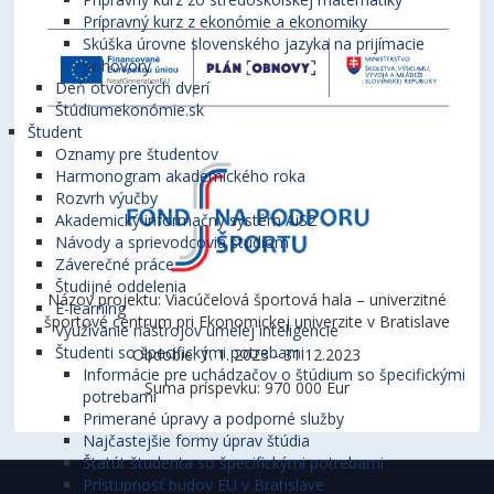
Prípravný kurz z ekonómie a ekonomiky
Skúška úrovne slovenského jazyka na prijímacie
pohovory
Deň otvorených dverí
Štúdiumekonómie.sk
Študent
Oznamy pre študentov
Harmonogram akademického roka
Rozvrh výučby
Akademický informačný systém AiS2
Návody a sprievodcovia štúdiom
Záverečné práce
Študijné oddelenia
Názov projektu: Viacúčelová športová hala – univerzitné
E-learning
športové centrum pri Ekonomickej univerzite v Bratislave
Využívanie nástrojov umelej inteligencie
Študenti so špecifickými potrebami
Obdobie: 1. 1. 2023 - 31.12.2023
Informácie pre uchádzačov o štúdium so špecifickými
Suma príspevku: 970 000 Eur
potrebami
Primerané úpravy a podporné služby
Najčastejšie formy úprav štúdia
Štatút študenta so špecifickými potrebami
Prístupnosť budov EU v Bratislave