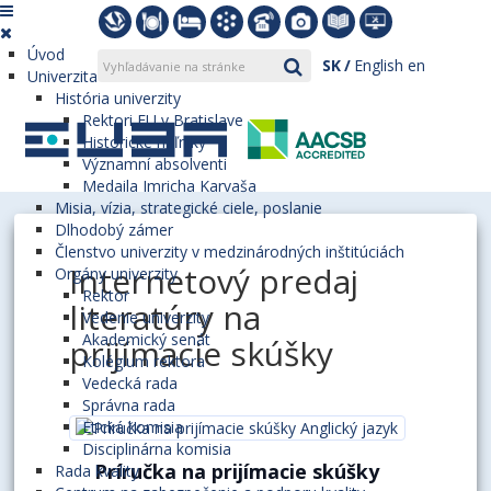
Úvod
SK
English
en
Univerzita
História univerzity
Rektori EU v Bratislave
Historické míľniky
Významní absolventi
Medaila Imricha Karvaša
Misia, vízia, strategické ciele, poslanie
Dlhodobý zámer
Členstvo univerzity v medzinárodných inštitúciách
Internetový predaj
Orgány univerzity
Rektor
literatúry na
Vedenie univerzity
Akademický senát
prijímacie skúšky
Kolégium rektora
Vedecká rada
Správna rada
Etická komisia
Disciplinárna komisia
Príručka na prijímacie skúšky
Rada kvality