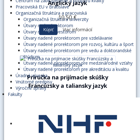
Centrum na zabezpečenie a podporu kvality
Anglický jazyk
Pracoviská EU v Bratislave
Organizačná štruktúra a pracoviská
10.50 €
Organizačná štruktúra univerzity
Útvary riadené rektorom
Kúpiť
Viac informácií
Útvary riadené kvestorom
Útvary riadené prorektorom pre vzdelávanie
Útvary riadené prorektorom pre rozvoj, kultúru a šport
Útvary riadené prorektorom pre vedu a doktorandské
štúdium
Útvary riadené prorektorom pre medzinárodné vzťahy
Útvary riadené prorektorom pre akreditáciu a kvalitu
Úradná výveska
Príručka na prijímacie skúšky
Vnútorné predpisy
Francúzsky a taliansky jazyk
Výročné správy
Fakulty
6.00 €
Kúpiť
Viac informácií