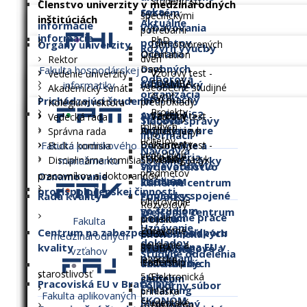
Študenti so
Členstvo univerzity v medzinárodných
roka
Systém
špecifickými
inštitúciách
Aktuálne
informácie
vybavovania
potrebami
informácie
PhD.
podnetov
Orgány univerzity
Deň otvorených
Rozvrh výučby
Ochrana
Orientation
dverí
Rektor
osobných
Days
Fakulta hospodárskej
Vzorový test -
Vedenie univerzity
Odborová
údajov
EDAMBA
Akademický
Aktuality
informatiky
Všeobecné študijné
Akademický senát
organizácia
ŠVOČ
informačný
Prichádzajúci študenti
predpoklady
Kolégium rektora
Projekty
systém AiS2
Aula EU v
Termíny
Vzorový test -
Vedecká rada
Sloboda
Tlačové správy
mladých
Oddelenie pre
Bratislave
Anglický jazyk
Správna rada
informácií
učiteľov,
Dokumenty
Fakulta podnikového
personálne a
Vzorový test -
Etická komisia
Návody a
vedeckých
Fotogaléria
Katalóg
Slovenský jazyk
manažmentu
Disciplinárna komisia
sociálne otázky
sprievodcovia
Vydavateľstvo
predmetov
pracovníkov a doktorandov
Oznamovanie
štúdiom
EKONÓM
Kariérne centrum
protispoločenskej činnosti
Poplatky spojené
Rada kvality
EURAXESS
Ubytovanie
Rozvojový
so štúdiom
Welcome centrum
Záverečné práce
Centrum
Detská
projekt
Fakulta
Uznávanie
Zdravotné
Centrum na zabezpečenie a podporu
podnikateľských
EUBA
ekonomická
medzinárodných
dokladov
poistenie a
Prihláška na EU v
kvality
STUBA
Mentoringové a
činností a
univerzita
vzťahov
Študijné oddelenia
o vzdelaní
lekárska
Bratislave
leadership
vzdelávacie
univerzitných
starostlivosť
5.0
Elektronická
centrum
služieb
Pracoviská EU v Bratislave
Folklórny súbor
E-learning
prihláška
Fakulta aplikovaných
EKONÓM
Študentské
Informačný
Návod na