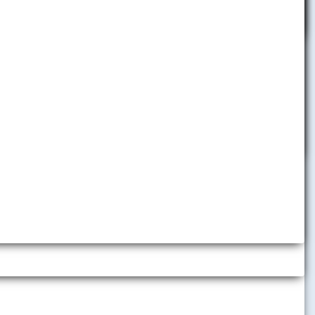
Výročné správy
h inštitúcií