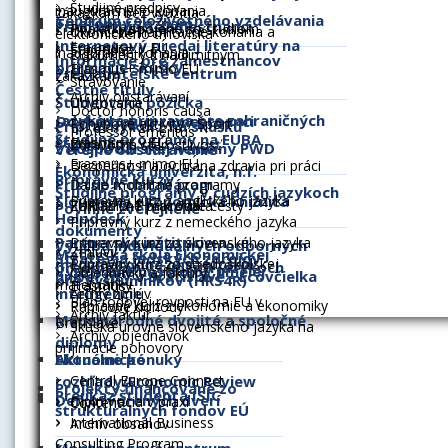
Študijné predpisy
inauguračného konania
zákazkám bez využitia
DAAD – Deutscher Akademischer Austauschdienst
Centrum celoživotného vzdelávania
Telefónny zoznam
Prichádzajúci zamestnanci
Poplatky spojené so štúdiom
Ukončené habilitačné konania a
elektronického trhoviska
EDAMBA - European Doctoral Programmes Association
Internetový predaj literatúry na
Erasmus+ v EÚ
Štipendiá
inauguračné konania
Dokumenty k nadlimitným
Informácie pre zamestnancov
EFMD - European Foundantion for Management Deve
prijímacie skúšky
Erasmus+ mimo EÚ
Prekladateľské centrum
zákazkám
Stravovanie
Čestné tituly
ERSA - European Regional Science Association
Archív obstarávaní
Študentská pôžička
Ubytovanie
Doctor honoris causa
EUA - European University Association
Jazyková príprava pre zahraničných
Odchádzajúci zamestnanci
Pohybové aktivity / Šport
Prípravný kurz na skúšku
Professor emeritus
Študijné programy na EUBA
študentov
Erasmus+ v EÚ
HERMES Higher Education and Research in Management
Zdravotná starostlivosť
z hospodárskej nemčiny PWD
Verejné obstarávanie
Erasmus+ mimo EÚ
Bezpečnosť a ochrana zdravia pri práci
OeAD – Agency for Education and Internationalisation
Ekonomická univerzita, n.f.
Prípravné kurzy
Prístup k databázam
Ďalšie mobilitné programy
Študijné programy v cudzích jazykoch
PRME - Principles for Responsible Management Educat
Slovenská ekonomická knižnica
Prípravný kurz z anglického jazyka
EUROSTAT mikrodáta
Zahraničné pracovné cesty
Povinne zverejnené
Helpdesk
SFUI – Institut Universitaire Franco-Slovaque
Prípravný kurz z nemeckého jazyka
dokumenty
Partnerské inštitúcie a
Prípravný kurz zo slovenského jazyka
Výučba individuálnych odborných
Zmluvy
Materská škola Ekonomickej
Stratégia ľudských zdrojov
Ekonomická univerzita v Bratislave je tiež signatárom
Magn
medzinárodné organizácie
Prípravný kurz zo stredoškolskej
predmetov v cudzích jazykoch
Využívanie nástrojov umelej
Objednávky a faktúry
univerzity v Bratislave - Ecovčielka
pre výskumníkov (HRS4R)
matematiky
Erasmus+
inteligencie
Archív zmlúv
Plán rodovej rovnosti na EU v
Prípravný kurz z ekonómie a ekonomiky
Rámcové dohody
Archív faktúr
Medzinárodné dvojité a spoločné
Bratislave
Skúška úrovne slovenského jazyka na
Archív objednávok
diplomy
prijímacie pohovory
Ekonomické
Aktuálne ponuky
rozhľady/Economic Review
Central Europe Connect
Projekty financované zo
Preukaz študenta ISIC
Deň otvorených dverí
Diplomacia v praxi
Content
štrukturálnych fondov EÚ
International Business
Archív obsahov
Consulting Program
Mentoringové centrum