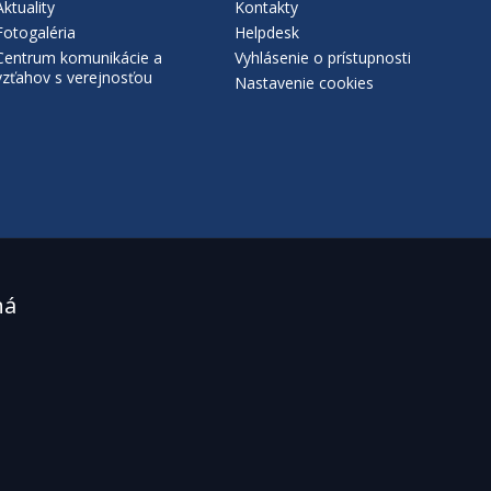
Aktuality
Kontakty
Fotogaléria
Helpdesk
Centrum komunikácie a
Vyhlásenie o prístupnosti
vzťahov s verejnosťou
Nastavenie cookies
ná