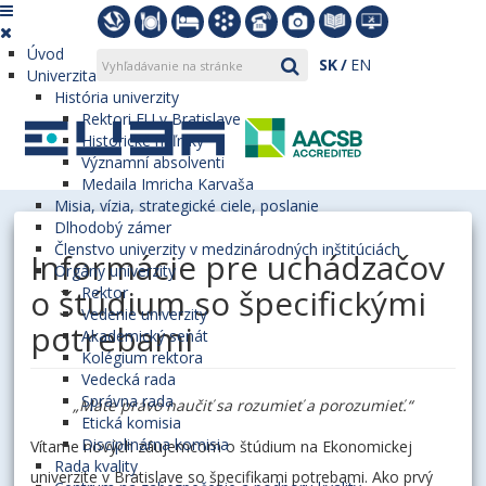
Úvod
SK
EN
Univerzita
História univerzity
Rektori EU v Bratislave
Historické míľniky
Významní absolventi
Medaila Imricha Karvaša
Misia, vízia, strategické ciele, poslanie
Dlhodobý zámer
Členstvo univerzity v medzinárodných inštitúciách
Informácie pre uchádzačov
Orgány univerzity
o štúdium so špecifickými
Rektor
Vedenie univerzity
potrebami
Akademický senát
Kolégium rektora
Vedecká rada
Správna rada
„Máte právo naučiť sa rozumieť a porozumieť.“
Etická komisia
Disciplinárna komisia
Vítame nových záujemcom o štúdium na Ekonomickej
Rada kvality
univerzite v Bratislave so špecifikami potrebami. Ako prvý