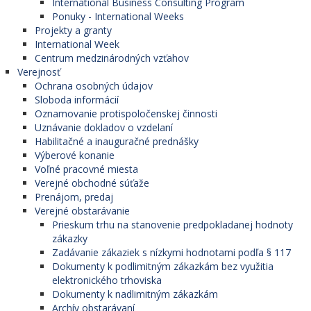
International Business Consulting Program
Ponuky - International Weeks
Projekty a granty
International Week
Centrum medzinárodných vzťahov
Verejnosť
Ochrana osobných údajov
Sloboda informácií
Oznamovanie protispoločenskej činnosti
Uznávanie dokladov o vzdelaní
Habilitačné a inauguračné prednášky
Výberové konanie
Voľné pracovné miesta
Verejné obchodné súťaže
Prenájom, predaj
Verejné obstarávanie
Prieskum trhu na stanovenie predpokladanej hodnoty
zákazky
Zadávanie zákaziek s nízkymi hodnotami podľa § 117
Dokumenty k podlimitným zákazkám bez využitia
elektronického trhoviska
Dokumenty k nadlimitným zákazkám
Archív obstarávaní