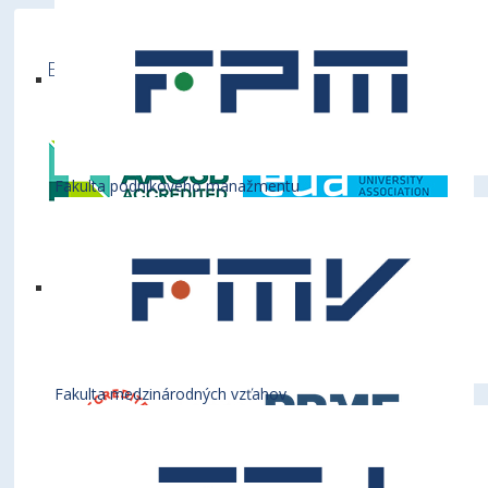
Ekonomická univerzita v Bratislave je členom
týchto medzinárodných inštitúcií
Fakulta podnikového manažmentu
Fakulta medzinárodných vzťahov