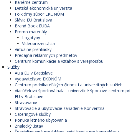
Kariérne centrum
Detská ekonomická univerzita
Folklórny súbor EKONÓM
Slávia EU Bratislava
Brand Book EUBA
Promo materiály
Logotypy
Videoprezentácia
Virtuálne prehliadky
Predajňa reklamných predmetov
Centrum komunikácie a vzťahov s verejnosťou
Služby
Aula EU v Bratislave
Vydavateľstvo EKONÓM
Centrum podnikateľských činností a univerzitných služieb
Viacúčelová športová hala - univerzitné športové centrum pri
EU v Bratislave
Stravovanie
Stravovacie a ubytovacie zariadenie Konventná
Cateringové služby
Ponuka letného ubytovania
Znalecký ústav
Špecializované modulárne vzdelávanie pre kontrolórov