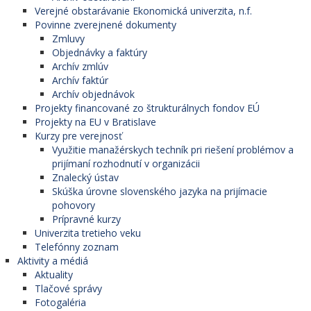
Verejné obstarávanie Ekonomická univerzita, n.f.
Povinne zverejnené dokumenty
Zmluvy
Objednávky a faktúry
Archív zmlúv
Archív faktúr
Archív objednávok
Projekty financované zo štrukturálnych fondov EÚ
Projekty na EU v Bratislave
Kurzy pre verejnosť
Využitie manažérskych techník pri riešení problémov a
prijímaní rozhodnutí v organizácii
Znalecký ústav
Skúška úrovne slovenského jazyka na prijímacie
pohovory
Prípravné kurzy
Univerzita tretieho veku
Telefónny zoznam
Aktivity a médiá
Aktuality
Tlačové správy
Fotogaléria