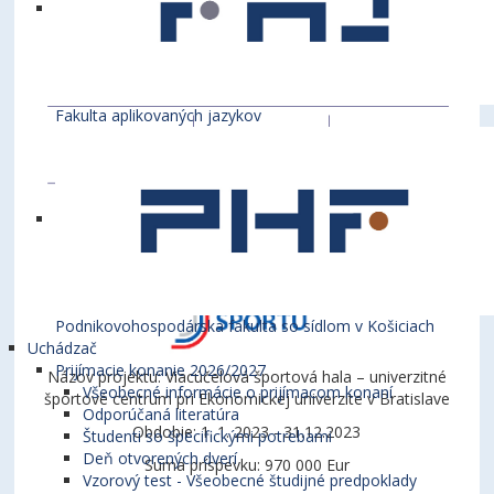
Fakulta aplikovaných jazykov
Podnikovohospodárska fakulta so sídlom v Košiciach
Uchádzač
Prijímacie konanie 2026/2027
Názov projektu: Viacúčelová športová hala – univerzitné
Všeobecné informácie o prijímacom konaní
športové centrum pri Ekonomickej univerzite v Bratislave
Odporúčaná literatúra
Obdobie: 1. 1. 2023 - 31.12.2023
Študenti so špecifickými potrebami
Deň otvorených dverí
Suma príspevku: 970 000 Eur
Vzorový test - Všeobecné študijné predpoklady