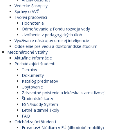
Vedecké časopisy
Správy o VVČ
Tvoriví pracovníci
Hodnotenie
Odmeňovanie z Fondu rozvoja vedy
Uvoľnenie z pedagogických úloh
Využívanie nástrojov umelej inteligencie
Oddelenie pre vedu a doktorandské štúdium
Medzinárodné vzťahy
Aktuálne informácie
Prichádzajúci študenti
Termíny
Dokumenty
Katalóg predmetov
Ubytovanie
Zdravotné poistenie a lekárska starostlivosť
Študentské karty
ESN/Buddy System
Letné a zimné školy
FAQ
Odchádzajúci študenti
Erasmus+ štúdium v EÚ (dlhodobé mobility)