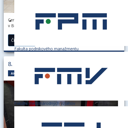
Centrum medzinárodných vzťahov Ekonomickej univerzity
v Bratislave zorganizovalo v termíne 20. – 24. júla 2026 4.
edíciu letnej školy, tentoraz zameranú výhradne na
manažment ľudských [ ... ]
Čítať ďalej...
Fakulta podnikového manažmentu
8. ročník PLUS ukončený
Aktuality
Fakulta medzinárodných vzťahov