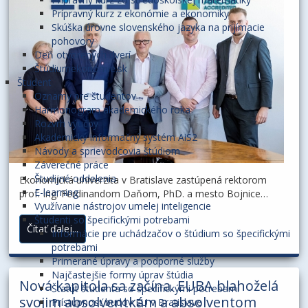
Prípravný kurz z ekonómie a ekonomiky
Skúška úrovne slovenského jazyka na prijímacie
pohovory
Deň otvorených dverí
Štúdiumekonómie.sk
Študent
Oznamy pre študentov
Harmonogram akademického roka
Rozvrh výučby
Akademický informačný systém AiS2
Návody a sprievodcovia štúdiom
Záverečné práce
Študijné oddelenia
Ekonomická univerzita v Bratislave zastúpená rektorom
E-learning
prof. Ing. Ferdinandom Daňom, PhD. a mesto Bojnice
Využívanie nástrojov umelej inteligencie
zastúpené primátorom MVDr. Ladislavom Smatanom
Študenti so špecifickými potrebami
podpísali 26. júna 2026 Memorandum o spolupráci [ ... ]
Čítať ďalej...
Informácie pre uchádzačov o štúdium so špecifickými
potrebami
Primerané úpravy a podporné služby
Najčastejšie formy úprav štúdia
Nová kapitola sa začína. EUBA blahoželá
Štatút študenta so špecifickými potrebami
svojim absolventkám a absolventom
Prístupnosť budov EU v Bratislave