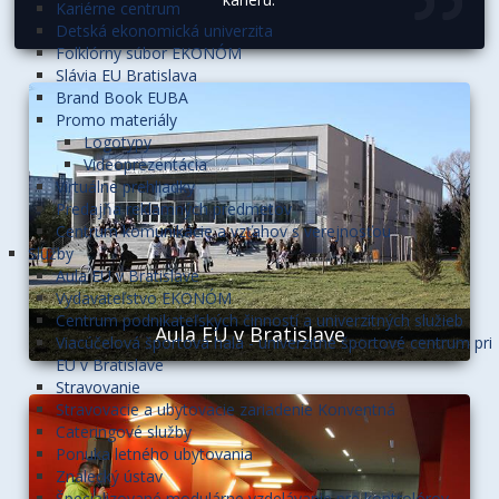
Kariérne centrum
Detská ekonomická univerzita
Folklórny súbor EKONÓM
Slávia EU Bratislava
Brand Book EUBA
Promo materiály
Logotypy
Videoprezentácia
Virtuálne prehliadky
Predajňa reklamných predmetov
Centrum komunikácie a vzťahov s verejnosťou
Služby
Aula EU v Bratislave
Vydavateľstvo EKONÓM
Centrum podnikateľských činností a univerzitných služieb
Aula EU v Bratislave
Viacúčelová športová hala - univerzitné športové centrum pri
EU v Bratislave
Stravovanie
Stravovacie a ubytovacie zariadenie Konventná
Cateringové služby
Ponuka letného ubytovania
Znalecký ústav
Špecializované modulárne vzdelávanie pre kontrolórov