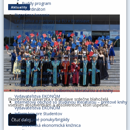
Buddy program
Aktuality
Koordinátori
Rigorózne konanie
Legislatíva a predpisy na EU v Bratislave
Študijné predpisy
Poplatky spojené so štúdiom
Štipendiá
Študentská pôžička
Študijné programy na EUBA
Študijné programy v cudzích jazykoch
Výučba individuálnych odborných predmetov v cudzích
jazykoch
Medzinárodné dvojité a spoločné diplomy
Preukaz študenta ISIC
Mentoringové centrum
Internetový obchod s odbornou literatúrou a e-knihy
Vydavateľstva EKONÓM
Ekonomická univerzita v Bratislave srdečne blahoželá
Internetový obchod so študijnou literatúrou – printové knihy
všetkým absolventkám a absolventom, ktorí úspešne
Vydavateľstva EKONÓM
ukončili svoje štúdium v akademickom roku 2025/2026.
Informácie pre študentov
Pracovné ponuky/brigády
Čítať ďalej...
Slovenská ekonomická knižnica