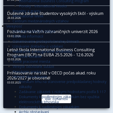
International Business Consulting Program
Ponuky - International Weeks
Projekty a granty
Duševné zdravie študentov vysokých škôl - výskum
International Week
24.03.2026
Centrum medzinárodných vzťahov
Verejnosť
Pozvánka na Veľtrh zahraničných univerzít 2026
Ochrana osobných údajov
Sloboda informácií
03.03.2026
Oznamovanie protispoločenskej činnosti
Uznávanie dokladov o vzdelaní
Letná škola International Business Consulting
Habilitačné a inauguračné prednášky
Program (IBCP) na EUBA 25.5.2026 - 12.6.2026
Výberové konanie
03.03.2026
Voľné pracovné miesta
Verejné obchodné súťaže
Prenájom, predaj
Prihlasovanie na stáž v OECD počas akad. roku
Verejné obstarávanie
2026/2027 je otvorené!
Prieskum trhu na stanovenie predpokladanej hodnoty
03.03.2026
zákazky
Zadávanie zákaziek s nízkymi hodnotami podľa § 117
Dokumenty k podlimitným zákazkám bez využitia
Viac oznamov
elektronického trhoviska
Dokumenty k nadlimitným zákazkám
Archív obstarávaní