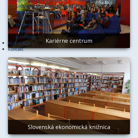
Centrum celoživotného vzdelávania
Prekladateľské centrum
Prípravný kurz na skúšku z hospodárskej nemčiny PWD
Slovenská ekonomická knižnica
Materská škola Ekonomickej univerzity v Bratislave -
Ecovčielka
Kariérne centrum
Alumni klub
Kontakt
Slovenská ekonomická knižnica