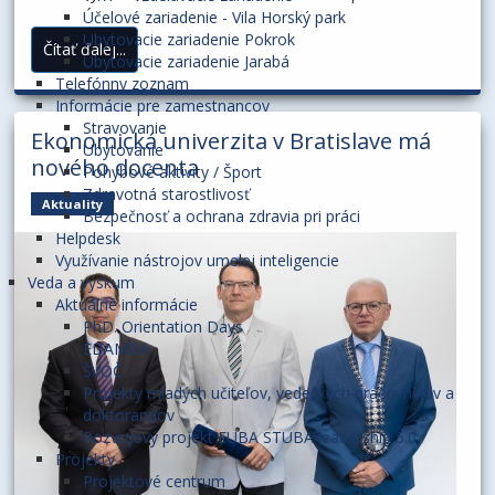
absolventov Univerzity tretieho veku Ekonomickej univerzity
Účelové zariadenie - Vila Horský park
v Bratislave. Viac ako 500 [ ... ]
Ubytovacie zariadenie Pokrok
Čítať ďalej...
Ubytovacie zariadenie Jarabá
Telefónny zoznam
Informácie pre zamestnancov
Stravovanie
Ekonomická univerzita v Bratislave má
Ubytovanie
nového docenta
Pohybové aktivity / Šport
Zdravotná starostlivosť
Aktuality
Bezpečnosť a ochrana zdravia pri práci
Helpdesk
Využívanie nástrojov umelej inteligencie
Veda a výskum
Aktuálne informácie
PhD. Orientation Days
EDAMBA
ŠVOČ
Projekty mladých učiteľov, vedeckých pracovníkov a
doktorandov
Rozvojový projekt EUBA STUBA leadership 5.0
Projekty
Projektové centrum