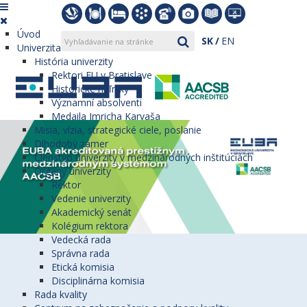
Úvod
SK
EN
Univerzita
História univerzity
Rektori EU v Bratislave
Historické míľniky
Významní absolventi
Medaila Imricha Karvaša
Misia, vízia, strategické ciele, poslanie
Dlhodobý zámer
Členstvo univerzity v medzinárodných inštitúciách
Orgány univerzity
Rektor
Vedenie univerzity
Akademický senát
Kolégium rektora
Vedecká rada
Správna rada
Etická komisia
Disciplinárna komisia
Rada kvality