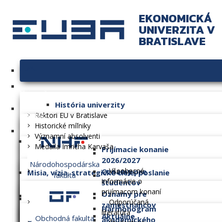
EKONOMICKÁ
UNIVERZITA V
BRATISLAVE
Univerzita
História univerzity
Fakulty
Rektori EU v Bratislave
Historické míľniky
Významní absolventi
Medaila Imricha Karvaša
Prijímacie konanie
2026/2027
Národohospodárska
Všeobecné
Oznamy pre
Misia, vízia, strategické ciele, poslanie
fakulta
informácie o
študentov
prijímacom konaní
Oznamy pre
Dlhodobý zámer
Odporúčaná
zamestnancov
Harmonogram
literatúra
Aktuálne
Obchodná fakulta
akademického