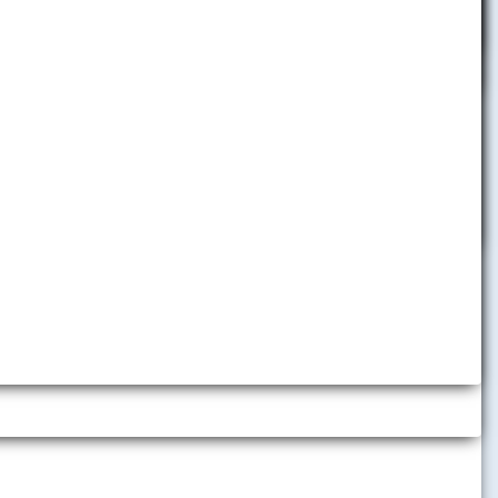
Centrum medzinárodných
vzťahov
om prehĺbenia