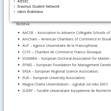
AIESEC
Medzinárodné organizácie
Erasmus Student Network
oikos Bratislava
EU v Bratislave je členom viacerých významných medzinárod
školstva:
AACSB – Association to Advance Collegiate Schools of
AmCham – American Chambers of Commerce in Slovak
AUF – Agence Universitaire de la Francophonie;
CCFS – Chambre de Commerce Franco-Slovaque;
EDAMBA – European Doctoral Association for Master a
EFMD – European Foundation for Management Devel
ERSA – European Regional Science Association;
EUA – European University Association;
Magna Charta Universitatum – signatár od roku 2007;
SUERF – Société Universitaire Européenne de Recherc