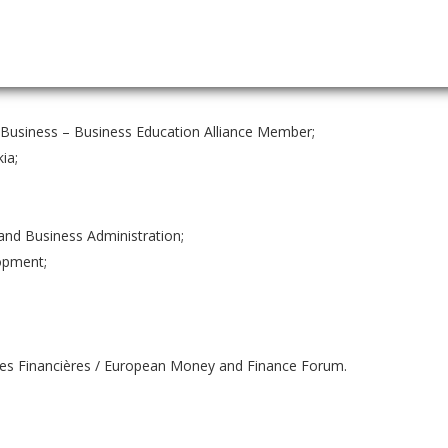
ných organizácií, kooperačných sietí a iniciatív pôsobiacich v sekto
 Business – Business Education Alliance Member;
ia;
nd Business Administration;
opment;
hes Financières / European Money and Finance Forum.