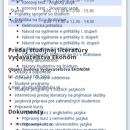
Vzorový test - Anglický jazyk
Vzorový test - Slovenský jazyk
Štvrtok
8.00 - 11.30 a 12.30 - 15.30
Poplatky spojené so štúdiom
Prihláška na EU v Bratislave
Piatok
8.00 - 11.30 a 12.30 - 14.30
Elektronická prihláška
Návod na vyplnenie e-prihlášky I. stupeň
Návod na vyplnenie e-prihlášky II. stupeň
Návod na vyplnenie e-prihlášky III. stupeň
Prečo študovať na EU v Bratislave
Predaj študijnej literatúry
Dôvody prečo študovať na EU v Bratislave
Vydavateľstva Ekonóm
Profily absolventov
Názory študentov na štúdium
Objekt budova Vydavateľstva EKONÓM
Otázky a odpovede
tel.:
+421 2 6729 5355
Kontakty - Študijné oddelenia
Študijné programy
E-mail:
predaj.knih@euba.sk
Študijné programy v cudzích jazykoch
Internetový predaj literatúry na prijímacie skúšky
Jazyková príprava pre zahraničných študentov
Prípravné kurzy
Dokumenty
Prípravný kurz z anglického jazyka
Prípravný kurz z nemeckého jazyka
Preceňovanie akcia
Prípravný kurz zo slovenského jazyka
Prípravný kurz zo stredoškolskej matematiky