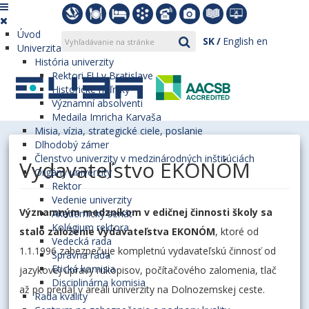
Úvod
SK
English
en
Univerzita
História univerzity
Rektori EU v Bratislave
Historické míľniky
Významní absolventi
Medaila Imricha Karvaša
Misia, vízia, strategické ciele, poslanie
Dlhodobý zámer
Členstvo univerzity v medzinárodných inštitúciách
Vydavateľstvo EKONÓM
Orgány univerzity
Rektor
Vedenie univerzity
Významným medzníkom v edičnej činnosti školy sa
Akademický senát
Kolégium rektora
stalo založenie Vydavateľstva EKONÓM
, ktoré od
Vedecká rada
1.1.1996 zabezpečuje kompletnú vydavateľskú činnosť od
Správna rada
Etická komisia
jazykovej úpravy rukopisov, počítačového zalomenia, tlač
Disciplinárna komisia
až po predaj v areáli univerzity na Dolnozemskej ceste.
Rada kvality