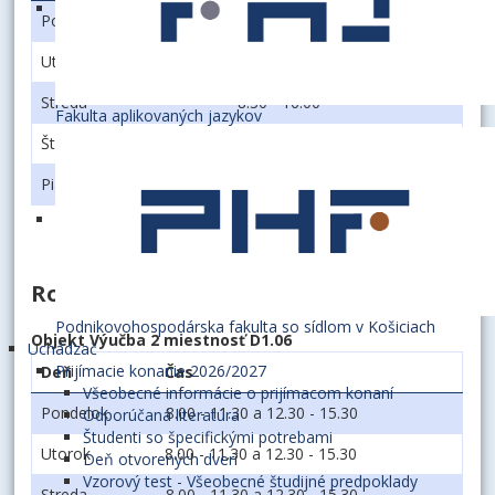
Pondelok
8.30 - 16.00
Utorok
8.30 - 16.00
Streda
8.30 - 16.00
Fakulta aplikovaných jazykov
Štvrtok
8.30 - 16.00
Piatok
8.30 - 16.00
Rozmnožovne:
Podnikovohospodárska fakulta so sídlom v Košiciach
Objekt Výučba 2 miestnosť D1.06
Uchádzač
Prijímacie konanie 2026/2027
Deň
Čas
Všeobecné informácie o prijímacom konaní
Pondelok
8.00 - 11.30 a 12.30 - 15.30
Odporúčaná literatúra
Študenti so špecifickými potrebami
Utorok
8.00 - 11.30 a 12.30 - 15.30
Deň otvorených dverí
Vzorový test - Všeobecné študijné predpoklady
Streda
8.00 - 11.30 a 12.30 - 15.30