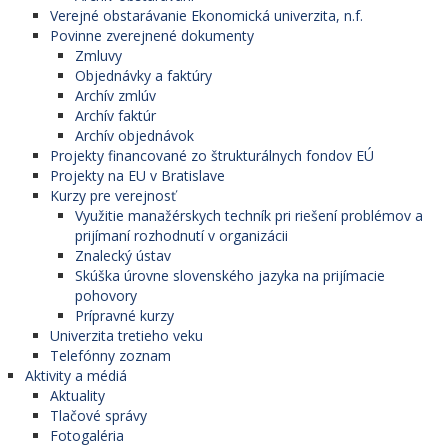
Verejné obstarávanie Ekonomická univerzita, n.f.
Povinne zverejnené dokumenty
Zmluvy
Objednávky a faktúry
Archív zmlúv
Archív faktúr
Archív objednávok
Projekty financované zo štrukturálnych fondov EÚ
Projekty na EU v Bratislave
Kurzy pre verejnosť
Využitie manažérskych techník pri riešení problémov a
prijímaní rozhodnutí v organizácii
Znalecký ústav
Skúška úrovne slovenského jazyka na prijímacie
pohovory
Prípravné kurzy
Univerzita tretieho veku
Telefónny zoznam
Aktivity a médiá
Aktuality
Tlačové správy
Fotogaléria