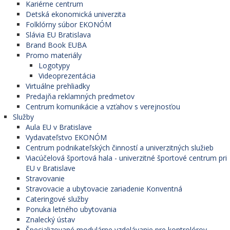
Kariérne centrum
Detská ekonomická univerzita
Folklórny súbor EKONÓM
Slávia EU Bratislava
Brand Book EUBA
Promo materiály
Logotypy
Videoprezentácia
Virtuálne prehliadky
Predajňa reklamných predmetov
Centrum komunikácie a vzťahov s verejnosťou
Služby
Aula EU v Bratislave
Vydavateľstvo EKONÓM
Centrum podnikateľských činností a univerzitných služieb
Viacúčelová športová hala - univerzitné športové centrum pri
EU v Bratislave
Stravovanie
Stravovacie a ubytovacie zariadenie Konventná
Cateringové služby
Ponuka letného ubytovania
Znalecký ústav
Špecializované modulárne vzdelávanie pre kontrolórov