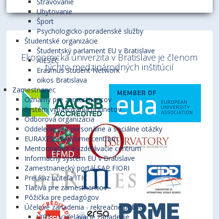
Stravovanie
Ubytovanie
Šport
Psychologicko-poradenské služby
Študentské organizácie
Študentský parlament EU v Bratislave
Ekonomická univerzita v Bratislave je členom
AIESEC
týchto medzinárodných inštitúcií
Erasmus Student Network
oikos Bratislava
Zamestnanec
Oznamy pre zamestnancov
Systém vybavovania podnetov
Odborová organizácia
Oddelenie pre personálne a sociálne otázky
EURAXESS Welcome centrum
Mentoringové a vzdelávacie centrum
Informačný systém EU v Bratislave
Zamestnanecký portál SAP FIORI
Preukaz učiteľa ITIC
Tlačivá pre zamestnancov
Pôžička pre pedagógov
Účelové zariadenia - rekreačné pobyty
VIRT – vzdelávacie zariadenie