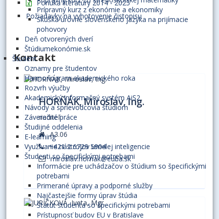
Ponuka literatúry 2014 - 2025
Prípravný kurz z ekonómie a ekonomiky
Požiadavky na vyhotovenie čistopisu
Skúška úrovne slovenského jazyka na prijímacie
pohovory
Deň otvorených dverí
Štúdiumekonómie.sk
Kontakt
Študent
Oznamy pre študentov
Harmonogram akademického roka
Rozvrh výučby
Akademický informačný systém AiS2
HORŇÁK, Miroslav, Ing.
Návody a sprievodcovia štúdiom
Záverečné práce
riaditeľ
Študijné oddelenia
A3.06
E-learning
Využívanie nástrojov umelej inteligencie
+421 2 6729 5904
Študenti so špecifickými potrebami
miroslav.hornak@euba.sk
Informácie pre uchádzačov o štúdium so špecifickými
potrebami
Primerané úpravy a podporné služby
Najčastejšie formy úprav štúdia
Štatút študenta so špecifickými potrebami
Prístupnosť budov EU v Bratislave