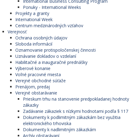
International Business Consulting Program
Ponuky - International Weeks
Projekty a granty
International Week
Centrum medzinárodných vzťahov
Verejnosť
Ochrana osobných údajov
Sloboda informácií
Oznamovanie protispoločenskej činnosti
Uznávanie dokladov o vzdelaní
Habilitačné a inauguračné prednášky
Výberové konanie
Voľné pracovné miesta
Verejné obchodné súťaže
Prenájom, predaj
Verejné obstarávanie
Prieskum trhu na stanovenie predpokladanej hodnoty
zákazky
Zadávanie zákaziek s nízkymi hodnotami podľa § 117
Dokumenty k podlimitným zákazkám bez využitia
elektronického trhoviska
Dokumenty k nadlimitným zákazkám
Archív obstarávaní