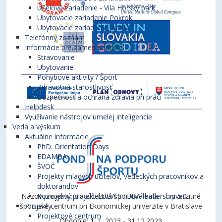
Účelové zariadenie - Vila Horský park
Ubytovacie zariadenie Pokrok
Ubytovacie zariadenie Jarabá
Telefónny zoznam
Informácie pre zamestnancov
Stravovanie
Ubytovanie
Pohybové aktivity / Šport
Zdravotná starostlivosť
Bezpečnosť a ochrana zdravia pri práci
Helpdesk
Využívanie nástrojov umelej inteligencie
Veda a výskum
Aktuálne informácie
PhD. Orientation Days
EDAMBA
ŠVOČ
Projekty mladých učiteľov, vedeckých pracovníkov a
doktorandov
Názov projektu: Viacúčelová športová hala – univerzitné
Rozvojový projekt EUBA STUBA leadership 5.0
športové centrum pri Ekonomickej univerzite v Bratislave
Projekty
Projektové centrum
Obdobie: 1. 1. 2023 - 31.12.2023