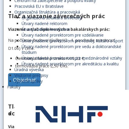
Centrum na zabezpečenie a podporu kvality
Pracoviská EU v Bratislave
Organizačná štruktúra a pracoviská
Tlač a viazanie záverečných prác
Organizačná štruktúra univerzity
Útvary riadené rektorom
Viazanie
Útvary riadené kvestorom
a tlač diplomových a bakalárskych prác:
Útvary riadené prorektorom pre vzdelávanie
Na počkanie (budova Výučby V2 - 1. poschodie miestnosť
Útvary riadené prorektorom pre rozvoj, kultúru a šport
Útvary riadené prorektorom pre vedu a doktorandské
D1.06) v cene:
štúdium
Útvary riadené prorektorom pre medzinárodné vzťahy
Čiernobiela/farebná strana A4/0,22 €,
Útvary riadené prorektorom pre akreditáciu a kvalitu
termoväzba práce 2,50 €/ks.
Úradná výveska
Vnútorné predpisy
Objednať
Výročné správy
Fakulty
Tlač a viazanie autoreferátov pre
doktorandov
Viazanie
a tlač autoreferátov k dizertačnej práci: