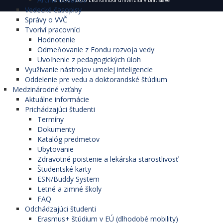
Vedecké časopisy
Správy o VVČ
Tvoriví pracovníci
Hodnotenie
Odmeňovanie z Fondu rozvoja vedy
Uvoľnenie z pedagogických úloh
Využívanie nástrojov umelej inteligencie
Oddelenie pre vedu a doktorandské štúdium
Medzinárodné vzťahy
Aktuálne informácie
Prichádzajúci študenti
Termíny
Dokumenty
Katalóg predmetov
Ubytovanie
Zdravotné poistenie a lekárska starostlivosť
Študentské karty
ESN/Buddy System
Letné a zimné školy
FAQ
Odchádzajúci študenti
Erasmus+ štúdium v EÚ (dlhodobé mobility)