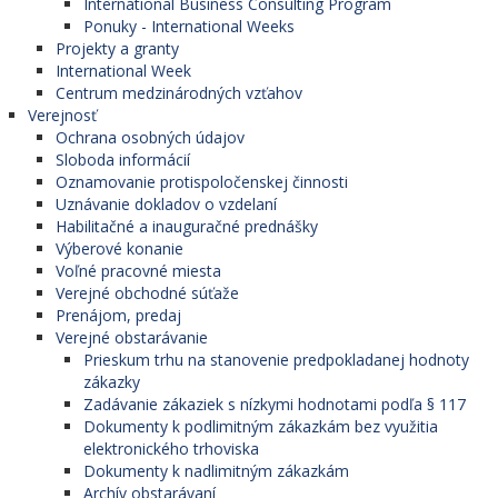
International Business Consulting Program
Ponuky - International Weeks
Projekty a granty
International Week
Centrum medzinárodných vzťahov
Verejnosť
Ochrana osobných údajov
Sloboda informácií
Oznamovanie protispoločenskej činnosti
Uznávanie dokladov o vzdelaní
Habilitačné a inauguračné prednášky
Výberové konanie
Voľné pracovné miesta
Verejné obchodné súťaže
Prenájom, predaj
Verejné obstarávanie
Prieskum trhu na stanovenie predpokladanej hodnoty
zákazky
Zadávanie zákaziek s nízkymi hodnotami podľa § 117
Dokumenty k podlimitným zákazkám bez využitia
elektronického trhoviska
Dokumenty k nadlimitným zákazkám
Archív obstarávaní