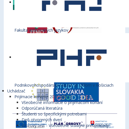
Fakulta aplikovaných jazykov
Podnikovohospodárska fakulta so sídlom v Košiciach
Uchádzač
Prijímacie konanie 2026/2027
Všeobecné informácie o prijímacom konaní
Odporúčaná literatúra
Študenti so špecifickými potrebami
Deň otvorených dverí
Vzorový test - Všeobecné študijné predpoklady