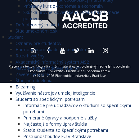
Prípravný kurz z ekonómie a ekonomiky
Skúška úrovne slovenského jazyka na prijímacie
pohovory
Deň otvorených dverí
Štúdiumekonómie.sk
Študent
Oznamy pre študentov
Harmonogram akademického roka
Rozvrh výučby
Akademický informačný systém AiS2
Preberanie textov, fotografií a iných materiálov je dovolené výhradne len s povolením
Návody a sprievodcovia štúdiom
Ekonomickej univerzity v Bratislave a s uvedením zdroja.
Záverečné práce
© 1940 - 2026 Ekonomická univerzita v Bratislave
Študijné oddelenia
E-learning
Využívanie nástrojov umelej inteligencie
Študenti so špecifickými potrebami
Informácie pre uchádzačov o štúdium so špecifickými
potrebami
Primerané úpravy a podporné služby
Najčastejšie formy úprav štúdia
Štatút študenta so špecifickými potrebami
Prístupnosť budov EU v Bratislave