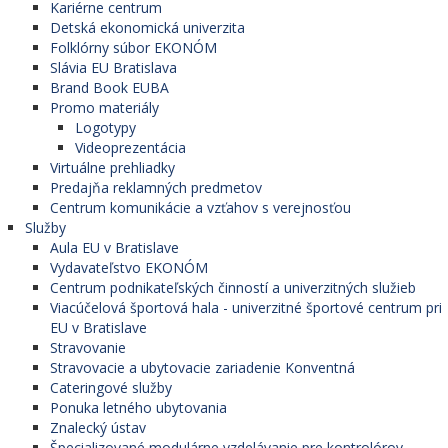
Kariérne centrum
Detská ekonomická univerzita
Folklórny súbor EKONÓM
Slávia EU Bratislava
Brand Book EUBA
Promo materiály
Logotypy
Videoprezentácia
Virtuálne prehliadky
Predajňa reklamných predmetov
Centrum komunikácie a vzťahov s verejnosťou
Služby
Aula EU v Bratislave
Vydavateľstvo EKONÓM
Centrum podnikateľských činností a univerzitných služieb
Viacúčelová športová hala - univerzitné športové centrum pri
EU v Bratislave
Stravovanie
Stravovacie a ubytovacie zariadenie Konventná
Cateringové služby
Ponuka letného ubytovania
Znalecký ústav
Špecializované modulárne vzdelávanie pre kontrolórov