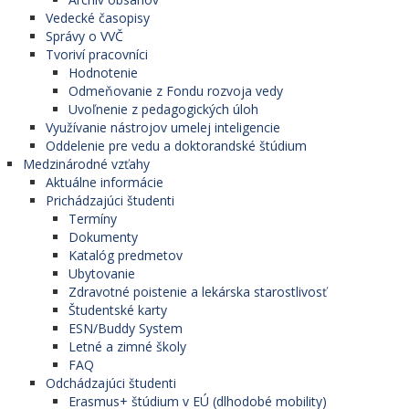
Vedecké časopisy
Správy o VVČ
Tvoriví pracovníci
Hodnotenie
Odmeňovanie z Fondu rozvoja vedy
Uvoľnenie z pedagogických úloh
Využívanie nástrojov umelej inteligencie
Oddelenie pre vedu a doktorandské štúdium
Medzinárodné vzťahy
Aktuálne informácie
Prichádzajúci študenti
Termíny
Dokumenty
Katalóg predmetov
Ubytovanie
Zdravotné poistenie a lekárska starostlivosť
Študentské karty
ESN/Buddy System
Letné a zimné školy
FAQ
Odchádzajúci študenti
Erasmus+ štúdium v EÚ (dlhodobé mobility)