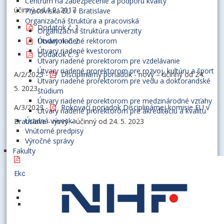
Centrum na zabezpečenie a podporu kvality
účinný od 1.9. 2017
Pracoviská EU v Bratislave
Organizačná štruktúra a pracoviská
Dodatok č. 1
Organizačná štruktúra univerzity
Útvary riadené rektorom
Dodatok č. 2
Útvary riadené kvestorom
Dodatok č. 3
Útvary riadené prorektorom pre vzdelávanie
Útvary riadené prorektorom pre rozvoj, kultúru a šport
A/2/2023 -
Disciplinárny poriadok
- nový – účinný od 24.
Útvary riadené prorektorom pre vedu a doktorandské
5. 2023
štúdium
Útvary riadené prorektorom pre medzinárodné vzťahy
A/3/2023 -
Rokovací poriadok Disciplinárnej komisie EU v
Útvary riadené prorektorom pre akreditáciu a kvalitu
Úradná výveska
Bratislave
- nový – účinný od 24. 5. 2023
Vnútorné predpisy
Výročné správy
Fakulty
Interná smernica č. 3/2024 Individuálne štúdium na
Ekonomickej univerzite v Bratislave
Príloha č. 1 - Žiadosť o individuálne štúdium
Príloha č. 2 - Individuálny študijný plán –
harmonogram plnenia študijných povinností