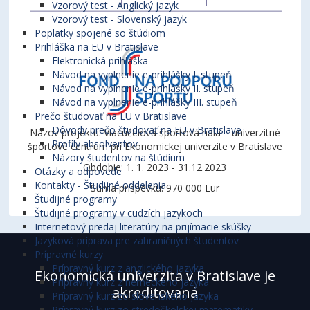
Vzorový test - Anglický jazyk
Vzorový test - Slovenský jazyk
Poplatky spojené so štúdiom
Prihláška na EU v Bratislave
Elektronická prihláška
Návod na vyplnenie e-prihlášky I. stupeň
Návod na vyplnenie e-prihlášky II. stupeň
Návod na vyplnenie e-prihlášky III. stupeň
Prečo študovať na EU v Bratislave
Dôvody prečo študovať na EU v Bratislave
Názov projektu: Viacúčelová športová hala – univerzitné
Profily absolventov
športové centrum pri Ekonomickej univerzite v Bratislave
Názory študentov na štúdium
Obdobie: 1. 1. 2023 - 31.12.2023
Otázky a odpovede
Kontakty - Študijné oddelenia
Suma príspevku: 970 000 Eur
Študijné programy
Študijné programy v cudzích jazykoch
Internetový predaj literatúry na prijímacie skúšky
Jazyková príprava pre zahraničných študentov
Prípravné kurzy
Prípravný kurz z anglického jazyka
Ekonomická univerzita v Bratislave je
Prípravný kurz z nemeckého jazyka
akreditovaná
Prípravný kurz zo slovenského jazyka
Prípravný kurz zo stredoškolskej matematiky