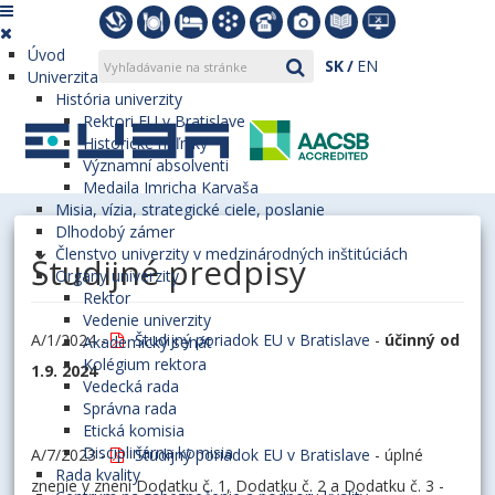
Úvod
SK
EN
Univerzita
História univerzity
Rektori EU v Bratislave
Historické míľniky
Významní absolventi
Medaila Imricha Karvaša
Misia, vízia, strategické ciele, poslanie
Dlhodobý zámer
Členstvo univerzity v medzinárodných inštitúciách
Študijné predpisy
Orgány univerzity
Rektor
Vedenie univerzity
A/1/2024 -
Študijný poriadok EU v Bratislave
-
účinný od
Akademický senát
Kolégium rektora
1.9. 2024
Vedecká rada
Správna rada
Etická komisia
Disciplinárna komisia
A/7/2023 -
Študijný poriadok EU v Bratislave
- úplné
Rada kvality
znenie v znení Dodatku č. 1, Dodatku č. 2 a Dodatku č. 3 -