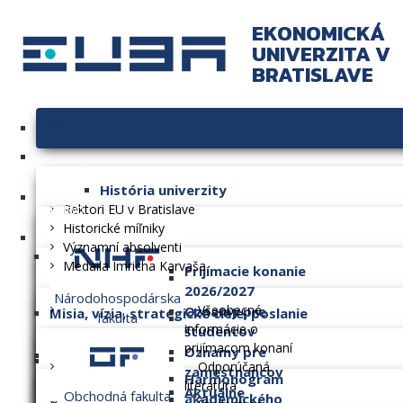
EKONOMICKÁ
UNIVERZITA V
BRATISLAVE
Univerzita
História univerzity
Fakulty
Rektori EU v Bratislave
Historické míľniky
Významní absolventi
Medaila Imricha Karvaša
Prijímacie konanie
2026/2027
Národohospodárska
Všeobecné
Oznamy pre
Misia, vízia, strategické ciele, poslanie
fakulta
informácie o
študentov
prijímacom konaní
Oznamy pre
Dlhodobý zámer
Odporúčaná
zamestnancov
Harmonogram
literatúra
Aktuálne
Obchodná fakulta
akademického