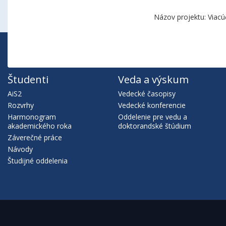
Názov projektu: Viacú
Študenti
Veda a výskum
AiS2
Vedecké časopisy
Rozvrhy
Vedecké konferencie
Harmonogram
Oddelenie pre vedu a
akademického roka
doktorandské štúdium
Záverečné práce
Návody
Študijné oddelenia