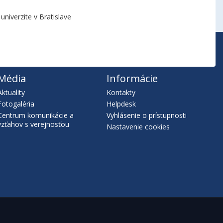
niverzite v Bratislave
Média
Informácie
Aktuality
Kontakty
Fotogaléria
Helpdesk
Centrum komunikácie a
Vyhlásenie o prístupnosti
vzťahov s verejnosťou
Nastavenie cookies