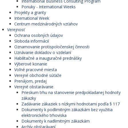
International Business Consulting Program
Ponuky - International Weeks
Projekty a granty
International Week
Centrum medzinárodných vzťahov
Verejnosť
Ochrana osobných údajov
Sloboda informácií
Oznamovanie protispoločenskej činnosti
Uznávanie dokladov o vzdelaní
Habilitačné a inauguračné prednášky
Výberové konanie
Voľné pracovné miesta
Verejné obchodné súťaže
Prenájom, predaj
Verejné obstarávanie
Prieskum trhu na stanovenie predpokladanej hodnoty
zákazky
Zadávanie zákaziek s nízkymi hodnotami podľa § 117
Dokumenty k podlimitným zákazkám bez využitia
elektronického trhoviska
Dokumenty k nadlimitným zákazkám
Archív obstarávaní