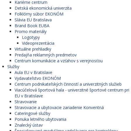
Kariérne centrum
Detská ekonomická univerzita
Folklórny súbor EKONÓM
Slávia EU Bratislava
Brand Book EUBA
Promo materiály
Logotypy
Videoprezentácia
Virtuálne prehliadky
Predajňa reklamných predmetov
Centrum komunikácie a vzťahov s verejnosťou
Služby
Aula EU v Bratislave
Vydavateľstvo EKONÓM
Centrum podnikateľských činností a univerzitných služieb
Viacúčelová športová hala - univerzitné športové centrum pri
EU v Bratislave
Stravovanie
Stravovacie a ubytovacie zariadenie Konventná
Cateringové služby
Ponuka letného ubytovania
Znalecký ústav
Špecializované modulárne vzdelávanie pre kontrolórov