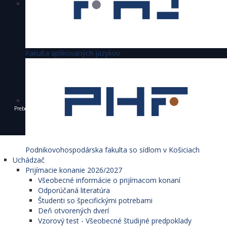
Fakulta aplikovaných jazykov
Preberanie textov, fotografií a iných materiálov je dovolené výhradne len s povolením
Ekonomickej univerzity v Bratislave a s uvedením zdroja.
© 1940 - 2026 Ekonomická univerzita v Bratislave
Podnikovohospodárska fakulta so sídlom v Košiciach
Uchádzač
Prijímacie konanie 2026/2027
Všeobecné informácie o prijímacom konaní
Odporúčaná literatúra
Študenti so špecifickými potrebami
Deň otvorených dverí
Vzorový test - Všeobecné študijné predpoklady