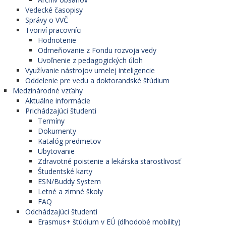
Vedecké časopisy
Správy o VVČ
Tvoriví pracovníci
Hodnotenie
Odmeňovanie z Fondu rozvoja vedy
Uvoľnenie z pedagogických úloh
Využívanie nástrojov umelej inteligencie
Oddelenie pre vedu a doktorandské štúdium
Medzinárodné vzťahy
Aktuálne informácie
Prichádzajúci študenti
Termíny
Dokumenty
Katalóg predmetov
Ubytovanie
Zdravotné poistenie a lekárska starostlivosť
Študentské karty
ESN/Buddy System
Letné a zimné školy
FAQ
Odchádzajúci študenti
Erasmus+ štúdium v EÚ (dlhodobé mobility)