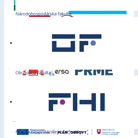
Národohospodárska fakulta
Obchodná fakulta
Fakulta hospodárskej informatiky