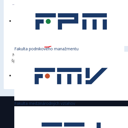
Fakulta podnikového manažmentu
Názov projektu: Viacúčelová športová hala – univerzitné
športové centrum pri Ekonomickej univerzite v Bratislave
Obdobie: 1. 1. 2023 - 31.12.2023
Suma príspevku: 970 000 Eur
Fakulta medzinárodných vzťahov
Ekonomická univerzita v Bratislave je
akreditovaná