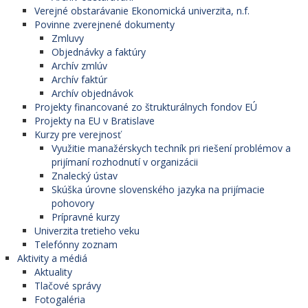
Verejné obstarávanie Ekonomická univerzita, n.f.
Povinne zverejnené dokumenty
Zmluvy
Objednávky a faktúry
Archív zmlúv
Archív faktúr
Archív objednávok
Projekty financované zo štrukturálnych fondov EÚ
Projekty na EU v Bratislave
Kurzy pre verejnosť
Využitie manažérskych techník pri riešení problémov a
prijímaní rozhodnutí v organizácii
Znalecký ústav
Skúška úrovne slovenského jazyka na prijímacie
pohovory
Prípravné kurzy
Univerzita tretieho veku
Telefónny zoznam
Aktivity a médiá
Aktuality
Tlačové správy
Fotogaléria