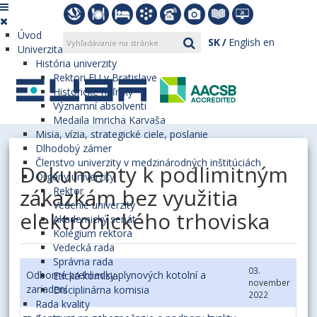
Úvod
SK
English
en
Univerzita
História univerzity
Rektori EU v Bratislave
Historické míľniky
Významní absolventi
Medaila Imricha Karvaša
Misia, vízia, strategické ciele, poslanie
Dlhodobý zámer
Členstvo univerzity v medzinárodných inštitúciách
Dokumenty k podlimitným
Orgány univerzity
zákazkám bez využitia
Rektor
Vedenie univerzity
elektronického trhoviska
Akademický senát
Kolégium rektora
Vedecká rada
Správna rada
03.
Odborné prehliadky plynových kotolní a
Etická komisia
november
zariadení
Disciplinárna komisia
2022
Rada kvality