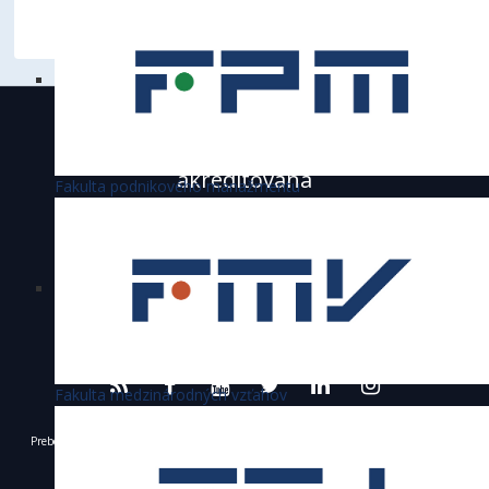
Suma príspevku: 970 000 Eur
Ekonomická univerzita v Bratislave je
akreditovaná
Fakulta podnikového manažmentu
Fakulta medzinárodných vzťahov
Preberanie textov, fotografií a iných materiálov je dovolené výhradne len s povolením
Ekonomickej univerzity v Bratislave a s uvedením zdroja.
© 1940 - 2026 Ekonomická univerzita v Bratislave