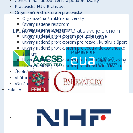
Centrum na zabezpečenie a podporu kvality
Pracoviská EU v Bratislave
Organizačná štruktúra a pracoviská
Organizačná štruktúra univerzity
Útvary riadené rektorom
Ekonomická univerzita v Bratislave je členom
Útvary riadené kvestorom
týchto medzinárodných inštitúcií
Útvary riadené prorektorom pre vzdelávanie
Útvary riadené prorektorom pre rozvoj, kultúru a šport
Útvary riadené prorektorom pre vedu a doktorandské
štúdium
Útvary riadené prorektorom pre medzinárodné vzťahy
Útvary riadené prorektorom pre akreditáciu a kvalitu
Úradná výveska
Vnútorné predpisy
Výročné správy
Fakulty