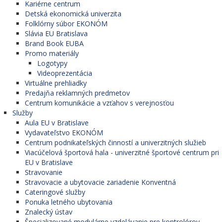
Kariérne centrum
Detská ekonomická univerzita
Folklórny súbor EKONÓM
Slávia EU Bratislava
Brand Book EUBA
Promo materiály
Logotypy
Videoprezentácia
Virtuálne prehliadky
Predajňa reklamných predmetov
Centrum komunikácie a vzťahov s verejnosťou
Služby
Aula EU v Bratislave
Vydavateľstvo EKONÓM
Centrum podnikateľských činností a univerzitných služieb
Viacúčelová športová hala - univerzitné športové centrum pri
EU v Bratislave
Stravovanie
Stravovacie a ubytovacie zariadenie Konventná
Cateringové služby
Ponuka letného ubytovania
Znalecký ústav
Špecializované modulárne vzdelávanie pre kontrolórov