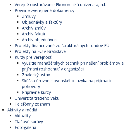
Verejné obstarávanie Ekonomická univerzita, n.f.
Povinne zverejnené dokumenty
Zmluvy
Objednávky a faktúry
Archív zmlúv
Archív faktúr
Archív objednávok
Projekty financované zo štrukturálnych fondov EÚ
Projekty na EU v Bratislave
Kurzy pre verejnosť
Využitie manažérskych techník pri riešení problémov a
prijímaní rozhodnutí v organizácii
Znalecký ústav
Skúška úrovne slovenského jazyka na prijímacie
pohovory
Prípravné kurzy
Univerzita tretieho veku
Telefónny zoznam
Aktivity a médiá
Aktuality
Tlačové správy
Fotogaléria