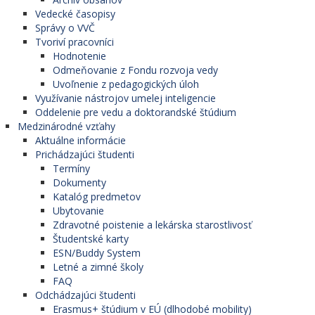
Vedecké časopisy
Správy o VVČ
Tvoriví pracovníci
Hodnotenie
Odmeňovanie z Fondu rozvoja vedy
Uvoľnenie z pedagogických úloh
Využívanie nástrojov umelej inteligencie
Oddelenie pre vedu a doktorandské štúdium
Medzinárodné vzťahy
Aktuálne informácie
Prichádzajúci študenti
Termíny
Dokumenty
Katalóg predmetov
Ubytovanie
Zdravotné poistenie a lekárska starostlivosť
Študentské karty
ESN/Buddy System
Letné a zimné školy
FAQ
Odchádzajúci študenti
Erasmus+ štúdium v EÚ (dlhodobé mobility)