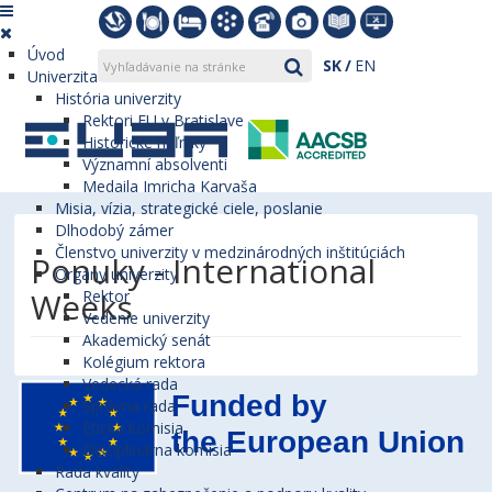
Úvod
SK
EN
Univerzita
História univerzity
Rektori EU v Bratislave
Historické míľniky
Významní absolventi
Medaila Imricha Karvaša
Misia, vízia, strategické ciele, poslanie
Dlhodobý zámer
Členstvo univerzity v medzinárodných inštitúciách
Ponuky - International
Orgány univerzity
Weeks
Rektor
Vedenie univerzity
Akademický senát
Kolégium rektora
Vedecká rada
Správna rada
Etická komisia
Disciplinárna komisia
Rada kvality