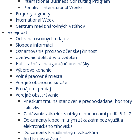
International Business Consulting Program
Ponuky - International Weeks
Projekty a granty
International Week
Centrum medzinárodných vzťahov
Verejnosť
Ochrana osobných údajov
Sloboda informácií
Oznamovanie protispoločenskej činnosti
Uznávanie dokladov o vzdelaní
Habilitačné a inauguračné prednášky
Výberové konanie
Voľné pracovné miesta
Verejné obchodné súťaže
Prenájom, predaj
Verejné obstarávanie
Prieskum trhu na stanovenie predpokladanej hodnoty
zákazky
Zadávanie zákaziek s nízkymi hodnotami podľa § 117
Dokumenty k podlimitným zákazkám bez využitia
elektronického trhoviska
Dokumenty k nadlimitným zákazkám
Archív obstarávaní