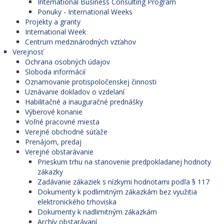
International Business Consulting Program
Ponuky - International Weeks
Projekty a granty
International Week
Centrum medzinárodných vzťahov
Verejnosť
Ochrana osobných údajov
Sloboda informácií
Oznamovanie protispoločenskej činnosti
Uznávanie dokladov o vzdelaní
Habilitačné a inauguračné prednášky
Výberové konanie
Voľné pracovné miesta
Verejné obchodné súťaže
Prenájom, predaj
Verejné obstarávanie
Prieskum trhu na stanovenie predpokladanej hodnoty
zákazky
Zadávanie zákaziek s nízkymi hodnotami podľa § 117
Dokumenty k podlimitným zákazkám bez využitia
elektronického trhoviska
Dokumenty k nadlimitným zákazkám
Archív obstarávaní