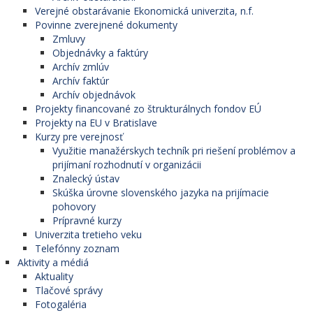
Verejné obstarávanie Ekonomická univerzita, n.f.
Povinne zverejnené dokumenty
Zmluvy
Objednávky a faktúry
Archív zmlúv
Archív faktúr
Archív objednávok
Projekty financované zo štrukturálnych fondov EÚ
Projekty na EU v Bratislave
Kurzy pre verejnosť
Využitie manažérskych techník pri riešení problémov a
prijímaní rozhodnutí v organizácii
Znalecký ústav
Skúška úrovne slovenského jazyka na prijímacie
pohovory
Prípravné kurzy
Univerzita tretieho veku
Telefónny zoznam
Aktivity a médiá
Aktuality
Tlačové správy
Fotogaléria