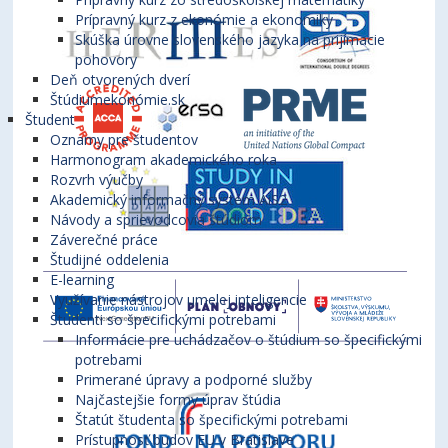
Prípravný kurz z ekonómie a ekonomiky
Skúška úrovne slovenského jazyka na prijímacie
pohovory
Deň otvorených dverí
Štúdiumekonómie.sk
Študent
Oznamy pre študentov
Harmonogram akademického roka
Rozvrh výučby
Akademický informačný systém AiS2
Návody a sprievodcovia štúdiom
Záverečné práce
Študijné oddelenia
E-learning
Využívanie nástrojov umelej inteligencie
Študenti so špecifickými potrebami
Informácie pre uchádzačov o štúdium so špecifickými
potrebami
Primerané úpravy a podporné služby
Najčastejšie formy úprav štúdia
Štatút študenta so špecifickými potrebami
Prístupnosť budov EU v Bratislave