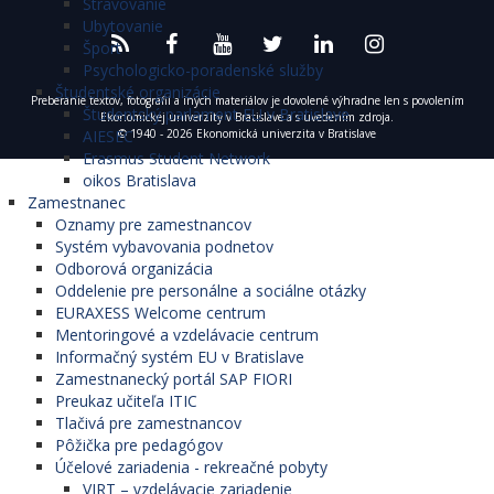
Stravovanie
Ubytovanie
Šport
Psychologicko-poradenské služby
Študentské organizácie
Preberanie textov, fotografií a iných materiálov je dovolené výhradne len s povolením
Študentský parlament EU v Bratislave
Ekonomickej univerzity v Bratislave a s uvedením zdroja.
© 1940 - 2026 Ekonomická univerzita v Bratislave
AIESEC
Erasmus Student Network
oikos Bratislava
Zamestnanec
Oznamy pre zamestnancov
Systém vybavovania podnetov
Odborová organizácia
Oddelenie pre personálne a sociálne otázky
EURAXESS Welcome centrum
Mentoringové a vzdelávacie centrum
Informačný systém EU v Bratislave
Zamestnanecký portál SAP FIORI
Preukaz učiteľa ITIC
Tlačivá pre zamestnancov
Pôžička pre pedagógov
Účelové zariadenia - rekreačné pobyty
VIRT – vzdelávacie zariadenie