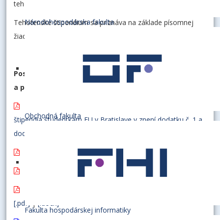
tehotenstva.
Národohospodárska fakulta
Tehotenské štipendium sa priznáva na základe písomnej
žiadosti študentky.
Postup podania žiadosti o tehotenské štipendium
a prílohy sú uvedené ďalej:
Opatrenie č. 3/2021 k poskytovaniu tehotenského
Obchodná fakulta
štipendia študentkám EU v Bratislave v znení dodatku č. 1 a
dodatku č. 2
Dodatok č. 2 k Opatreniu č. 3/2021
Dodatok č. 1 k Opatreniu č. 3/2021
Príloha 1 – Žiadosť o priznanie tehotenského štipendia
[.pdf]
|
[.docx]
Fakulta hospodárskej informatiky