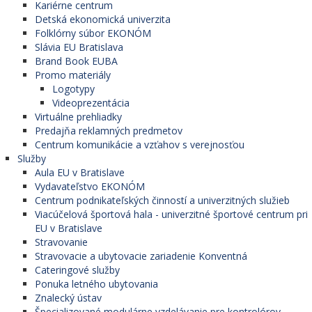
Kariérne centrum
Detská ekonomická univerzita
Folklórny súbor EKONÓM
Slávia EU Bratislava
Brand Book EUBA
Promo materiály
Logotypy
Videoprezentácia
Virtuálne prehliadky
Predajňa reklamných predmetov
Centrum komunikácie a vzťahov s verejnosťou
Služby
Aula EU v Bratislave
Vydavateľstvo EKONÓM
Centrum podnikateľských činností a univerzitných služieb
Viacúčelová športová hala - univerzitné športové centrum pri
EU v Bratislave
Stravovanie
Stravovacie a ubytovacie zariadenie Konventná
Cateringové služby
Ponuka letného ubytovania
Znalecký ústav
Špecializované modulárne vzdelávanie pre kontrolórov