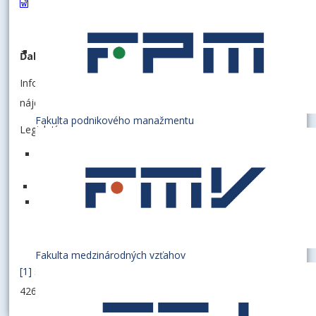
Vzor rozhodnutia o priznaní tehotenského štipendia
Ďalšie informácie:
Informácie Sociálnej poisťovne o nároku na tehotenské
nájdete
TU
.
Fakulta podnikového manažmentu
Legislatíva:
Zákon č. 131/2002 Z. z.
o vysokých školách a o zmene
a doplnení niektorých zákonov v znení neskorších
predpisov
Zákon č. 461/2003 Z. z.
o sociálnom poistení v znení
neskorších predpisov
Fakulta medzinárodných vzťahov
[1]
§ 47a zákona č. 461/2003 Z. z. v znení zákona č.
426/2020 Z. z.