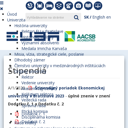
Úvod
SK
English
en
Univerzita
História univerzity
Rektori EU v Bratislave
Historické míľniky
Významní absolventi
Medaila Imricha Karvaša
Misia, vízia, strategické ciele, poslanie
Dlhodobý zámer
Členstvo univerzity v medzinárodných inštitúciách
Štipendiá
Orgány univerzity
Rektor
Vedenie univerzity
A/1/2023 -
Štipendijný poriadok Ekonomickej
Akademický senát
Kolégium rektora
univerzity v Bratislave 2023
-
úplné znenie v znení
Vedecká rada
Dodatku č. 1 a Dodatku č. 2
Správna rada
Etická komisia
Dodatok č. 1
Disciplinárna komisia
Dodatok č. 2
Rada kvality