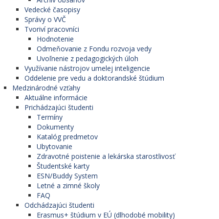
Vedecké časopisy
Správy o VVČ
Tvoriví pracovníci
Hodnotenie
Odmeňovanie z Fondu rozvoja vedy
Uvoľnenie z pedagogických úloh
Využívanie nástrojov umelej inteligencie
Oddelenie pre vedu a doktorandské štúdium
Medzinárodné vzťahy
Aktuálne informácie
Prichádzajúci študenti
Termíny
Dokumenty
Katalóg predmetov
Ubytovanie
Zdravotné poistenie a lekárska starostlivosť
Študentské karty
ESN/Buddy System
Letné a zimné školy
FAQ
Odchádzajúci študenti
Erasmus+ štúdium v EÚ (dlhodobé mobility)