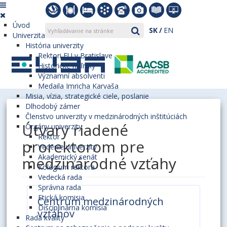
Úvod
SK
EN
Univerzita
História univerzity
Rektori EU v Bratislave
Historické míľniky
Významní absolventi
Medaila Imricha Karvaša
Misia, vízia, strategické ciele, poslanie
Dlhodobý zámer
Členstvo univerzity v medzinárodných inštitúciách
Útvary riadené
Orgány univerzity
Rektor
prorektorom pre
Vedenie univerzity
Akademický senát
medzinárodné vzťahy
Kolégium rektora
Vedecká rada
Správna rada
Etická komisia
Centrum medzinárodných
Disciplinárna komisia
vzťahov
Rada kvality