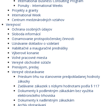
International Business Consulting Program
Ponuky - International Weeks
Projekty a granty
International Week
Centrum medzinárodných vzťahov
Verejnosť
Ochrana osobných údajov
Sloboda informácií
Oznamovanie protispoločenskej činnosti
Uznávanie dokladov o vzdelaní
Habilitačné a inauguračné prednášky
Výberové konanie
Voľné pracovné miesta
Verejné obchodné súťaže
Prenájom, predaj
Verejné obstarávanie
Prieskum trhu na stanovenie predpokladanej hodnoty
zákazky
Zadávanie zákaziek s nízkymi hodnotami podľa § 117
Dokumenty k podlimitným zákazkám bez využitia
elektronického trhoviska
Dokumenty k nadlimitným zákazkám
Archív obstarávaní