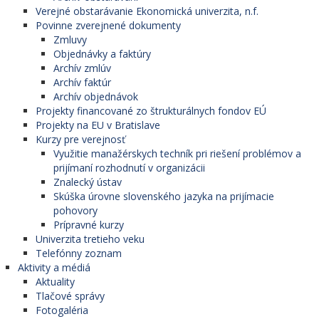
Verejné obstarávanie Ekonomická univerzita, n.f.
Povinne zverejnené dokumenty
Zmluvy
Objednávky a faktúry
Archív zmlúv
Archív faktúr
Archív objednávok
Projekty financované zo štrukturálnych fondov EÚ
Projekty na EU v Bratislave
Kurzy pre verejnosť
Využitie manažérskych techník pri riešení problémov a
prijímaní rozhodnutí v organizácii
Znalecký ústav
Skúška úrovne slovenského jazyka na prijímacie
pohovory
Prípravné kurzy
Univerzita tretieho veku
Telefónny zoznam
Aktivity a médiá
Aktuality
Tlačové správy
Fotogaléria