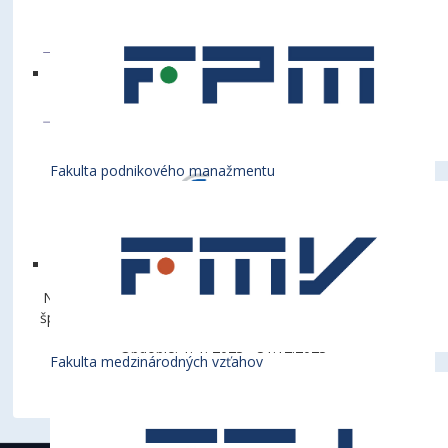
Fakulta podnikového manažmentu
Názov projektu: Viacúčelová športová hala – univerzitné
športové centrum pri Ekonomickej univerzite v Bratislave
Obdobie: 1. 1. 2023 - 31.12.2023
Fakulta medzinárodných vzťahov
Suma príspevku: 970 000 Eur