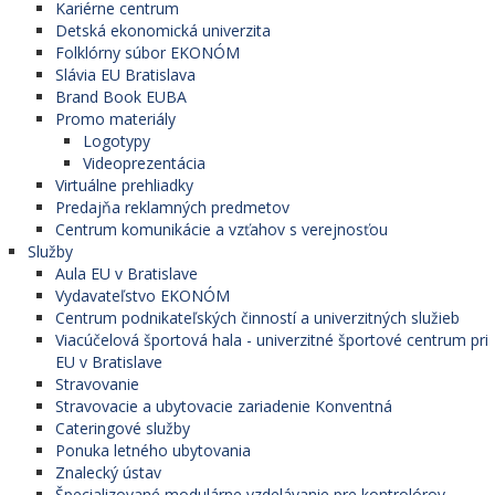
Kariérne centrum
Detská ekonomická univerzita
Folklórny súbor EKONÓM
Slávia EU Bratislava
Brand Book EUBA
Promo materiály
Logotypy
Videoprezentácia
Virtuálne prehliadky
Predajňa reklamných predmetov
Centrum komunikácie a vzťahov s verejnosťou
Služby
Aula EU v Bratislave
Vydavateľstvo EKONÓM
Centrum podnikateľských činností a univerzitných služieb
Viacúčelová športová hala - univerzitné športové centrum pri
EU v Bratislave
Stravovanie
Stravovacie a ubytovacie zariadenie Konventná
Cateringové služby
Ponuka letného ubytovania
Znalecký ústav
Špecializované modulárne vzdelávanie pre kontrolórov