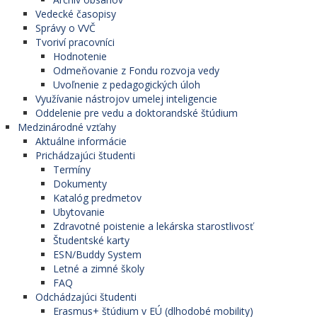
Vedecké časopisy
Správy o VVČ
Tvoriví pracovníci
Hodnotenie
Odmeňovanie z Fondu rozvoja vedy
Uvoľnenie z pedagogických úloh
Využívanie nástrojov umelej inteligencie
Oddelenie pre vedu a doktorandské štúdium
Medzinárodné vzťahy
Aktuálne informácie
Prichádzajúci študenti
Termíny
Dokumenty
Katalóg predmetov
Ubytovanie
Zdravotné poistenie a lekárska starostlivosť
Študentské karty
ESN/Buddy System
Letné a zimné školy
FAQ
Odchádzajúci študenti
Erasmus+ štúdium v EÚ (dlhodobé mobility)