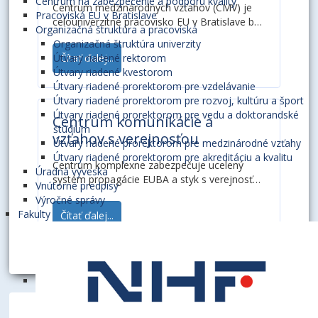
Centrum na zabezpečenie a podporu kvality
Centrum medzinárodných vzťahov (CMV) je
Pracoviská EU v Bratislave
celouniverzitné pracovisko EU v Bratislave bez
Organizačná štruktúra a pracoviská
právnej subjektivity. CMV riadi prorektor pre
Organizačná štruktúra univerzity
medzinárodné vzťahy....
Útvary riadené rektorom
Čítať ďalej...
Útvary riadené kvestorom
Útvary riadené prorektorom pre vzdelávanie
Útvary riadené prorektorom pre rozvoj, kultúru a šport
Útvary riadené prorektorom pre vedu a doktorandské
Centrum komunikácie a
štúdium
vzťahov s verejnosťou
Útvary riadené prorektorom pre medzinárodné vzťahy
Útvary riadené prorektorom pre akreditáciu a kvalitu
Centrum komplexne zabezpečuje ucelený
Úradná výveska
systém propagácie EUBA a styk s verejnosťou
Vnútorné predpisy
vo vnútri univerzity i navonok, predovšetkým
Výročné správy
prostredníctvom prostriedkov masovej
Fakulty
Čítať ďalej...
komunikácie a v spolupráci s Centrom
informačných technológií EUBA, fakultami,...