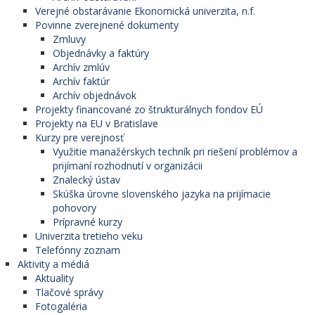
Verejné obstarávanie Ekonomická univerzita, n.f.
Povinne zverejnené dokumenty
Zmluvy
Objednávky a faktúry
Archív zmlúv
Archív faktúr
Archív objednávok
Projekty financované zo štrukturálnych fondov EÚ
Projekty na EU v Bratislave
Kurzy pre verejnosť
Využitie manažérskych techník pri riešení problémov a
prijímaní rozhodnutí v organizácii
Znalecký ústav
Skúška úrovne slovenského jazyka na prijímacie
pohovory
Prípravné kurzy
Univerzita tretieho veku
Telefónny zoznam
Aktivity a médiá
Aktuality
Tlačové správy
Fotogaléria