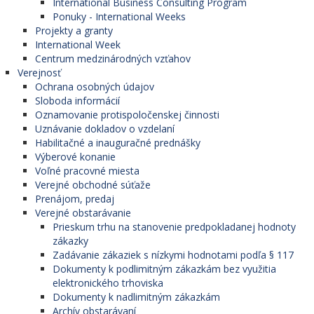
International Business Consulting Program
Ponuky - International Weeks
Projekty a granty
International Week
Centrum medzinárodných vzťahov
Verejnosť
Ochrana osobných údajov
Sloboda informácií
Oznamovanie protispoločenskej činnosti
Uznávanie dokladov o vzdelaní
Habilitačné a inauguračné prednášky
Výberové konanie
Voľné pracovné miesta
Verejné obchodné súťaže
Prenájom, predaj
Verejné obstarávanie
Prieskum trhu na stanovenie predpokladanej hodnoty
zákazky
Zadávanie zákaziek s nízkymi hodnotami podľa § 117
Dokumenty k podlimitným zákazkám bez využitia
elektronického trhoviska
Dokumenty k nadlimitným zákazkám
Archív obstarávaní