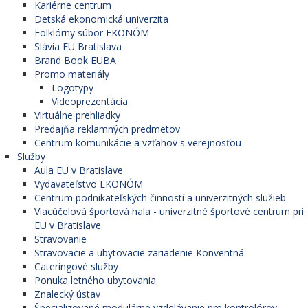
Kariérne centrum
Detská ekonomická univerzita
Folklórny súbor EKONÓM
Slávia EU Bratislava
Brand Book EUBA
Promo materiály
Logotypy
Videoprezentácia
Virtuálne prehliadky
Predajňa reklamných predmetov
Centrum komunikácie a vzťahov s verejnosťou
Služby
Aula EU v Bratislave
Vydavateľstvo EKONÓM
Centrum podnikateľských činností a univerzitných služieb
Viacúčelová športová hala - univerzitné športové centrum pri
EU v Bratislave
Stravovanie
Stravovacie a ubytovacie zariadenie Konventná
Cateringové služby
Ponuka letného ubytovania
Znalecký ústav
Špecializované modulárne vzdelávanie pre kontrolórov