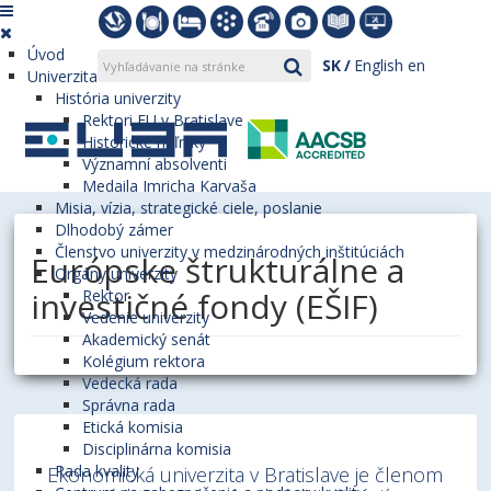
Úvod
SK
English
en
Univerzita
História univerzity
Rektori EU v Bratislave
Historické míľniky
Významní absolventi
Medaila Imricha Karvaša
Misia, vízia, strategické ciele, poslanie
Dlhodobý zámer
Členstvo univerzity v medzinárodných inštitúciách
Európske štrukturálne a
Orgány univerzity
investičné fondy (EŠIF)
Rektor
Vedenie univerzity
Akademický senát
Kolégium rektora
Vedecká rada
Správna rada
Etická komisia
Disciplinárna komisia
Rada kvality
Ekonomická univerzita v Bratislave je členom