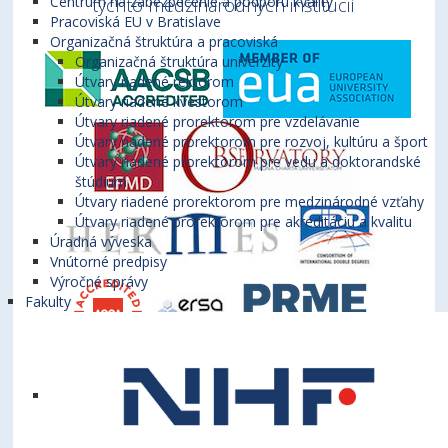
Centrum na zabezpečenie a podporu kvality
týchto medzinárodných inštitúcií
Pracoviská EU v Bratislave
Organizačná štruktúra a pracoviská
Organizačná štruktúra univerzity
Útvary riadené rektorom
Útvary riadené kvestorom
Útvary riadené prorektorom pre vzdelávanie
Útvary riadené prorektorom pre rozvoj, kultúru a šport
Útvary riadené prorektorom pre vedu a doktorandské
štúdium
Útvary riadené prorektorom pre medzinárodné vzťahy
Útvary riadené prorektorom pre akreditáciu a kvalitu
Úradná výveska
Vnútorné predpisy
Výročné správy
Fakulty