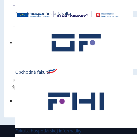
Národohospodárska fakulta
Obchodná fakulta
Názov projektu: Viacúčelová športová hala – univerzitné
športové centrum pri Ekonomickej univerzite v Bratislave
Obdobie: 1. 1. 2023 - 31.12.2023
Suma príspevku: 970 000 Eur
Fakulta hospodárskej informatiky