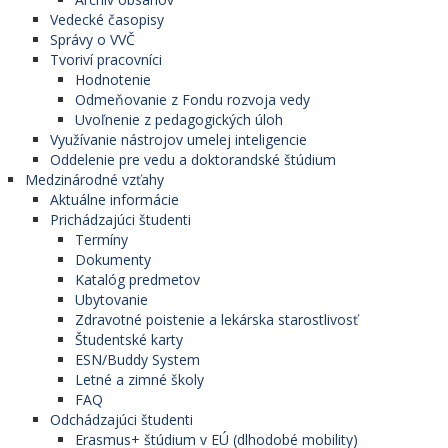
Vedecké časopisy
Správy o VVČ
Tvoriví pracovníci
Hodnotenie
Odmeňovanie z Fondu rozvoja vedy
Uvoľnenie z pedagogických úloh
Využívanie nástrojov umelej inteligencie
Oddelenie pre vedu a doktorandské štúdium
Medzinárodné vzťahy
Aktuálne informácie
Prichádzajúci študenti
Termíny
Dokumenty
Katalóg predmetov
Ubytovanie
Zdravotné poistenie a lekárska starostlivosť
Študentské karty
ESN/Buddy System
Letné a zimné školy
FAQ
Odchádzajúci študenti
Erasmus+ štúdium v EÚ (dlhodobé mobility)