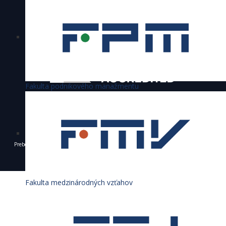
Ekonomická univerzita v Bratislave je
akreditovaná
Fakulta podnikového manažmentu
Preberanie textov, fotografií a iných materiálov je dovolené výhradne len s povolením
Ekonomickej univerzity v Bratislave a s uvedením zdroja.
© 1940 - 2026 Ekonomická univerzita v Bratislave
Fakulta medzinárodných vzťahov