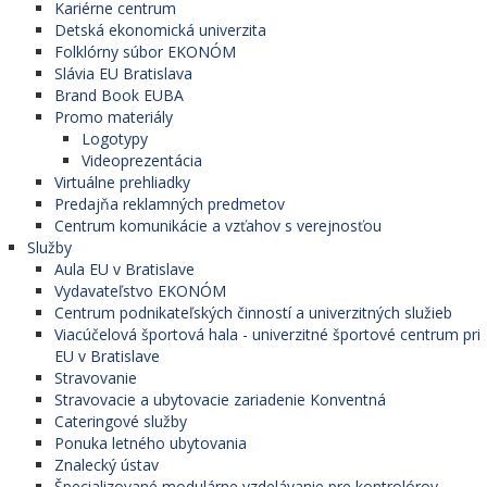
Kariérne centrum
Detská ekonomická univerzita
Folklórny súbor EKONÓM
Slávia EU Bratislava
Brand Book EUBA
Promo materiály
Logotypy
Videoprezentácia
Virtuálne prehliadky
Predajňa reklamných predmetov
Centrum komunikácie a vzťahov s verejnosťou
Služby
Aula EU v Bratislave
Vydavateľstvo EKONÓM
Centrum podnikateľských činností a univerzitných služieb
Viacúčelová športová hala - univerzitné športové centrum pri
EU v Bratislave
Stravovanie
Stravovacie a ubytovacie zariadenie Konventná
Cateringové služby
Ponuka letného ubytovania
Znalecký ústav
Špecializované modulárne vzdelávanie pre kontrolórov