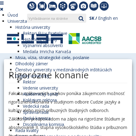
Úvod
SK
English
en
Univerzita
História univerzity
Rektori EU v Bratislave
Historické míľniky
Významní absolventi
Medaila Imricha Karvaša
Misia, vízia, strategické ciele, poslanie
Dlhodobý zámer
Členstvo univerzity v medzinárodných inštitúciách
Rigorózne konanie
Orgány univerzity
Rektor
Vedenie univerzity
Fakulta aplikovaných jazykov ponúka záujemcom možnosť
Akademický senát
Kolégium rektora
rigorózneho konania v študijnom odbore Cudzie jazyky a
Vedecká rada
kultúry alebo iných príbuzných študijných odboroch.
Správna rada
Etická komisia
Základným predpokladom na zápis na rigorózne štúdium je
Disciplinárna komisia
absolvovanie II. stupňa vysokoškolského štúdia v príbuznom
Rada kvality
študijnom odbore.