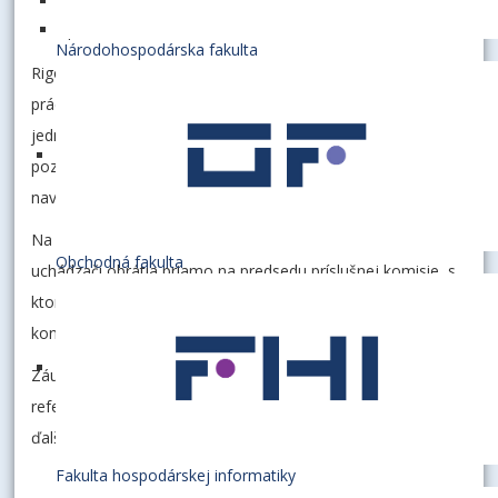
Francúzština
Španielčina
Národohospodárska fakulta
Rigorózne konanie pozostáva z vypracovania rigoróznej
práce a jej obhajoby vo zvolenom jazyku, na tému v rámci
jednej z odborných komisií a z rigoróznej skúšky, ktorá
pozostáva z povinného a voliteľného predmetu
navrhnutého odbornou komisiou.
Na základe rozhodnutia dekana FAJ o prijatí prihlášky sa
Obchodná fakulta
uchádzači obrátia priamo na predsedu príslušnej komisie, s
ktorým si dohodnú ďalší postup a priebeh rigorózneho
konania.
Záujemcovia o rigorózne konanie sa môžu obrátiť aj na
referenta pre vedu a rigorózne konanie, ktorý zodpovie na
ďalšie prípadné otázky.
Fakulta hospodárskej informatiky