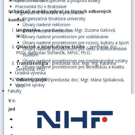
Centrum na zabezpečenie a podporu kvality
Pracoviská EU v Bratislave
Uchádzači si môžu vybrať zo štyroch odborných
Organizačná štruktúra a pracoviská
Organizačná štruktúra univerzity
komisií:
Útvary riadené rektorom
Lingvistika
– predseda: doc. Mgr. Zuzana Gašová,
Útvary riadené kvestorom
PhD.
Útvary riadené prorektorom pre vzdelávanie
Útvary riadené prorektorom pre rozvoj, kultúru a šport
Oblastné a interkultúrne štúdie
– predseda: doc.
Útvary riadené prorektorom pre vedu a doktorandské
PhDr. Radoslav Štefančík, MPol., Ph.D.
štúdium
Útvary riadené prorektorom pre medzinárodné vzťahy
Translatológia
- predseda: doc. Mgr. Ing. Katarína
Útvary riadené prorektorom pre akreditáciu a kvalitu
Seresová, PhD.
Úradná výveska
Vnútorné predpisy
Odborný jazyk
- predseda: doc. Mgr. Mária Spišiaková,
Výročné správy
PhD.
Fakulty
V rámci každej odbornej komisie je možné zvoliť si
jeden z týchto jazykov:
Angličtina
Nemčina