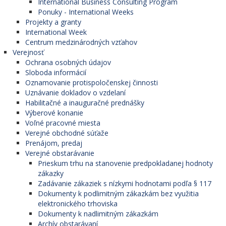
International Business Consulting Program
Ponuky - International Weeks
Projekty a granty
International Week
Centrum medzinárodných vzťahov
Verejnosť
Ochrana osobných údajov
Sloboda informácií
Oznamovanie protispoločenskej činnosti
Uznávanie dokladov o vzdelaní
Habilitačné a inauguračné prednášky
Výberové konanie
Voľné pracovné miesta
Verejné obchodné súťaže
Prenájom, predaj
Verejné obstarávanie
Prieskum trhu na stanovenie predpokladanej hodnoty
zákazky
Zadávanie zákaziek s nízkymi hodnotami podľa § 117
Dokumenty k podlimitným zákazkám bez využitia
elektronického trhoviska
Dokumenty k nadlimitným zákazkám
Archív obstarávaní