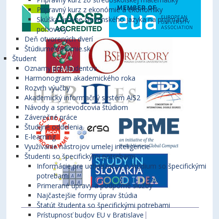
Prípravný kurz z ekonómie a ekonomiky
Skúška úrovne slovenského jazyka na prijímacie
pohovory
Deň otvorených dverí
Štúdiumekonómie.sk
Študent
Oznamy pre študentov
Harmonogram akademického roka
Rozvrh výučby
Akademický informačný systém AiS2
Návody a sprievodcovia štúdiom
Záverečné práce
Študijné oddelenia
E-learning
Využívanie nástrojov umelej inteligencie
Študenti so špecifickými potrebami
Informácie pre uchádzačov o štúdium so špecifickými
potrebami
Primerané úpravy a podporné služby
Najčastejšie formy úprav štúdia
Štatút študenta so špecifickými potrebami
Prístupnosť budov EU v Bratislave