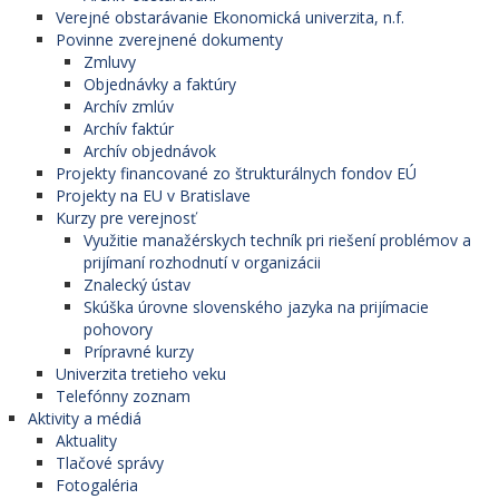
Verejné obstarávanie Ekonomická univerzita, n.f.
Povinne zverejnené dokumenty
Zmluvy
Objednávky a faktúry
Archív zmlúv
Archív faktúr
Archív objednávok
Projekty financované zo štrukturálnych fondov EÚ
Projekty na EU v Bratislave
Kurzy pre verejnosť
Využitie manažérskych techník pri riešení problémov a
prijímaní rozhodnutí v organizácii
Znalecký ústav
Skúška úrovne slovenského jazyka na prijímacie
pohovory
Prípravné kurzy
Univerzita tretieho veku
Telefónny zoznam
Aktivity a médiá
Aktuality
Tlačové správy
Fotogaléria