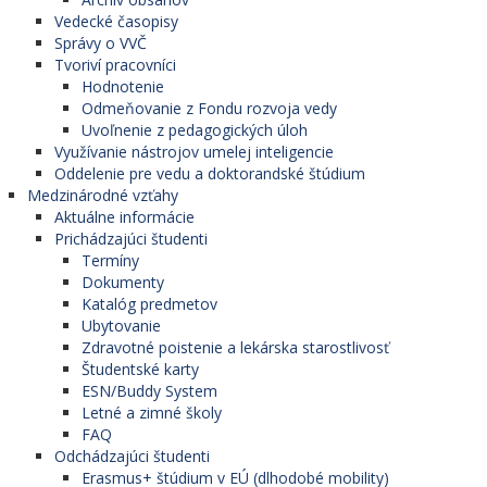
Vedecké časopisy
Správy o VVČ
Tvoriví pracovníci
Hodnotenie
Odmeňovanie z Fondu rozvoja vedy
Uvoľnenie z pedagogických úloh
Využívanie nástrojov umelej inteligencie
Oddelenie pre vedu a doktorandské štúdium
Medzinárodné vzťahy
Aktuálne informácie
Prichádzajúci študenti
Termíny
Dokumenty
Katalóg predmetov
Ubytovanie
Zdravotné poistenie a lekárska starostlivosť
Študentské karty
ESN/Buddy System
Letné a zimné školy
FAQ
Odchádzajúci študenti
Erasmus+ štúdium v EÚ (dlhodobé mobility)