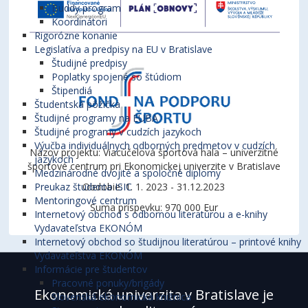
Buddy program
Koordinátori
Rigorózne konanie
Legislatíva a predpisy na EU v Bratislave
Študijné predpisy
Poplatky spojené so štúdiom
Štipendiá
Študentská pôžička
Študijné programy na EUBA
Študijné programy v cudzích jazykoch
Výučba individuálnych odborných predmetov v cudzích
Názov projektu: Viacúčelová športová hala – univerzitné
jazykoch
športové centrum pri Ekonomickej univerzite v Bratislave
Medzinárodné dvojité a spoločné diplomy
Preukaz študenta ISIC
Obdobie: 1. 1. 2023 - 31.12.2023
Mentoringové centrum
Suma príspevku: 970 000 Eur
Internetový obchod s odbornou literatúrou a e-knihy
Vydavateľstva EKONÓM
Internetový obchod so študijnou literatúrou – printové knihy
Vydavateľstva EKONÓM
Informácie pre študentov
Pracovné ponuky/brigády
Ekonomická univerzita v Bratislave je
Slovenská ekonomická knižnica