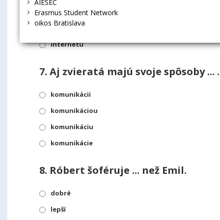
AIESEC
internete
Erasmus Student Network
oikos Bratislava
internetom
internetu
7.
Aj zvieratá majú svoje spôsoby ... .
komunikácii
komunikáciou
komunikáciu
komunikácie
8.
Róbert šoféruje ... než Emil.
dobré
lepší