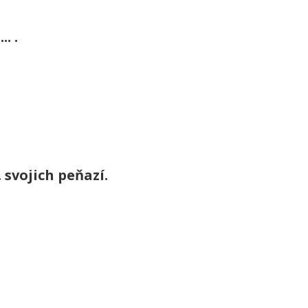
. .
 svojich peňazí.