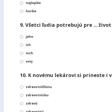
najlepšie
horšie
9.
Všetci ľudia potrebujú pre ... živo
jeho
ich
nich
svoj
10.
K novému lekárovi si prineste i 
zdravotníčkinu
zdravotnícku
zdravú
zdravotnú