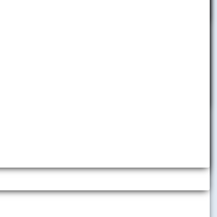
jazykoch
Internetový predaj literatúry na
prijímacie skúšky
Jazyková príprava pre
zahraničných študentov
Prípravné kurzy
Deň otvorených dverí
Štúdiumekonómie.sk