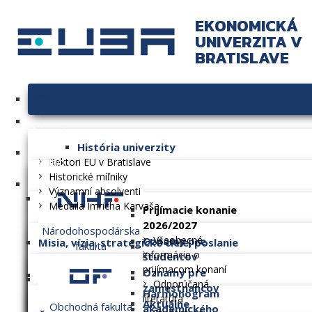
EKONOMICKÁ
UNIVERZITA V
BRATISLAVE
Univerzita
História univerzity
Fakulty
Rektori EU v Bratislave
Historické míľniky
Významní absolventi
Medaila Imricha Karvaša
Prijímacie konanie
2026/2027
Národohospodárska
Všeobecné
Oznamy pre
Misia, vízia, strategické ciele, poslanie
fakulta
informácie o
študentov
prijímacom konaní
Oznamy pre
Dlhodobý zámer
Odporúčaná
zamestnancov
Harmonogram
literatúra
Aktuálne
Obchodná fakulta
akademického