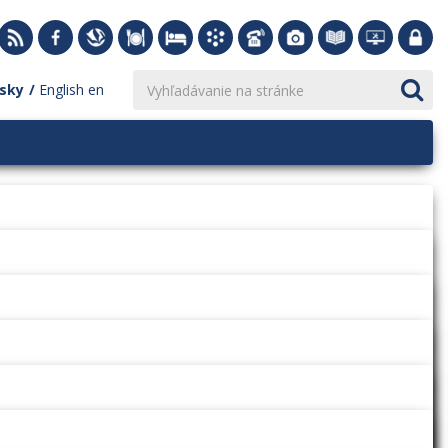
sky
English
en