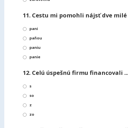
11.
Cestu mi pomohli nájsť dve milé ..
pani
paňou
paniu
panie
12.
Celú úspešnú firmu financovali ...
s
so
z
zo