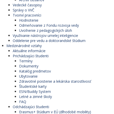
Vedecké časopisy
Správy o VVČ
Tvoriví pracovníci
Hodnotenie
Odmeňovanie z Fondu rozvoja vedy
Uvoľnenie z pedagogických úloh
Využívanie nástrojov umelej inteligencie
Oddelenie pre vedu a doktorandské štúdium
Medzinárodné vzťahy
Aktuálne informácie
Prichádzajúci študenti
Termíny
Dokumenty
Katalóg predmetov
Ubytovanie
Zdravotné poistenie a lekárska starostlivosť
Študentské karty
ESN/Buddy System
Letné a zimné školy
FAQ
Odchádzajúci študenti
Erasmus+ štúdium v EÚ (dlhodobé mobility)