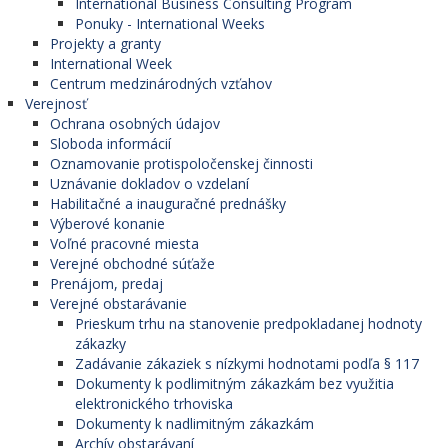
International Business Consulting Program
Ponuky - International Weeks
Projekty a granty
International Week
Centrum medzinárodných vzťahov
Verejnosť
Ochrana osobných údajov
Sloboda informácií
Oznamovanie protispoločenskej činnosti
Uznávanie dokladov o vzdelaní
Habilitačné a inauguračné prednášky
Výberové konanie
Voľné pracovné miesta
Verejné obchodné súťaže
Prenájom, predaj
Verejné obstarávanie
Prieskum trhu na stanovenie predpokladanej hodnoty
zákazky
Zadávanie zákaziek s nízkymi hodnotami podľa § 117
Dokumenty k podlimitným zákazkám bez využitia
elektronického trhoviska
Dokumenty k nadlimitným zákazkám
Archív obstarávaní