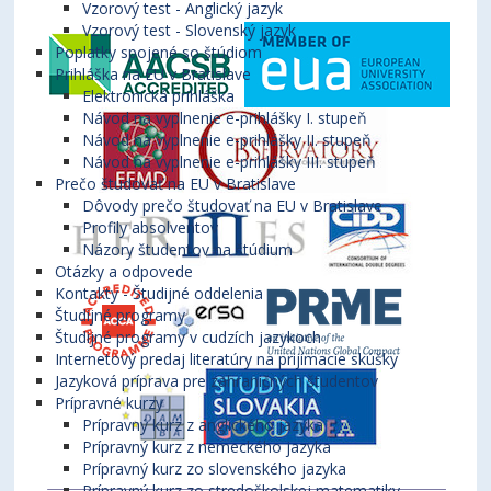
Vzorový test - Anglický jazyk
Vzorový test - Slovenský jazyk
Poplatky spojené so štúdiom
Prihláška na EU v Bratislave
Elektronická prihláška
Návod na vyplnenie e-prihlášky I. stupeň
Návod na vyplnenie e-prihlášky II. stupeň
Návod na vyplnenie e-prihlášky III. stupeň
Prečo študovať na EU v Bratislave
Dôvody prečo študovať na EU v Bratislave
Profily absolventov
Názory študentov na štúdium
Otázky a odpovede
Kontakty - Študijné oddelenia
Študijné programy
Študijné programy v cudzích jazykoch
Internetový predaj literatúry na prijímacie skúšky
Jazyková príprava pre zahraničných študentov
Prípravné kurzy
Prípravný kurz z anglického jazyka
Prípravný kurz z nemeckého jazyka
Prípravný kurz zo slovenského jazyka
Prípravný kurz zo stredoškolskej matematiky