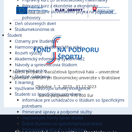
Prípravný kurz z ekonómie a ekonomiky
Skúška úrovne slovenského jazyka na prijímacie
pohovory
Deň otvorených dverí
Štúdiumekonómie.sk
Študent
Oznamy pre študentov
Harmonogram akademického roka
Rozvrh výučby
Akademický informačný systém AiS2
Návody a sprievodcovia štúdiom
Záverečné práce
Názov projektu: Viacúčelová športová hala – univerzitné
Študijné oddelenia
športové centrum pri Ekonomickej univerzite v Bratislave
E-learning
Obdobie: 1. 1. 2023 - 31.12.2023
Využívanie nástrojov umelej inteligencie
Študenti so špecifickými potrebami
Suma príspevku: 970 000 Eur
Informácie pre uchádzačov o štúdium so špecifickými
potrebami
Primerané úpravy a podporné služby
Najčastejšie formy úprav štúdia
Štatút študenta so špecifickými potrebami
Prístupnosť budov EU v Bratislave