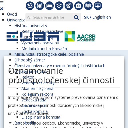
Úvod
SK
English
en
Univerzita
História univerzity
Rektori EU v Bratislave
Historické míľniky
Významní absolventi
Medaila Imricha Karvaša
Misia, vízia, strategické ciele, poslanie
Dlhodobý zámer
Členstvo univerzity v medzinárodných inštitúciách
Oznamovanie
Orgány univerzity
protispoločenskej činnosti
Rektor
Vedenie univerzity
Akademický senát
Kolégium rektora
Informácie o vnútornom systéme preverovania oznámení o
Vedecká rada
protispoločenskej činnosti doručených Ekonomickej
Správna rada
Etická komisia
univerzite v Bratislave:
Disciplinárna komisia
Rada kvality
Zodpovednou osobou Ekonomickej univerzity v