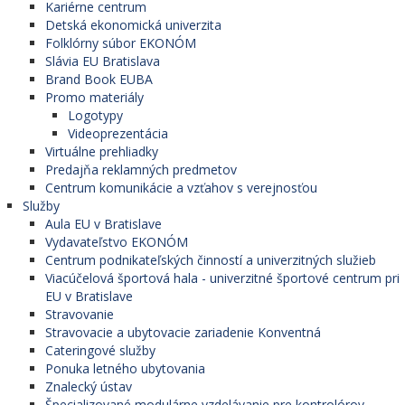
Kariérne centrum
Detská ekonomická univerzita
Folklórny súbor EKONÓM
Slávia EU Bratislava
Brand Book EUBA
Promo materiály
Logotypy
Videoprezentácia
Virtuálne prehliadky
Predajňa reklamných predmetov
Centrum komunikácie a vzťahov s verejnosťou
Služby
Aula EU v Bratislave
Vydavateľstvo EKONÓM
Centrum podnikateľských činností a univerzitných služieb
Viacúčelová športová hala - univerzitné športové centrum pri
EU v Bratislave
Stravovanie
Stravovacie a ubytovacie zariadenie Konventná
Cateringové služby
Ponuka letného ubytovania
Znalecký ústav
Špecializované modulárne vzdelávanie pre kontrolórov