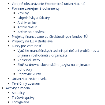
Verejné obstarávanie Ekonomická univerzita, n.f.
Povinne zverejnené dokumenty
Zmluvy
Objednávky a faktúry
Archív zmlúv
Archív faktúr
Archív objednávok
Projekty financované zo štrukturálnych fondov EÚ
Projekty na EU v Bratislave
Kurzy pre verejnosť
Využitie manažérskych techník pri riešení problémov a
prijímaní rozhodnutí v organizácii
Znalecký ústav
Skúška úrovne slovenského jazyka na prijímacie
pohovory
Prípravné kurzy
Univerzita tretieho veku
Telefónny zoznam
Aktivity a médiá
Aktuality
Tlačové správy
Fotogaléria