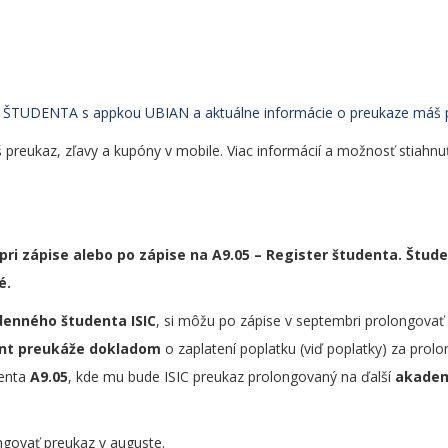
Z ŠTUDENTA s appkou UBIAN a aktuálne informácie o preukaze máš 
áš preukaz, zľavy a kupóny v mobile. Viac informácií a možnosť stiahnu
pri zápise alebo po zápise na A9.05 – Register študenta. Štude
é.
denného študenta ISIC
, si môžu po zápise v septembri prolongovať
ent preukáže dokladom
o zaplatení poplatku (viď poplatky) za prolo
denta
A9.05
, kde mu bude ISIC preukaz prolongovaný na ďalší
akadem
ngovať preukaz v auguste.