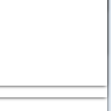
Legislatíva a predpisy na EU v
enta ISIC je
Bratislave
Študentská pôžička
Študijné programy na EUBA
Študijné programy v cudzích
jazykoch
Výučba individuálnych odborných
predmetov v cudzích jazykoch
ody s CKM
Medzinárodné dvojité a spoločné
diplomy
Preukaz študenta ISIC