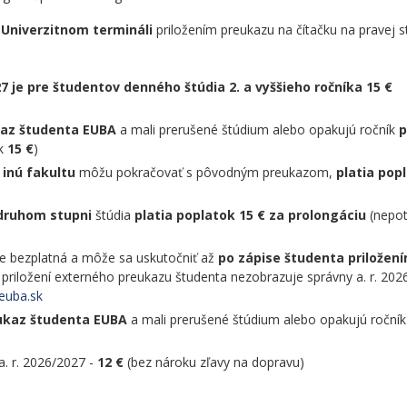
 Univerzitnom termináli
priložením preukazu na čítačku na pravej s
27 je pre študentov denného štúdia 2. a vyššieho ročníka 15 €
ukaz študenta EUBA
a mali prerušené štúdium alebo opakujú ročník
p
ok
15 €
)
 inú fakultu
môžu pokračovať s pôvodným preukazom,
platia pop
 druhom stupni
štúdia
platia poplatok 15 € za prolongáciu
(nepo
je bezplatná a môže sa uskutočniť až
po zápise študenta priložen
o priložení externého preukazu študenta nezobrazuje správny a. r. 202
@euba.sk
eukaz študenta EUBA
a mali prerušené štúdium alebo opakujú roční
 a. r. 2026/2027 -
12 €
(bez nároku zľavy na dopravu)