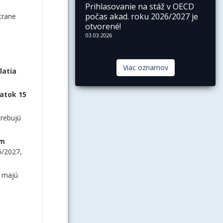
Prihlasovanie na stáž v OECD
počas akad. roku 2026/2027 je
trane
otvorené!
03.03.2026
Viac oznamov
latia
latok 15
trebujú
ím
6/2027,
k majú