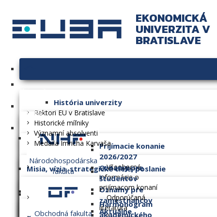
EKONOMICKÁ
UNIVERZITA V
BRATISLAVE
Univerzita
História univerzity
Fakulty
Rektori EU v Bratislave
Historické míľniky
Významní absolventi
Medaila Imricha Karvaša
Prijímacie konanie
2026/2027
Národohospodárska
Všeobecné
Oznamy pre
Misia, vízia, strategické ciele, poslanie
fakulta
informácie o
študentov
prijímacom konaní
Oznamy pre
Dlhodobý zámer
Odporúčaná
zamestnancov
Harmonogram
literatúra
Aktuálne
Obchodná fakulta
akademického