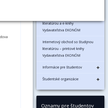
Mentoringové centrum
Internetový obchod s odbornou
literatúrou a e-knihy
Vydavateľstva EKONÓM
udova
Internetový obchod so študijnou
literatúrou – printové knihy
Vydavateľstva EKONÓM
Informácie pre študentov
Študentské organizácie
Oznamy pre študentov