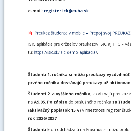
e-mail:
register.ick@euba.sk
Preukaz študenta v mobile – Prepoj svoj PREUKA
ISIC aplikácia pre držiteľov preukazov ISIC aj ITIC – V
tu:
https://isic.sk/isic-demo-aplikacia/
.
Študenti 1. ročníka si môžu preukazy vyzdvihnúť 
prvého ročníka dostávajú preukazy už aktivovan
Študenti 2. a vyššieho ročníka
, ktorí majú preukaz
na
A9.05
.
Po zápise
do príslušného ročníka
sa štud
(
aktivačný poplatok 15 €
) v miestnosti register štu
rok 2026/2027
.
Študenti
ktorí odchádzajú na Erasmus si môžu prolo