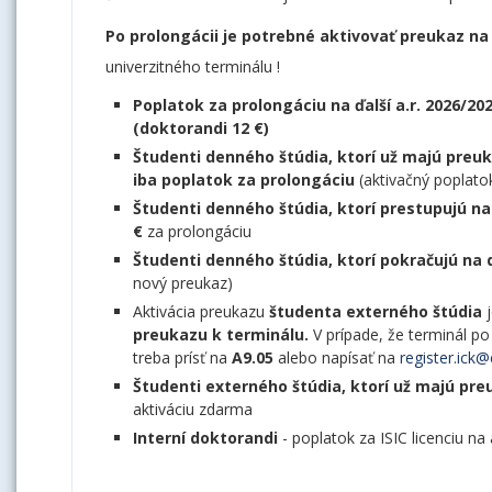
Po prolongácii je potrebné aktivovať preukaz na
univerzitného terminálu !
Poplatok za prolongáciu na ďalší a.r. 2026/20
(doktorandi 12 €)
Študenti denného štúdia, ktorí už majú pre
iba poplatok za prolongáciu
(aktivačný poplat
Študenti denného štúdia, ktorí prestupujú na
€
za prolongáciu
Študenti denného štúdia, ktorí pokračujú na
nový preukaz)
Aktivácia preukazu
študenta externého štúdia
preukazu k terminálu.
V prípade, že terminál p
treba prísť na
A9.05
alebo napísať na
register.ick
Študenti externého štúdia, ktorí už majú pr
aktiváciu zdarma
Interní doktorandi
- poplatok za ISIC licenciu na