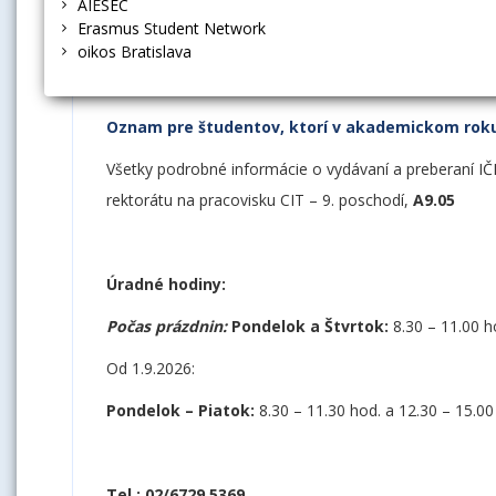
AIESEC
Aktuálne informácie
Erasmus Student Network
oikos Bratislava
Oznam pre študentov, ktorí v akademickom roku
Všetky podrobné informácie o vydávaní a preberaní IČK 
rektorátu na pracovisku CIT – 9. poschodí,
A9.05
Úradné hodiny:
Počas prázdnin:
Pondelok a Štvrtok:
8.30 – 11.00 h
Od 1.9.2026:
Pondelok – Piatok:
8.30 – 11.30 hod. a 12.30 – 15.00
Tel.:
02/6729 5369