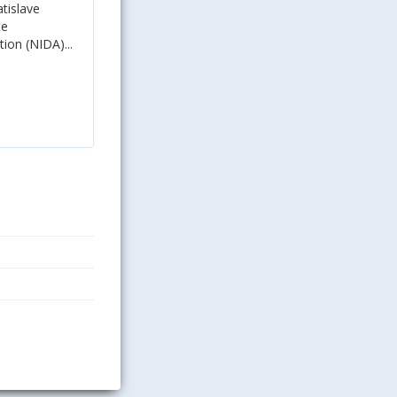
tislave
te
ion (NIDA)...