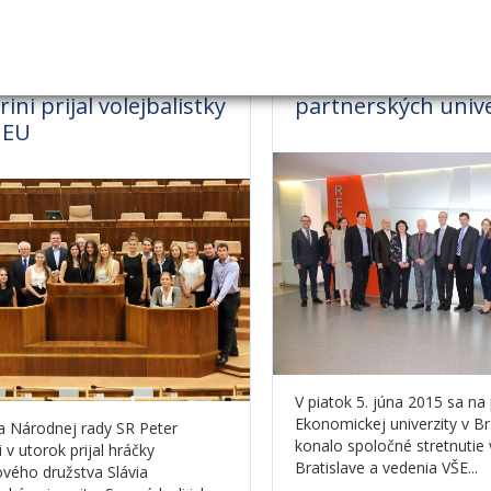
eda parlamentu Peter
Pracovné stretnuti
rini prijal volejbalistky
partnerských unive
 EU
V piatok 5. júna 2015 sa na
Ekonomickej univerzity v Br
 Národnej rady SR Peter
konalo spoločné stretnutie
i v utorok prijal hráčky
Bratislave a vedenia VŠE...
ového družstva Slávia