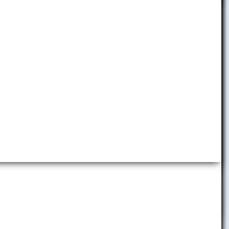
Detská ekonomická univerzita
Folklórny súbor EKONÓM
Slávia EU Bratislava
Brand Book EUBA
Promo materiály
tislave
Virtuálne prehliadky
tul Doctor
ve Andrzejovi
Predajňa reklamných predmetov
Centrum komunikácie a vzťahov
s verejnosťou