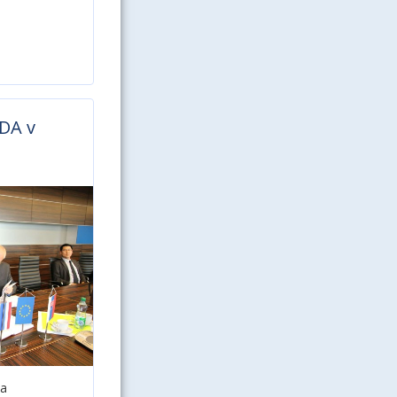
IDA v
la