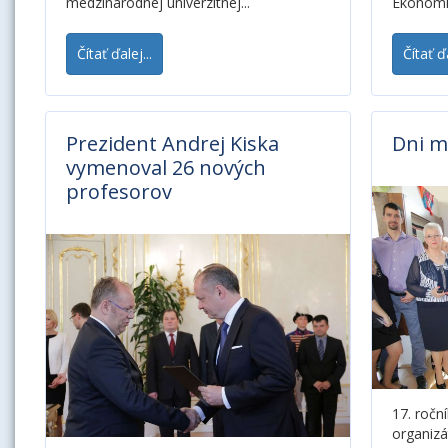
medzinárodnej univerzitnej...
Ekonomick
Čítať ďalej...
Čítať ďa
Prezident Andrej Kiska
Dni m
vymenoval 26 nových
profesorov
17. ročn
organizá