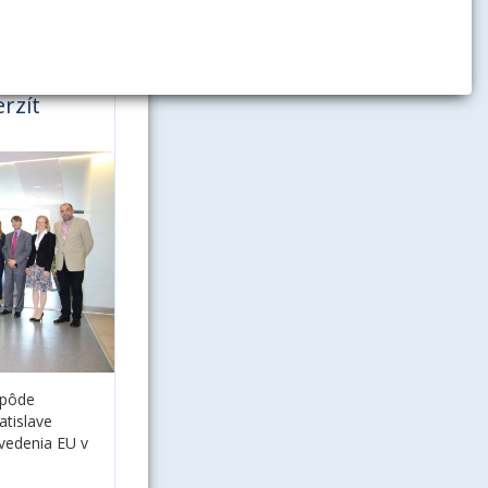
e vedení
rzít
 pôde
atislave
 vedenia EU v