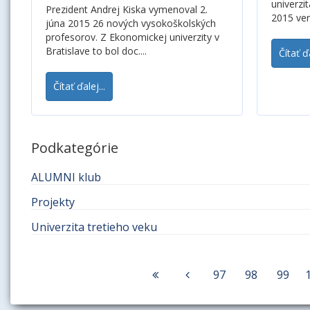
univerzit
Prezident Andrej Kiska vymenoval 2.
2015 ver
júna 2015 26 nových vysokoškolských
profesorov. Z Ekonomickej univerzity v
Bratislave to bol doc....
Čítať ďa
Čítať ďalej...
Podkategórie
ALUMNI klub
Projekty
Univerzita tretieho veku
97
98
99