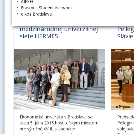
AIESEC
Erasmus Student Network
oikos Bratislava
XVIII. zasadnutie
Preds
medzinárodnej univerzitnej
Pelleg
siete HERMES
Slávie
Ekonomická univerzita v Bratislave sa
Predseda
stala 5. júna 2015 hostiteľským miestom
Pellegrin
pre výročné XVIII. zasadnutie
volejbal