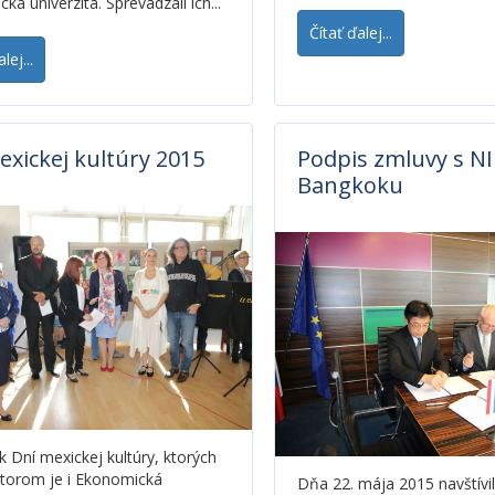
á univerzita. Sprevádzali ich...
Čítať ďalej...
lej...
exickej kultúry 2015
Podpis zmluvy s N
Bangkoku
ík Dní mexickej kultúry, ktorých
torom je i Ekonomická
Dňa 22. mája 2015 navštívi