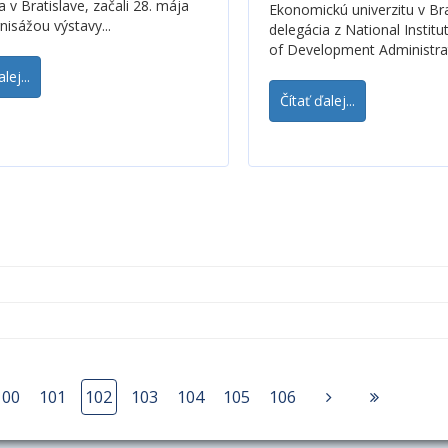
a v Bratislave, začali 28. mája
Ekonomickú univerzitu v Bra
nisážou výstavy...
delegácia z National Institu
of Development Administrat
lej...
Čítať ďalej...
100
101
102
103
104
105
106