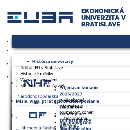
EKONOMICKÁ
UNIVERZITA V
BRATISLAVE
Univerzita
História univerzity
Fakulty
Rektori EU v Bratislave
Historické míľniky
Významní absolventi
Medaila Imricha Karvaša
Prijímacie konanie
2026/2027
Národohospodárska
Všeobecné
Oznamy pre
Misia, vízia, strategické ciele, poslanie
fakulta
informácie o
študentov
prijímacom konaní
Oznamy pre
Dlhodobý zámer
Odporúčaná
zamestnancov
Harmonogram
literatúra
Aktuálne
Obchodná fakulta
akademického