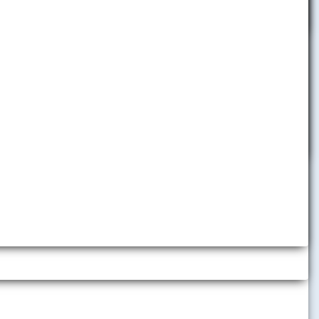
 veku –
zity tretieho
 v Bratislave
si z rúk