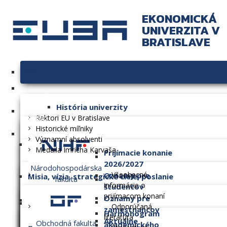
EKONOMICKÁ
UNIVERZITA V
BRATISLAVE
Univerzita
História univerzity
Fakulty
Rektori EU v Bratislave
Historické míľniky
Významní absolventi
Medaila Imricha Karvaša
Prijímacie konanie
2026/2027
Národohospodárska
Všeobecné
Oznamy pre
Misia, vízia, strategické ciele, poslanie
fakulta
informácie o
študentov
prijímacom konaní
Oznamy pre
Dlhodobý zámer
Odporúčaná
zamestnancov
Harmonogram
literatúra
Aktuálne
Obchodná fakulta
akademického