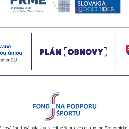
čelová športová hala – univerzitné športové centrum pri Ekonomickej u