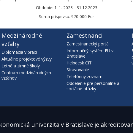
Obdobie: 1. 1. 2023 - 31.12.2023
Suma príspevku: 970 000 Eur
Medzinárodné
Zamestnanci
vzťahy
Zamestnanecký portál
Informačný systém EU v
Diplomacia v praxi
Bratislave
Aktuálne projektové výzvy
Helpdesk CIT
Letné a zimné školy
Stravovanie
Centrum medzinárodných
Telefónny zoznam
vzťahov
Oddelenie pre personálne a
sociálne otázky
konomická univerzita v Bratislave je akreditova