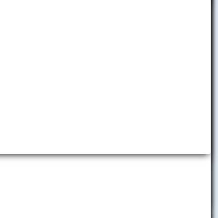
Detská ekonomická univerzita
Folklórny súbor EKONÓM
Slávia EU Bratislava
Brand Book EUBA
sa na EU v
é
 EU v
Promo materiály
u boli zmeny
Virtuálne prehliadky
Predajňa reklamných predmetov
Centrum komunikácie a vzťahov
s verejnosťou