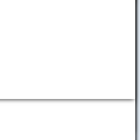
Detská ekonomická univerzita
Folklórny súbor EKONÓM
Slávia EU Bratislava
Brand Book EUBA
Promo materiály
Virtuálne prehliadky
i
Predajňa reklamných predmetov
ca
Centrum komunikácie a vzťahov
olitiku
s verejnosťou
era a to najmä
ého