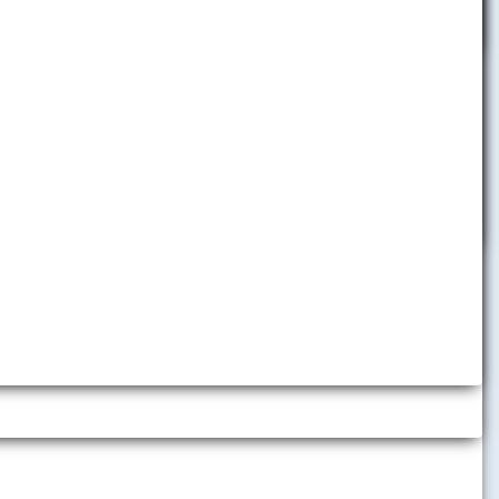
, posilnenie
eného
tnení
populizmu,
úrne aspekty
etnutia bola
iarskej
v od roku
 vzťahoch a
iplomatického
e otázky