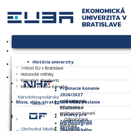
EKONOMICKÁ
UNIVERZITA V
BRATISLAVE
Univerzita
História univerzity
Fakulty
Rektori EU v Bratislave
Historické míľniky
Významní absolventi
Medaila Imricha Karvaša
Prijímacie konanie
2026/2027
Národohospodárska
Všeobecné
Oznamy pre
Misia, vízia, strategické ciele, poslanie
fakulta
informácie o
študentov
prijímacom konaní
Oznamy pre
Dlhodobý zámer
Odporúčaná
zamestnancov
Harmonogram
literatúra
Aktuálne
Obchodná fakulta
akademického