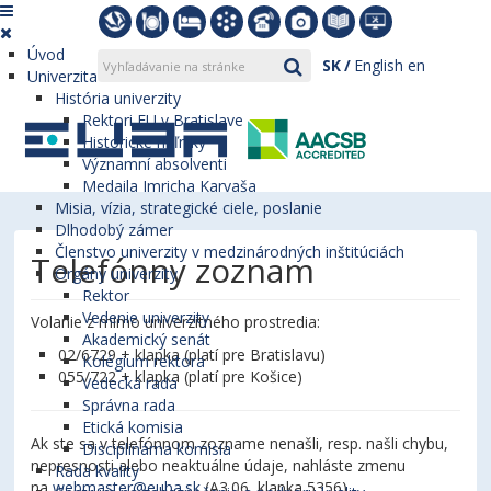
Úvod
SK
English
en
Univerzita
História univerzity
Rektori EU v Bratislave
Historické míľniky
Významní absolventi
Medaila Imricha Karvaša
Misia, vízia, strategické ciele, poslanie
Dlhodobý zámer
Členstvo univerzity v medzinárodných inštitúciách
Telefónny zoznam
Orgány univerzity
Rektor
Vedenie univerzity
Volanie z mimo univerzitného prostredia:
Akademický senát
02/6729 + klapka (platí pre Bratislavu)
Kolégium rektora
055/722 + klapka (platí pre Košice)
Vedecká rada
Správna rada
Etická komisia
Ak ste sa v telefónnom zozname nenašli, resp. našli chybu,
Disciplinárna komisia
nepresnosti alebo neaktuálne údaje, nahláste zmenu
Rada kvality
na
webmaster@euba.sk
(A3.06, klapka 5356).