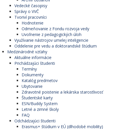
Vedecké časopisy
Správy o VVČ
Tvoriví pracovníci
Hodnotenie
Odmeňovanie z Fondu rozvoja vedy
Uvoľnenie z pedagogických úloh
Využívanie nástrojov umelej inteligencie
Oddelenie pre vedu a doktorandské štúdium
Medzinárodné vzťahy
Aktuálne informácie
Prichádzajúci študenti
Termíny
Dokumenty
Katalóg predmetov
Ubytovanie
Zdravotné poistenie a lekárska starostlivosť
Študentské karty
ESN/Buddy System
Letné a zimné školy
FAQ
Odchádzajúci študenti
Erasmus+ štúdium v EÚ (dlhodobé mobility)