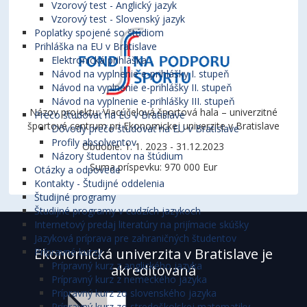
Vzorový test - Anglický jazyk
Vzorový test - Slovenský jazyk
Poplatky spojené so štúdiom
Prihláška na EU v Bratislave
Elektronická prihláška
Návod na vyplnenie e-prihlášky I. stupeň
Návod na vyplnenie e-prihlášky II. stupeň
Návod na vyplnenie e-prihlášky III. stupeň
Názov projektu: Viacúčelová športová hala – univerzitné
Prečo študovať na EU v Bratislave
športové centrum pri Ekonomickej univerzite v Bratislave
Dôvody prečo študovať na EU v Bratislave
Profily absolventov
Obdobie: 1. 1. 2023 - 31.12.2023
Názory študentov na štúdium
Suma príspevku: 970 000 Eur
Otázky a odpovede
Kontakty - Študijné oddelenia
Študijné programy
Študijné programy v cudzích jazykoch
Internetový predaj literatúry na prijímacie skúšky
Jazyková príprava pre zahraničných študentov
Ekonomická univerzita v Bratislave je
Prípravné kurzy
Prípravný kurz z anglického jazyka
akreditovaná
Prípravný kurz z nemeckého jazyka
Prípravný kurz zo slovenského jazyka
Prípravný kurz zo stredoškolskej matematiky