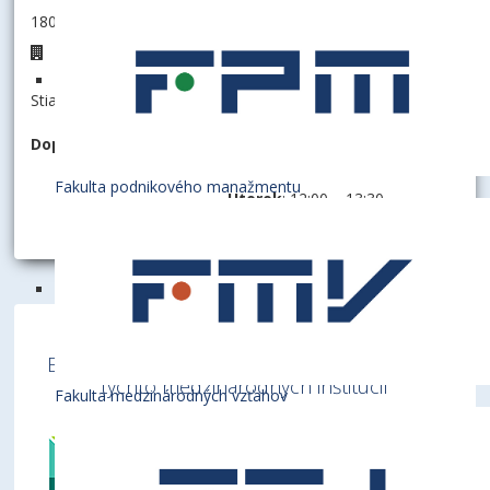
180080 - Centrum telesnej výchovy a športu
D4.38
Stiahnuť informáciu ako:
vCard
Doplnkové informácie
Pondelok
: 07:45 – 09:15
Fakulta podnikového manažmentu
Utorok
: 12:00 – 13:30
Ekonomická univerzita v Bratislave je členom
týchto medzinárodných inštitúcií
Fakulta medzinárodných vzťahov