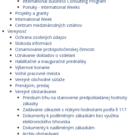
International Business Consulting Program
Ponuky - International Weeks
Projekty a granty
International Week
Centrum medzinárodných vzťahov
Verejnosť
Ochrana osobných údajov
Sloboda informácií
Oznamovanie protispoločenskej činnosti
Uznávanie dokladov o vzdelaní
Habilitačné a inauguračné prednášky
Výberové konanie
Voľné pracovné miesta
Verejné obchodné súťaže
Prenájom, predaj
Verejné obstarávanie
Prieskum trhu na stanovenie predpokladanej hodnoty
zákazky
Zadávanie zákaziek s nízkymi hodnotami podľa § 117
Dokumenty k podlimitným zákazkám bez využitia
elektronického trhoviska
Dokumenty k nadlimitným zákazkám
Archív obstarávaní