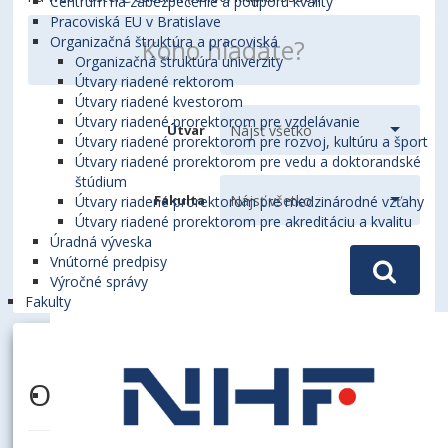
Centrum na zabezpečenie a podporu kvality
Pracoviská EU v Bratislave
Organizačná štruktúra a pracoviská
Organizačná štruktúra univerzity
Útvary riadené rektorom
Útvary riadené kvestorom
Útvary riadené prorektorom pre vzdelávanie
Útvar
Útvary riadené prorektorom pre rozvoj, kultúru a šport
Útvary riadené prorektorom pre vedu a doktorandské
štúdium
Fakulta
Útvary riadené prorektorom pre medzinárodné vzťahy
Útvary riadené prorektorom pre akreditáciu a kvalitu
Úradná výveska
Vnútorné predpisy
Výročné správy
Fakulty
ORVISKÝ, Alexander, Mgr.