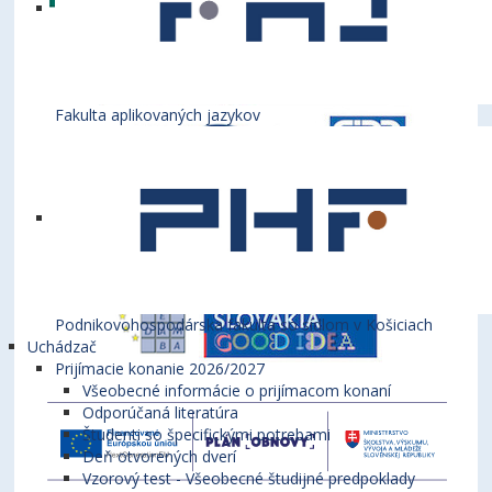
Fakulta aplikovaných jazykov
Podnikovohospodárska fakulta so sídlom v Košiciach
Uchádzač
Prijímacie konanie 2026/2027
Všeobecné informácie o prijímacom konaní
Odporúčaná literatúra
Študenti so špecifickými potrebami
Deň otvorených dverí
Vzorový test - Všeobecné študijné predpoklady