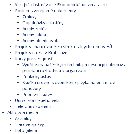
Verejné obstarávanie Ekonomická univerzita, n.f.
Povinne zverejnené dokumenty
Zmluvy
Objednávky a faktúry
Archív zmlúv
Archív faktúr
Archív objednávok
Projekty financované zo štrukturálnych fondov EÚ
Projekty na EU v Bratislave
Kurzy pre verejnosť
Využitie manažérskych techník pri riešení problémov a
prijímaní rozhodnutí v organizácii
Znalecký ústav
Skúška úrovne slovenského jazyka na prijímacie
pohovory
Prípravné kurzy
Univerzita tretieho veku
Telefónny zoznam
Aktivity a médiá
Aktuality
Tlačové správy
Fotogaléria