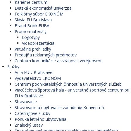
Kariérne centrum
Detská ekonomická univerzita
Folklórny súbor EKONÓM
Slávia EU Bratislava
Brand Book EUBA
Promo materiály
Logotypy
Videoprezentácia
Virtuálne prehliadky
Predajňa reklamných predmetov
Centrum komunikácie a vzťahov s verejnosťou
Služby
Aula EU v Bratislave
Vydavateľstvo EKONÓM
Centrum podnikateľských činností a univerzitných služieb
Viacúčelová športová hala - univerzitné športové centrum pri
EU v Bratislave
Stravovanie
Stravovacie a ubytovacie zariadenie Konventná
Cateringové služby
Ponuka letného ubytovania
Znalecký ústav
Špecializované modulárne vzdelávanie pre kontrolórov