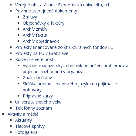
Verejné obstarávanie Ekonomická univerzita, n.f.
Povinne zverejnené dokumenty
Zmluvy
Objednávky a faktúry
Archív zmlúv
Archív faktúr
Archív objednávok
Projekty financované zo štrukturálnych fondov EÚ
Projekty na EU v Bratislave
Kurzy pre verejnosť
Využitie manažérskych techník pri riešení problémov a
prijímaní rozhodnutí v organizácii
Znalecký ústav
Skúška úrovne slovenského jazyka na prijímacie
pohovory
Prípravné kurzy
Univerzita tretieho veku
Telefónny zoznam
Aktivity a médiá
Aktuality
Tlačové správy
Fotogaléria