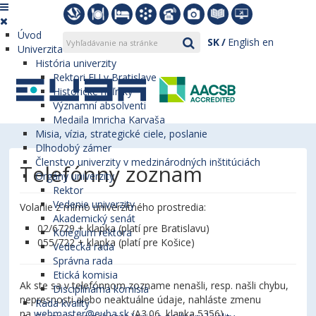
Úvod
SK
English
en
Univerzita
História univerzity
Rektori EU v Bratislave
Historické míľniky
Významní absolventi
Medaila Imricha Karvaša
Misia, vízia, strategické ciele, poslanie
Dlhodobý zámer
Členstvo univerzity v medzinárodných inštitúciách
Telefónny zoznam
Orgány univerzity
Rektor
Vedenie univerzity
Volanie z mimo univerzitného prostredia:
Akademický senát
02/6729 + klapka (platí pre Bratislavu)
Kolégium rektora
055/722 + klapka (platí pre Košice)
Vedecká rada
Správna rada
Etická komisia
Ak ste sa v telefónnom zozname nenašli, resp. našli chybu,
Disciplinárna komisia
nepresnosti alebo neaktuálne údaje, nahláste zmenu
Rada kvality
na
webmaster@euba.sk
(A3.06, klapka 5356).