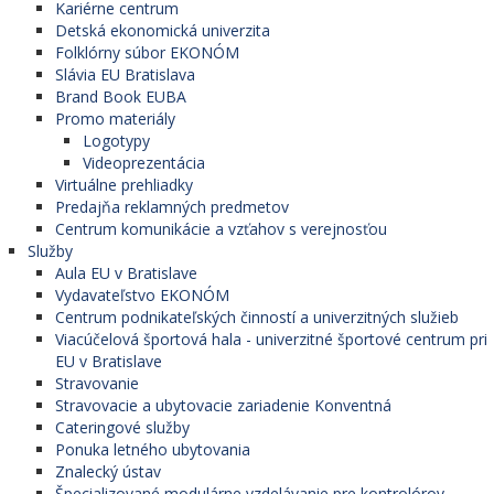
Kariérne centrum
Detská ekonomická univerzita
Folklórny súbor EKONÓM
Slávia EU Bratislava
Brand Book EUBA
Promo materiály
Logotypy
Videoprezentácia
Virtuálne prehliadky
Predajňa reklamných predmetov
Centrum komunikácie a vzťahov s verejnosťou
Služby
Aula EU v Bratislave
Vydavateľstvo EKONÓM
Centrum podnikateľských činností a univerzitných služieb
Viacúčelová športová hala - univerzitné športové centrum pri
EU v Bratislave
Stravovanie
Stravovacie a ubytovacie zariadenie Konventná
Cateringové služby
Ponuka letného ubytovania
Znalecký ústav
Špecializované modulárne vzdelávanie pre kontrolórov