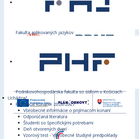
Fakulta aplikovaných jazykov
Podnikovohospodárska fakulta so sídlom v Košiciach
Uchádzač
Prijímacie konanie 2026/2027
Všeobecné informácie o prijímacom konaní
Odporúčaná literatúra
Študenti so špecifickými potrebami
Deň otvorených dverí
Vzorový test - Všeobecné študijné predpoklady