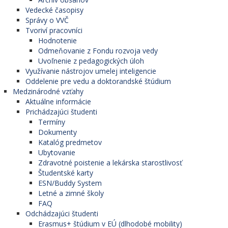
Vedecké časopisy
Správy o VVČ
Tvoriví pracovníci
Hodnotenie
Odmeňovanie z Fondu rozvoja vedy
Uvoľnenie z pedagogických úloh
Využívanie nástrojov umelej inteligencie
Oddelenie pre vedu a doktorandské štúdium
Medzinárodné vzťahy
Aktuálne informácie
Prichádzajúci študenti
Termíny
Dokumenty
Katalóg predmetov
Ubytovanie
Zdravotné poistenie a lekárska starostlivosť
Študentské karty
ESN/Buddy System
Letné a zimné školy
FAQ
Odchádzajúci študenti
Erasmus+ štúdium v EÚ (dlhodobé mobility)