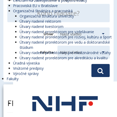
Centrum na zabezpečenie a podporu kvality
Pracoviská EU v Bratislave
Organizačná štruktúra a pracoviská
Organizačná štruktúra univerzity
Útvary riadené rektorom
Útvary riadené kvestorom
Útvary riadené prorektorom pre vzdelávanie
Útvar
Útvary riadené prorektorom pre rozvoj, kultúru a šport
Útvary riadené prorektorom pre vedu a doktorandské
štúdium
Fakulta
Útvary riadené prorektorom pre medzinárodné vzťahy
Útvary riadené prorektorom pre akreditáciu a kvalitu
Úradná výveska
Vnútorné predpisy
Výročné správy
Fakulty
FRÜHAUFOVÁ, Martina