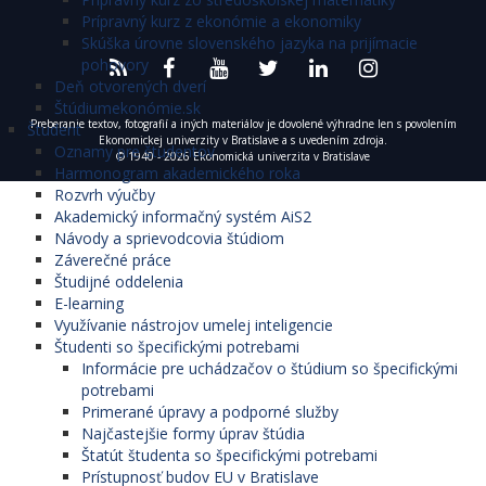
Prípravný kurz z ekonómie a ekonomiky
Skúška úrovne slovenského jazyka na prijímacie
pohovory
Deň otvorených dverí
Štúdiumekonómie.sk
Preberanie textov, fotografií a iných materiálov je dovolené výhradne len s povolením
Študent
Ekonomickej univerzity v Bratislave a s uvedením zdroja.
Oznamy pre študentov
© 1940 - 2026 Ekonomická univerzita v Bratislave
Harmonogram akademického roka
Rozvrh výučby
Akademický informačný systém AiS2
Návody a sprievodcovia štúdiom
Záverečné práce
Študijné oddelenia
E-learning
Využívanie nástrojov umelej inteligencie
Študenti so špecifickými potrebami
Informácie pre uchádzačov o štúdium so špecifickými
potrebami
Primerané úpravy a podporné služby
Najčastejšie formy úprav štúdia
Štatút študenta so špecifickými potrebami
Prístupnosť budov EU v Bratislave