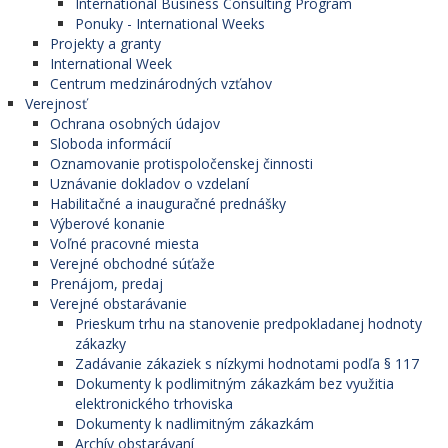
International Business Consulting Program
Ponuky - International Weeks
Projekty a granty
International Week
Centrum medzinárodných vzťahov
Verejnosť
Ochrana osobných údajov
Sloboda informácií
Oznamovanie protispoločenskej činnosti
Uznávanie dokladov o vzdelaní
Habilitačné a inauguračné prednášky
Výberové konanie
Voľné pracovné miesta
Verejné obchodné súťaže
Prenájom, predaj
Verejné obstarávanie
Prieskum trhu na stanovenie predpokladanej hodnoty
zákazky
Zadávanie zákaziek s nízkymi hodnotami podľa § 117
Dokumenty k podlimitným zákazkám bez využitia
elektronického trhoviska
Dokumenty k nadlimitným zákazkám
Archív obstarávaní