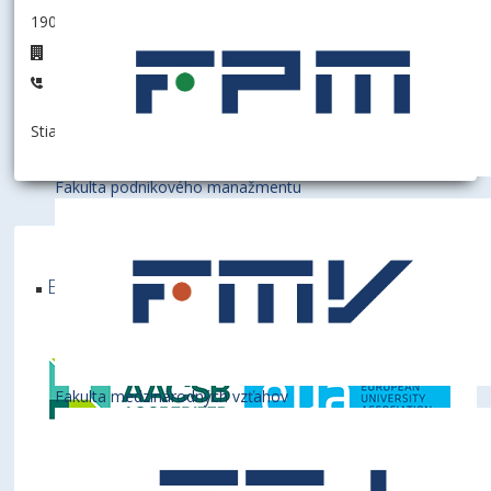
190012 - Oddelenie finančnej učtárne
D3.28
+421 2 6729 5340
Stiahnuť informáciu ako:
vCard
Fakulta podnikového manažmentu
Ekonomická univerzita v Bratislave je členom
týchto medzinárodných inštitúcií
Fakulta medzinárodných vzťahov