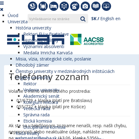
Úvod
SK
English
en
Univerzita
História univerzity
Rektori EU v Bratislave
Historické míľniky
Významní absolventi
Medaila Imricha Karvaša
Misia, vízia, strategické ciele, poslanie
Dlhodobý zámer
Členstvo univerzity v medzinárodných inštitúciách
Telefónny zoznam
Orgány univerzity
Rektor
Vedenie univerzity
Volanie z mimo univerzitného prostredia:
Akademický senát
02/6729 + klapka (platí pre Bratislavu)
Kolégium rektora
055/722 + klapka (platí pre Košice)
Vedecká rada
Správna rada
Etická komisia
Ak ste sa v telefónnom zozname nenašli, resp. našli chybu,
Disciplinárna komisia
nepresnosti alebo neaktuálne údaje, nahláste zmenu
Rada kvality
na
webmaster@euba.sk
(A3.06, klapka 5356).