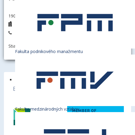
190002 - Oddelenie pre personálne a sociálne otázky
D3.34
+421 2 6729 5334
Stiahnuť informáciu ako:
vCard
Fakulta podnikového manažmentu
Ekonomická univerzita v Bratislave je členom
týchto medzinárodných inštitúcií
Fakulta medzinárodných vzťahov