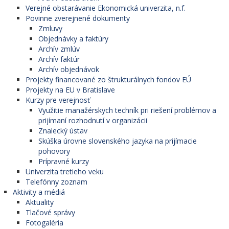
Verejné obstarávanie Ekonomická univerzita, n.f.
Povinne zverejnené dokumenty
Zmluvy
Objednávky a faktúry
Archív zmlúv
Archív faktúr
Archív objednávok
Projekty financované zo štrukturálnych fondov EÚ
Projekty na EU v Bratislave
Kurzy pre verejnosť
Využitie manažérskych techník pri riešení problémov a
prijímaní rozhodnutí v organizácii
Znalecký ústav
Skúška úrovne slovenského jazyka na prijímacie
pohovory
Prípravné kurzy
Univerzita tretieho veku
Telefónny zoznam
Aktivity a médiá
Aktuality
Tlačové správy
Fotogaléria