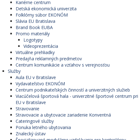
Kariérne centrum
Detská ekonomická univerzita
Folklórny súbor EKONÓM
Slávia EU Bratislava
Brand Book EUBA
Promo materiály
Logotypy
Videoprezentácia
Virtuálne prehliadky
Predajňa reklamných predmetov
Centrum komunikácie a vzťahov s verejnosťou
Služby
Aula EU v Bratislave
Vydavateľstvo EKONÓM
Centrum podnikateľských činností a univerzitných služieb
Viacúčelová športová hala - univerzitné športové centrum pri
EU v Bratislave
Stravovanie
Stravovacie a ubytovacie zariadenie Konventná
Cateringové služby
Ponuka letného ubytovania
Znalecký ústav
Špecializované modulárne vzdelávanie pre kontrolórov