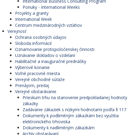
International Business Consulting Program
Ponuky - International Weeks
Projekty a granty
International Week
Centrum medzinárodných vzťahov
Verejnosť
Ochrana osobných údajov
Sloboda informácií
Oznamovanie protispoločenskej činnosti
Uznávanie dokladov o vzdelaní
Habilitačné a inauguračné prednášky
Výberové konanie
Voľné pracovné miesta
Verejné obchodné súťaže
Prenájom, predaj
Verejné obstarávanie
Prieskum trhu na stanovenie predpokladanej hodnoty
zákazky
Zadávanie zákaziek s nízkymi hodnotami podľa § 117
Dokumenty k podlimitným zákazkám bez využitia
elektronického trhoviska
Dokumenty k nadlimitným zákazkám
Archív obstarávaní