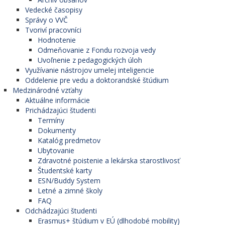
Vedecké časopisy
Správy o VVČ
Tvoriví pracovníci
Hodnotenie
Odmeňovanie z Fondu rozvoja vedy
Uvoľnenie z pedagogických úloh
Využívanie nástrojov umelej inteligencie
Oddelenie pre vedu a doktorandské štúdium
Medzinárodné vzťahy
Aktuálne informácie
Prichádzajúci študenti
Termíny
Dokumenty
Katalóg predmetov
Ubytovanie
Zdravotné poistenie a lekárska starostlivosť
Študentské karty
ESN/Buddy System
Letné a zimné školy
FAQ
Odchádzajúci študenti
Erasmus+ štúdium v EÚ (dlhodobé mobility)