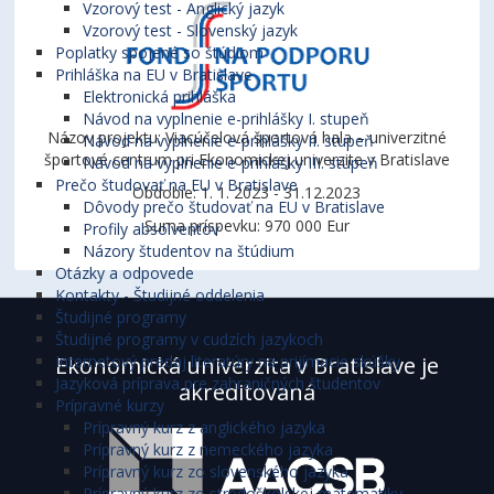
Vzorový test - Anglický jazyk
Vzorový test - Slovenský jazyk
Poplatky spojené so štúdiom
Prihláška na EU v Bratislave
Elektronická prihláška
Návod na vyplnenie e-prihlášky I. stupeň
Názov projektu: Viacúčelová športová hala – univerzitné
Návod na vyplnenie e-prihlášky II. stupeň
športové centrum pri Ekonomickej univerzite v Bratislave
Návod na vyplnenie e-prihlášky III. stupeň
Prečo študovať na EU v Bratislave
Obdobie: 1. 1. 2023 - 31.12.2023
Dôvody prečo študovať na EU v Bratislave
Suma príspevku: 970 000 Eur
Profily absolventov
Názory študentov na štúdium
Otázky a odpovede
Kontakty - Študijné oddelenia
Študijné programy
Študijné programy v cudzích jazykoch
Internetový predaj literatúry na prijímacie skúšky
Ekonomická univerzita v Bratislave je
Jazyková príprava pre zahraničných študentov
akreditovaná
Prípravné kurzy
Prípravný kurz z anglického jazyka
Prípravný kurz z nemeckého jazyka
Prípravný kurz zo slovenského jazyka
Prípravný kurz zo stredoškolskej matematiky