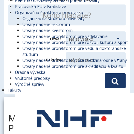
Centrum na zabezpečenie a podporu kvality
Pracoviská EU v Bratislave
Organizačná štruktúra a pracoviská
Organizačná štruktúra univerzity
Útvary riadené rektorom
Útvary riadené kvestorom
Útvary riadené prorektorom pre vzdelávanie
Útvar
Útvary riadené prorektorom pre rozvoj, kultúru a šport
Útvary riadené prorektorom pre vedu a doktorandské
štúdium
Fakulta
Útvary riadené prorektorom pre medzinárodné vzťahy
Útvary riadené prorektorom pre akreditáciu a kvalitu
Úradná výveska
Vnútorné predpisy
Výročné správy
Fakulty
MATTOVIČOVÁ, Ľubica,
PhDr.