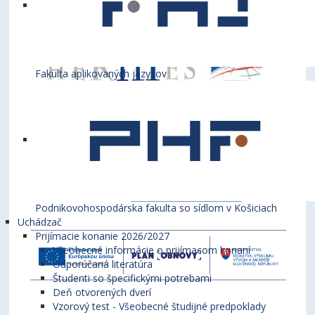
Fakulta aplikovaných jazykov
Podnikovohospodárska fakulta so sídlom v Košiciach
Uchádzač
Prijímacie konanie 2026/2027
Všeobecné informácie o prijímacom konaní
Odporúčaná literatúra
Študenti so špecifickými potrebami
Deň otvorených dverí
Vzorový test - Všeobecné študijné predpoklady