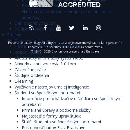
Prípravný kurz z ekonómie a ekonomiky
Skúška úrovne slovenského jazyka na prijímacie
pohovory
Deň otvorených dverí
Štúdiumekonómie.sk
Študent
Oznamy pre študentov
Preberanie textov, fotografií a iných materiálov je dovolené výhradne len s povolením
Harmonogram akademického roka
Ekonomickej univerzity v Bratislave a s uvedením zdroja.
Rozvrh výučby
© 1940 - 2026 Ekonomická univerzita v Bratislave
Akademický informačný systém AiS2
Návody a sprievodcovia štúdiom
Záverečné práce
Študijné oddelenia
E-learning
Využívanie nástrojov umelej inteligencie
Študenti so špecifickými potrebami
Informácie pre uchádzačov o štúdium so špecifickými
potrebami
Primerané úpravy a podporné služby
Najčastejšie formy úprav štúdia
Štatút študenta so špecifickými potrebami
Prístupnosť budov EU v Bratislave