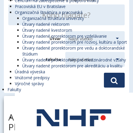
Centrum na zabezpečenie a podporu kvality
Pracoviská EU v Bratislave
Organizačná štruktúra a pracoviská
Organizačná štruktúra univerzity
Útvary riadené rektorom
Útvary riadené kvestorom
Útvary riadené prorektorom pre vzdelávanie
Útvar
Útvary riadené prorektorom pre rozvoj, kultúru a šport
Útvary riadené prorektorom pre vedu a doktorandské
štúdium
Fakulta
Útvary riadené prorektorom pre medzinárodné vzťahy
Útvary riadené prorektorom pre akreditáciu a kvalitu
Úradná výveska
Vnútorné predpisy
Výročné správy
Fakulty
ANDREJOVSKÝ, Pavol, Ing.,
PhD.