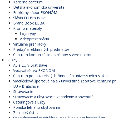
Kariérne centrum
Detská ekonomická univerzita
Folklórny súbor EKONÓM
Slávia EU Bratislava
Brand Book EUBA
Promo materiály
Logotypy
Videoprezentácia
Virtuálne prehliadky
Predajňa reklamných predmetov
Centrum komunikácie a vzťahov s verejnosťou
Služby
Aula EU v Bratislave
Vydavateľstvo EKONÓM
Centrum podnikateľských činností a univerzitných služieb
Viacúčelová športová hala - univerzitné športové centrum pri
EU v Bratislave
Stravovanie
Stravovacie a ubytovacie zariadenie Konventná
Cateringové služby
Ponuka letného ubytovania
Znalecký ústav
Špecializované modulárne vzdelávanie pre kontrolórov