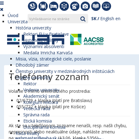
Úvod
SK
English
en
Univerzita
História univerzity
Rektori EU v Bratislave
Historické míľniky
Významní absolventi
Medaila Imricha Karvaša
Misia, vízia, strategické ciele, poslanie
Dlhodobý zámer
Členstvo univerzity v medzinárodných inštitúciách
Telefónny zoznam
Orgány univerzity
Rektor
Vedenie univerzity
Volanie z mimo univerzitného prostredia:
Akademický senát
02/6729 + klapka (platí pre Bratislavu)
Kolégium rektora
055/722 + klapka (platí pre Košice)
Vedecká rada
Správna rada
Etická komisia
Ak ste sa v telefónnom zozname nenašli, resp. našli chybu,
Disciplinárna komisia
nepresnosti alebo neaktuálne údaje, nahláste zmenu
Rada kvality
na
webmaster@euba.sk
(A3.06, klapka 5356).