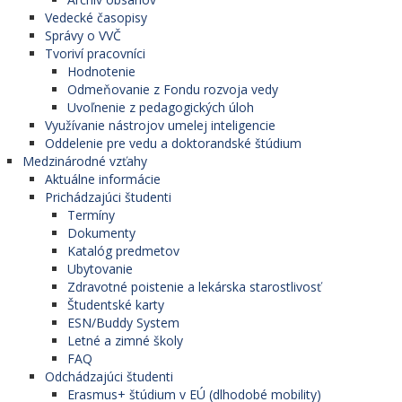
Vedecké časopisy
Správy o VVČ
Tvoriví pracovníci
Hodnotenie
Odmeňovanie z Fondu rozvoja vedy
Uvoľnenie z pedagogických úloh
Využívanie nástrojov umelej inteligencie
Oddelenie pre vedu a doktorandské štúdium
Medzinárodné vzťahy
Aktuálne informácie
Prichádzajúci študenti
Termíny
Dokumenty
Katalóg predmetov
Ubytovanie
Zdravotné poistenie a lekárska starostlivosť
Študentské karty
ESN/Buddy System
Letné a zimné školy
FAQ
Odchádzajúci študenti
Erasmus+ štúdium v EÚ (dlhodobé mobility)