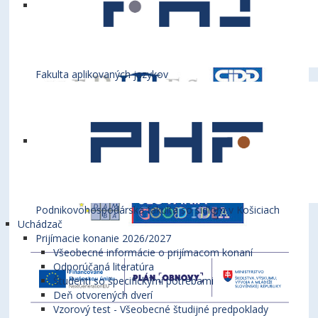
Fakulta aplikovaných jazykov
Podnikovohospodárska fakulta so sídlom v Košiciach
Uchádzač
Prijímacie konanie 2026/2027
Všeobecné informácie o prijímacom konaní
Odporúčaná literatúra
Študenti so špecifickými potrebami
Deň otvorených dverí
Vzorový test - Všeobecné študijné predpoklady