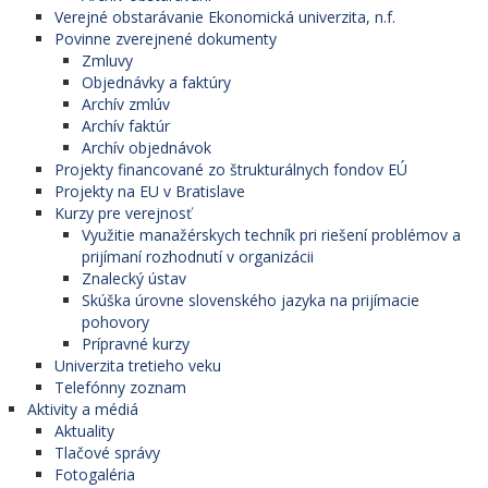
Verejné obstarávanie Ekonomická univerzita, n.f.
Povinne zverejnené dokumenty
Zmluvy
Objednávky a faktúry
Archív zmlúv
Archív faktúr
Archív objednávok
Projekty financované zo štrukturálnych fondov EÚ
Projekty na EU v Bratislave
Kurzy pre verejnosť
Využitie manažérskych techník pri riešení problémov a
prijímaní rozhodnutí v organizácii
Znalecký ústav
Skúška úrovne slovenského jazyka na prijímacie
pohovory
Prípravné kurzy
Univerzita tretieho veku
Telefónny zoznam
Aktivity a médiá
Aktuality
Tlačové správy
Fotogaléria