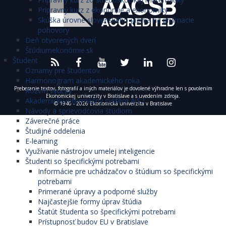
Prípravný kurz z ekonómie a ekonomiky
Skúška úrovne slovenského jazyka na prijímacie
pohovory
Deň otvorených dverí
Štúdiumekonómie.sk
Študent
Oznamy pre študentov
Harmonogram akademického roka
Preberanie textov, fotografií a iných materiálov je dovolené výhradne len s povolením
Rozvrh výučby
Ekonomickej univerzity v Bratislave a s uvedením zdroja.
Akademický informačný systém AiS2
© 1940 - 2026 Ekonomická univerzita v Bratislave
Návody a sprievodcovia štúdiom
Záverečné práce
Študijné oddelenia
E-learning
Využívanie nástrojov umelej inteligencie
Študenti so špecifickými potrebami
Informácie pre uchádzačov o štúdium so špecifickými
potrebami
Primerané úpravy a podporné služby
Najčastejšie formy úprav štúdia
Štatút študenta so špecifickými potrebami
Prístupnosť budov EU v Bratislave