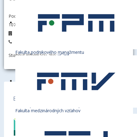
Podnikovohospodárska fakulta so sídlom v Košiciach
107005 - Katedra obchodného podnikania
T11/14
+421 55 722 3253
Fakulta podnikového manažmentu
Stiahnuť informáciu ako:
vCard
Ekonomická univerzita v Bratislave je členom
týchto medzinárodných inštitúcií
Fakulta medzinárodných vzťahov