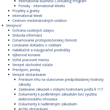
International Business Consulting Program
Ponuky - International Weeks
Projekty a granty
International Week
Centrum medzinárodných vzťahov
Verejnosť
Ochrana osobných údajov
Sloboda informácií
Oznamovanie protispoločenskej činnosti
Uznávanie dokladov o vzdelaní
Habilitačné a inauguračné prednášky
Výberové konanie
Voľné pracovné miesta
Verejné obchodné súťaže
Prenájom, predaj
Verejné obstarávanie
Prieskum trhu na stanovenie predpokladanej hodnoty
zákazky
Zadávanie zákaziek s nízkymi hodnotami podľa § 117
Dokumenty k podlimitným zákazkám bez využitia
elektronického trhoviska
Dokumenty k nadlimitným zákazkám
Archív obstarávaní