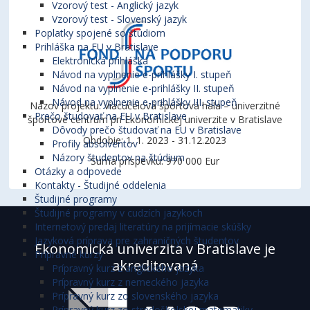
Vzorový test - Anglický jazyk
Vzorový test - Slovenský jazyk
Poplatky spojené so štúdiom
Prihláška na EU v Bratislave
Elektronická prihláška
Návod na vyplnenie e-prihlášky I. stupeň
Návod na vyplnenie e-prihlášky II. stupeň
Návod na vyplnenie e-prihlášky III. stupeň
Názov projektu: Viacúčelová športová hala – univerzitné
Prečo študovať na EU v Bratislave
športové centrum pri Ekonomickej univerzite v Bratislave
Dôvody prečo študovať na EU v Bratislave
Obdobie: 1. 1. 2023 - 31.12.2023
Profily absolventov
Názory študentov na štúdium
Suma príspevku: 970 000 Eur
Otázky a odpovede
Kontakty - Študijné oddelenia
Študijné programy
Študijné programy v cudzích jazykoch
Internetový predaj literatúry na prijímacie skúšky
Jazyková príprava pre zahraničných študentov
Ekonomická univerzita v Bratislave je
Prípravné kurzy
akreditovaná
Prípravný kurz z anglického jazyka
Prípravný kurz z nemeckého jazyka
Prípravný kurz zo slovenského jazyka
Prípravný kurz zo stredoškolskej matematiky