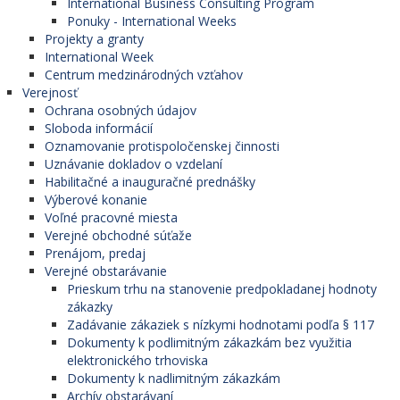
International Business Consulting Program
Ponuky - International Weeks
Projekty a granty
International Week
Centrum medzinárodných vzťahov
Verejnosť
Ochrana osobných údajov
Sloboda informácií
Oznamovanie protispoločenskej činnosti
Uznávanie dokladov o vzdelaní
Habilitačné a inauguračné prednášky
Výberové konanie
Voľné pracovné miesta
Verejné obchodné súťaže
Prenájom, predaj
Verejné obstarávanie
Prieskum trhu na stanovenie predpokladanej hodnoty
zákazky
Zadávanie zákaziek s nízkymi hodnotami podľa § 117
Dokumenty k podlimitným zákazkám bez využitia
elektronického trhoviska
Dokumenty k nadlimitným zákazkám
Archív obstarávaní