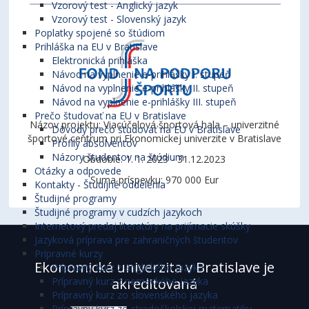
Vzorový test - Anglický jazyk
Vzorový test - Slovenský jazyk
Poplatky spojené so štúdiom
Prihláška na EU v Bratislave
Elektronická prihláška
Návod na vyplnenie e-prihlášky I. stupeň
Návod na vyplnenie e-prihlášky II. stupeň
Návod na vyplnenie e-prihlášky III. stupeň
Prečo študovať na EU v Bratislave
Názov projektu: Viacúčelová športová hala – univerzitné
Dôvody prečo študovať na EU v Bratislave
športové centrum pri Ekonomickej univerzite v Bratislave
Profily absolventov
Názory študentov na štúdium
Obdobie: 1. 1. 2023 - 31.12.2023
Otázky a odpovede
Suma príspevku: 970 000 Eur
Kontakty - Študijné oddelenia
Študijné programy
Študijné programy v cudzích jazykoch
Internetový predaj literatúry na prijímacie skúšky
Jazyková príprava pre zahraničných študentov
Prípravné kurzy
Ekonomická univerzita v Bratislave je
Prípravný kurz z anglického jazyka
Prípravný kurz z nemeckého jazyka
akreditovaná
Prípravný kurz zo slovenského jazyka
Prípravný kurz zo stredoškolskej matematiky