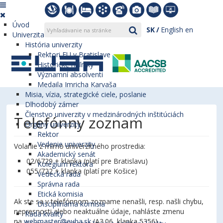
Úvod
SK
English
en
Univerzita
História univerzity
Rektori EU v Bratislave
Historické míľniky
Významní absolventi
Medaila Imricha Karvaša
Misia, vízia, strategické ciele, poslanie
Dlhodobý zámer
Členstvo univerzity v medzinárodných inštitúciách
Telefónny zoznam
Orgány univerzity
Rektor
Vedenie univerzity
Volanie z mimo univerzitného prostredia:
Akademický senát
02/6729 + klapka (platí pre Bratislavu)
Kolégium rektora
055/722 + klapka (platí pre Košice)
Vedecká rada
Správna rada
Etická komisia
Ak ste sa v telefónnom zozname nenašli, resp. našli chybu,
Disciplinárna komisia
nepresnosti alebo neaktuálne údaje, nahláste zmenu
Rada kvality
na
webmaster@euba.sk
(A3.06, klapka 5356).