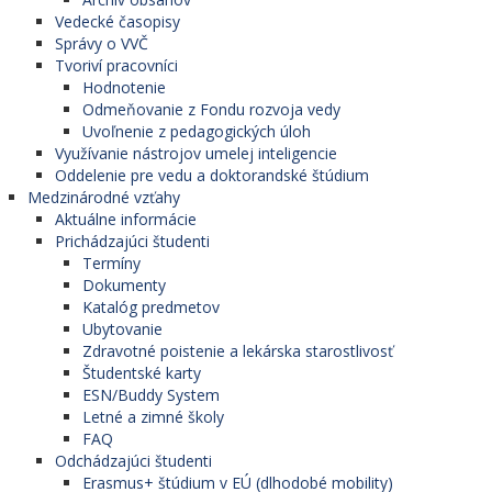
Vedecké časopisy
Správy o VVČ
Tvoriví pracovníci
Hodnotenie
Odmeňovanie z Fondu rozvoja vedy
Uvoľnenie z pedagogických úloh
Využívanie nástrojov umelej inteligencie
Oddelenie pre vedu a doktorandské štúdium
Medzinárodné vzťahy
Aktuálne informácie
Prichádzajúci študenti
Termíny
Dokumenty
Katalóg predmetov
Ubytovanie
Zdravotné poistenie a lekárska starostlivosť
Študentské karty
ESN/Buddy System
Letné a zimné školy
FAQ
Odchádzajúci študenti
Erasmus+ štúdium v EÚ (dlhodobé mobility)