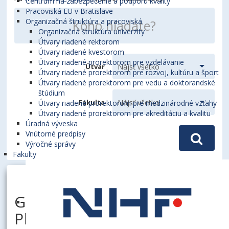
Centrum na zabezpečenie a podporu kvality
Pracoviská EU v Bratislave
Organizačná štruktúra a pracoviská
Organizačná štruktúra univerzity
Útvary riadené rektorom
Útvary riadené kvestorom
Útvary riadené prorektorom pre vzdelávanie
Útvar
Útvary riadené prorektorom pre rozvoj, kultúru a šport
Útvary riadené prorektorom pre vedu a doktorandské
štúdium
Fakulta
Útvary riadené prorektorom pre medzinárodné vzťahy
Útvary riadené prorektorom pre akreditáciu a kvalitu
Úradná výveska
Vnútorné predpisy
Výročné správy
Fakulty
GRINAJ, Michaela, Mgr.,
PhD.