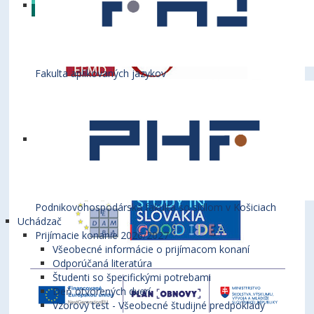
Fakulta aplikovaných jazykov
Podnikovohospodárska fakulta so sídlom v Košiciach
Uchádzač
Prijímacie konanie 2026/2027
Všeobecné informácie o prijímacom konaní
Odporúčaná literatúra
Študenti so špecifickými potrebami
Deň otvorených dverí
Vzorový test - Všeobecné študijné predpoklady