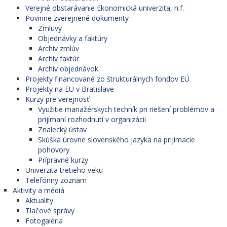
Verejné obstarávanie Ekonomická univerzita, n.f.
Povinne zverejnené dokumenty
Zmluvy
Objednávky a faktúry
Archív zmlúv
Archív faktúr
Archív objednávok
Projekty financované zo štrukturálnych fondov EÚ
Projekty na EU v Bratislave
Kurzy pre verejnosť
Využitie manažérskych techník pri riešení problémov a
prijímaní rozhodnutí v organizácii
Znalecký ústav
Skúška úrovne slovenského jazyka na prijímacie
pohovory
Prípravné kurzy
Univerzita tretieho veku
Telefónny zoznam
Aktivity a médiá
Aktuality
Tlačové správy
Fotogaléria