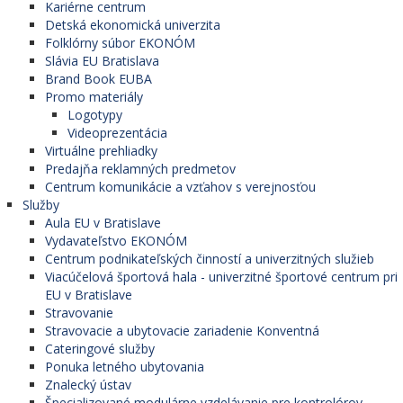
Kariérne centrum
Detská ekonomická univerzita
Folklórny súbor EKONÓM
Slávia EU Bratislava
Brand Book EUBA
Promo materiály
Logotypy
Videoprezentácia
Virtuálne prehliadky
Predajňa reklamných predmetov
Centrum komunikácie a vzťahov s verejnosťou
Služby
Aula EU v Bratislave
Vydavateľstvo EKONÓM
Centrum podnikateľských činností a univerzitných služieb
Viacúčelová športová hala - univerzitné športové centrum pri
EU v Bratislave
Stravovanie
Stravovacie a ubytovacie zariadenie Konventná
Cateringové služby
Ponuka letného ubytovania
Znalecký ústav
Špecializované modulárne vzdelávanie pre kontrolórov