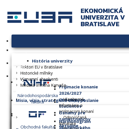
EKONOMICKÁ
UNIVERZITA V
BRATISLAVE
Univerzita
História univerzity
Fakulty
Rektori EU v Bratislave
Historické míľniky
Významní absolventi
Medaila Imricha Karvaša
Prijímacie konanie
2026/2027
Národohospodárska
Všeobecné
Oznamy pre
Misia, vízia, strategické ciele, poslanie
fakulta
informácie o
študentov
prijímacom konaní
Oznamy pre
Dlhodobý zámer
Odporúčaná
zamestnancov
Harmonogram
literatúra
Aktuálne
Obchodná fakulta
akademického