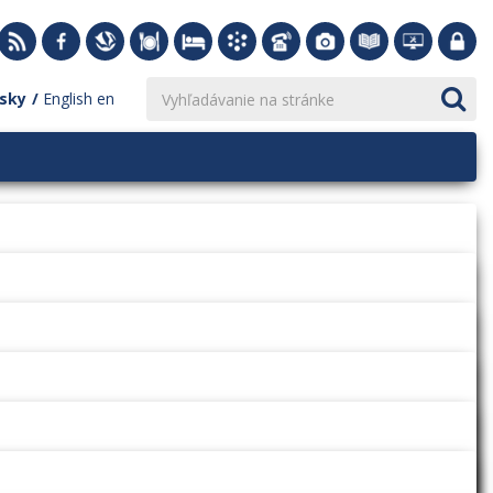
sky
English
en