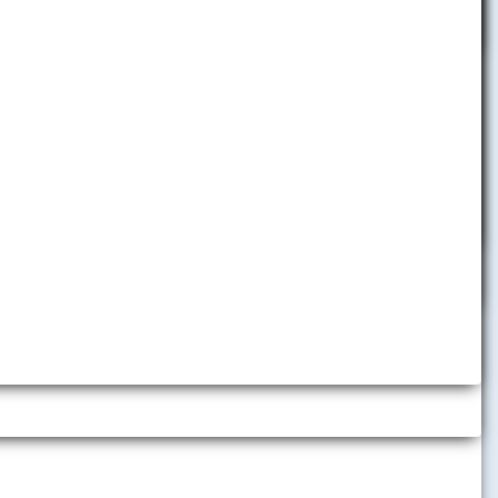
pobyty
Telefónny zoznam
Informácie pre zamestnancov
Helpdesk
Využívanie nástrojov umelej
inteligencie
h inštitúcií