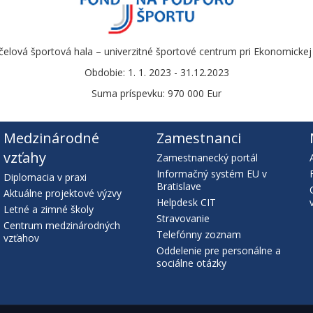
čelová športová hala – univerzitné športové centrum pri Ekonomickej u
Obdobie: 1. 1. 2023 - 31.12.2023
Suma príspevku: 970 000 Eur
Medzinárodné
Zamestnanci
vzťahy
Zamestnanecký portál
Informačný systém EU v
Diplomacia v praxi
Bratislave
Aktuálne projektové výzvy
Helpdesk CIT
Letné a zimné školy
Stravovanie
Centrum medzinárodných
Telefónny zoznam
vzťahov
Oddelenie pre personálne a
sociálne otázky