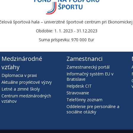
čelová športová hala – univerzitné športové centrum pri Ekonomickej u
Obdobie: 1. 1. 2023 - 31.12.2023
Suma príspevku: 970 000 Eur
Medzinárodné
Zamestnanci
vzťahy
Zamestnanecký portál
Informačný systém EU v
Diplomacia v praxi
Bratislave
Aktuálne projektové výzvy
Helpdesk CIT
Letné a zimné školy
Stravovanie
Centrum medzinárodných
Telefónny zoznam
vzťahov
Oddelenie pre personálne a
sociálne otázky