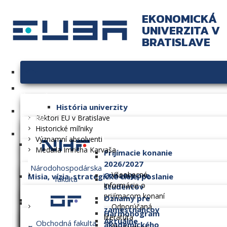
EKONOMICKÁ
UNIVERZITA V
BRATISLAVE
Univerzita
História univerzity
Fakulty
Rektori EU v Bratislave
Historické míľniky
Významní absolventi
Medaila Imricha Karvaša
Prijímacie konanie
2026/2027
Národohospodárska
Všeobecné
Oznamy pre
Misia, vízia, strategické ciele, poslanie
fakulta
informácie o
študentov
prijímacom konaní
Oznamy pre
Dlhodobý zámer
Odporúčaná
zamestnancov
Harmonogram
literatúra
Aktuálne
Obchodná fakulta
akademického