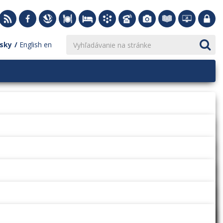
sky
English
en