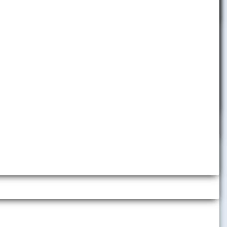
pobyty
Telefónny zoznam
Informácie pre zamestnancov
Helpdesk
Využívanie nástrojov umelej
inteligencie
h inštitúcií