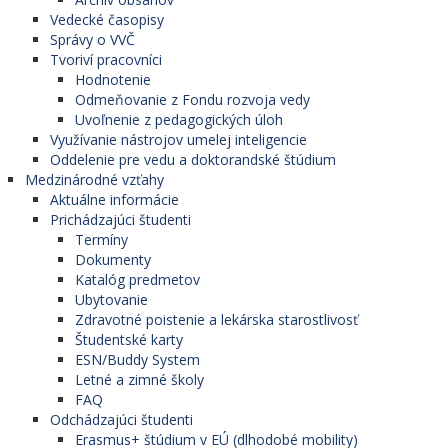
Vedecké časopisy
Správy o VVČ
Tvoriví pracovníci
Hodnotenie
Odmeňovanie z Fondu rozvoja vedy
Uvoľnenie z pedagogických úloh
Využívanie nástrojov umelej inteligencie
Oddelenie pre vedu a doktorandské štúdium
Medzinárodné vzťahy
Aktuálne informácie
Prichádzajúci študenti
Termíny
Dokumenty
Katalóg predmetov
Ubytovanie
Zdravotné poistenie a lekárska starostlivosť
Študentské karty
ESN/Buddy System
Letné a zimné školy
FAQ
Odchádzajúci študenti
Erasmus+ štúdium v EÚ (dlhodobé mobility)