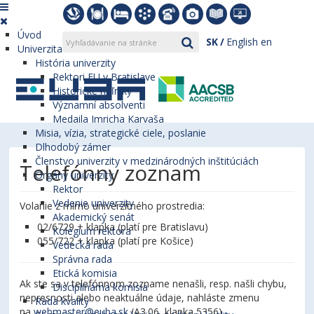
Úvod
SK
English
en
Univerzita
História univerzity
Rektori EU v Bratislave
Historické míľniky
Významní absolventi
Medaila Imricha Karvaša
Misia, vízia, strategické ciele, poslanie
Dlhodobý zámer
Členstvo univerzity v medzinárodných inštitúciách
Telefónny zoznam
Orgány univerzity
Rektor
Vedenie univerzity
Volanie z mimo univerzitného prostredia:
Akademický senát
02/6729 + klapka (platí pre Bratislavu)
Kolégium rektora
055/722 + klapka (platí pre Košice)
Vedecká rada
Správna rada
Etická komisia
Ak ste sa v telefónnom zozname nenašli, resp. našli chybu,
Disciplinárna komisia
nepresnosti alebo neaktuálne údaje, nahláste zmenu
Rada kvality
na
webmaster@euba.sk
(A3.06, klapka 5356).