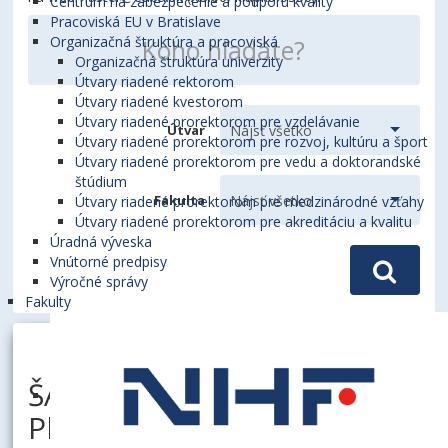
Centrum na zabezpečenie a podporu kvality
Pracoviská EU v Bratislave
Organizačná štruktúra a pracoviská
Organizačná štruktúra univerzity
Útvary riadené rektorom
Útvary riadené kvestorom
Útvary riadené prorektorom pre vzdelávanie
Útvar
Útvary riadené prorektorom pre rozvoj, kultúru a šport
Útvary riadené prorektorom pre vedu a doktorandské
štúdium
Fakulta
Útvary riadené prorektorom pre medzinárodné vzťahy
Útvary riadené prorektorom pre akreditáciu a kvalitu
Úradná výveska
Vnútorné predpisy
Výročné správy
Fakulty
ŠARLINA, Alexander, Ing.,
PhD.