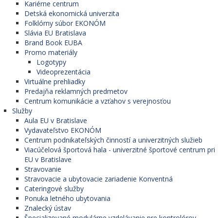
Kariérne centrum
Detská ekonomická univerzita
Folklórny súbor EKONÓM
Slávia EU Bratislava
Brand Book EUBA
Promo materiály
Logotypy
Videoprezentácia
Virtuálne prehliadky
Predajňa reklamných predmetov
Centrum komunikácie a vzťahov s verejnosťou
Služby
Aula EU v Bratislave
Vydavateľstvo EKONÓM
Centrum podnikateľských činností a univerzitných služieb
Viacúčelová športová hala - univerzitné športové centrum pri
EU v Bratislave
Stravovanie
Stravovacie a ubytovacie zariadenie Konventná
Cateringové služby
Ponuka letného ubytovania
Znalecký ústav
Špecializované modulárne vzdelávanie pre kontrolórov