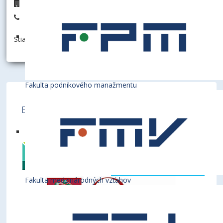
D6.36
+421 2 6729 5636
Stiahnuť informáciu ako:
vCard
Fakulta podnikového manažmentu
Ekonomická univerzita v Bratislave je členom
týchto medzinárodných inštitúcií
Fakulta medzinárodných vzťahov