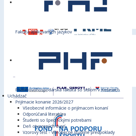
Fakulta aplikovaných jazykov
Podnikovohospodárska fakulta so sídlom v Košiciach
Uchádzač
Prijímacie konanie 2026/2027
Všeobecné informácie o prijímacom konaní
Odporúčaná literatúra
Študenti so špecifickými potrebami
Deň otvorených dverí
Vzorový test - Všeobecné študijné predpoklady