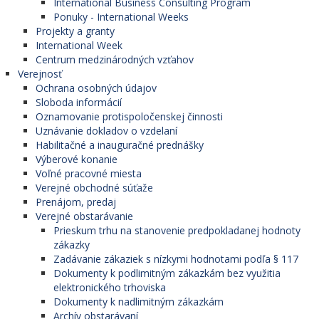
International Business Consulting Program
Ponuky - International Weeks
Projekty a granty
International Week
Centrum medzinárodných vzťahov
Verejnosť
Ochrana osobných údajov
Sloboda informácií
Oznamovanie protispoločenskej činnosti
Uznávanie dokladov o vzdelaní
Habilitačné a inauguračné prednášky
Výberové konanie
Voľné pracovné miesta
Verejné obchodné súťaže
Prenájom, predaj
Verejné obstarávanie
Prieskum trhu na stanovenie predpokladanej hodnoty
zákazky
Zadávanie zákaziek s nízkymi hodnotami podľa § 117
Dokumenty k podlimitným zákazkám bez využitia
elektronického trhoviska
Dokumenty k nadlimitným zákazkám
Archív obstarávaní