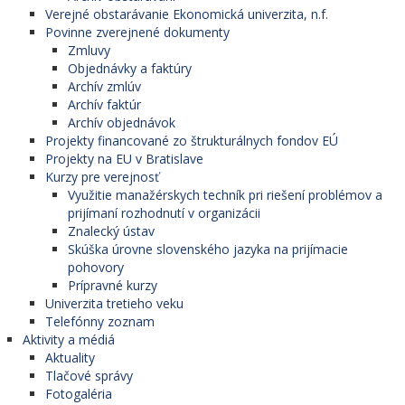
Verejné obstarávanie Ekonomická univerzita, n.f.
Povinne zverejnené dokumenty
Zmluvy
Objednávky a faktúry
Archív zmlúv
Archív faktúr
Archív objednávok
Projekty financované zo štrukturálnych fondov EÚ
Projekty na EU v Bratislave
Kurzy pre verejnosť
Využitie manažérskych techník pri riešení problémov a
prijímaní rozhodnutí v organizácii
Znalecký ústav
Skúška úrovne slovenského jazyka na prijímacie
pohovory
Prípravné kurzy
Univerzita tretieho veku
Telefónny zoznam
Aktivity a médiá
Aktuality
Tlačové správy
Fotogaléria