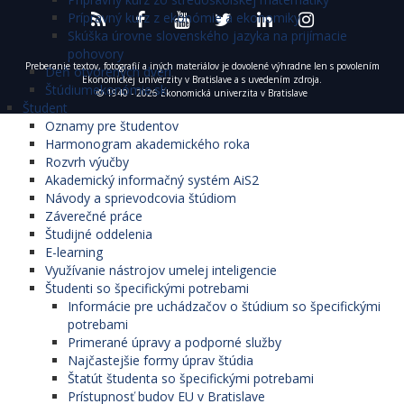
Prípravný kurz z ekonómie a ekonomiky
Skúška úrovne slovenského jazyka na prijímacie
pohovory
Preberanie textov, fotografií a iných materiálov je dovolené výhradne len s povolením
Deň otvorených dverí
Ekonomickej univerzity v Bratislave a s uvedením zdroja.
Štúdiumekonómie.sk
© 1940 - 2026 Ekonomická univerzita v Bratislave
Študent
Oznamy pre študentov
Harmonogram akademického roka
Rozvrh výučby
Akademický informačný systém AiS2
Návody a sprievodcovia štúdiom
Záverečné práce
Študijné oddelenia
E-learning
Využívanie nástrojov umelej inteligencie
Študenti so špecifickými potrebami
Informácie pre uchádzačov o štúdium so špecifickými
potrebami
Primerané úpravy a podporné služby
Najčastejšie formy úprav štúdia
Štatút študenta so špecifickými potrebami
Prístupnosť budov EU v Bratislave