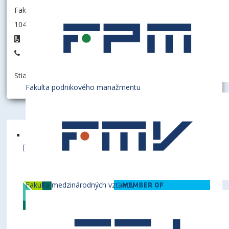
Fakulta podnikového manažmentu
104006 - Katedra informačného manažmentu
D6.22
+421 2 6729 5622
Stiahnuť informáciu ako:
vCard
Fakulta podnikového manažmentu
Ekonomická univerzita v Bratislave je členom
týchto medzinárodných inštitúcií
Fakulta medzinárodných vzťahov