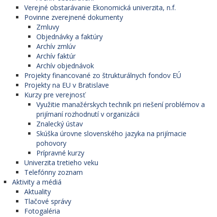
Verejné obstarávanie Ekonomická univerzita, n.f.
Povinne zverejnené dokumenty
Zmluvy
Objednávky a faktúry
Archív zmlúv
Archív faktúr
Archív objednávok
Projekty financované zo štrukturálnych fondov EÚ
Projekty na EU v Bratislave
Kurzy pre verejnosť
Využitie manažérskych techník pri riešení problémov a
prijímaní rozhodnutí v organizácii
Znalecký ústav
Skúška úrovne slovenského jazyka na prijímacie
pohovory
Prípravné kurzy
Univerzita tretieho veku
Telefónny zoznam
Aktivity a médiá
Aktuality
Tlačové správy
Fotogaléria