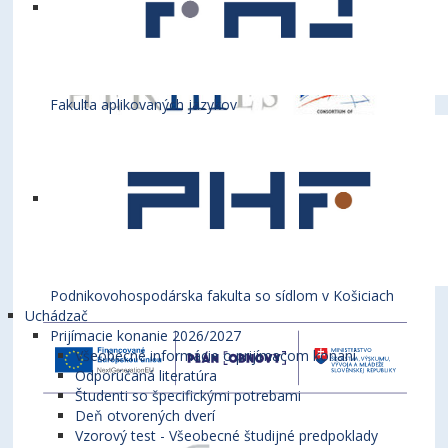
Fakulta aplikovaných jazykov
Podnikovohospodárska fakulta so sídlom v Košiciach
Uchádzač
Prijímacie konanie 2026/2027
Všeobecné informácie o prijímacom konaní
Odporúčaná literatúra
Študenti so špecifickými potrebami
Deň otvorených dverí
Vzorový test - Všeobecné študijné predpoklady