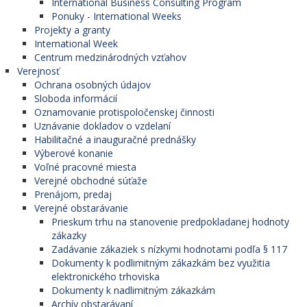
International Business Consulting Program
Ponuky - International Weeks
Projekty a granty
International Week
Centrum medzinárodných vzťahov
Verejnosť
Ochrana osobných údajov
Sloboda informácií
Oznamovanie protispoločenskej činnosti
Uznávanie dokladov o vzdelaní
Habilitačné a inauguračné prednášky
Výberové konanie
Voľné pracovné miesta
Verejné obchodné súťaže
Prenájom, predaj
Verejné obstarávanie
Prieskum trhu na stanovenie predpokladanej hodnoty
zákazky
Zadávanie zákaziek s nízkymi hodnotami podľa § 117
Dokumenty k podlimitným zákazkám bez využitia
elektronického trhoviska
Dokumenty k nadlimitným zákazkám
Archív obstarávaní