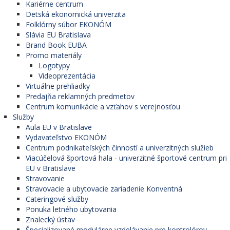
Kariérne centrum
Detská ekonomická univerzita
Folklórny súbor EKONÓM
Slávia EU Bratislava
Brand Book EUBA
Promo materiály
Logotypy
Videoprezentácia
Virtuálne prehliadky
Predajňa reklamných predmetov
Centrum komunikácie a vzťahov s verejnosťou
Služby
Aula EU v Bratislave
Vydavateľstvo EKONÓM
Centrum podnikateľských činností a univerzitných služieb
Viacúčelová športová hala - univerzitné športové centrum pri
EU v Bratislave
Stravovanie
Stravovacie a ubytovacie zariadenie Konventná
Cateringové služby
Ponuka letného ubytovania
Znalecký ústav
Špecializované modulárne vzdelávanie pre kontrolórov