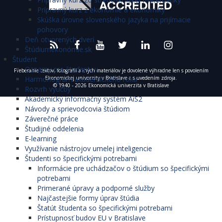
Prípravný kurz z ekonómie a ekonomiky
Skúška úrovne slovenského jazyka na prijímacie
pohovory
Deň otvorených dverí
Štúdiumekonómie.sk
Študent
Oznamy pre študentov
Preberanie textov, fotografií a iných materiálov je dovolené výhradne len s povolením
Harmonogram akademického roka
Ekonomickej univerzity v Bratislave a s uvedením zdroja.
© 1940 - 2026 Ekonomická univerzita v Bratislave
Rozvrh výučby
Akademický informačný systém AiS2
Návody a sprievodcovia štúdiom
Záverečné práce
Študijné oddelenia
E-learning
Využívanie nástrojov umelej inteligencie
Študenti so špecifickými potrebami
Informácie pre uchádzačov o štúdium so špecifickými
potrebami
Primerané úpravy a podporné služby
Najčastejšie formy úprav štúdia
Štatút študenta so špecifickými potrebami
Prístupnosť budov EU v Bratislave