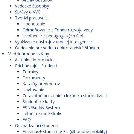
Vedecké časopisy
Správy o VVČ
Tvoriví pracovníci
Hodnotenie
Odmeňovanie z Fondu rozvoja vedy
Uvoľnenie z pedagogických úloh
Využívanie nástrojov umelej inteligencie
Oddelenie pre vedu a doktorandské štúdium
Medzinárodné vzťahy
Aktuálne informácie
Prichádzajúci študenti
Termíny
Dokumenty
Katalóg predmetov
Ubytovanie
Zdravotné poistenie a lekárska starostlivosť
Študentské karty
ESN/Buddy System
Letné a zimné školy
FAQ
Odchádzajúci študenti
Erasmus+ štúdium v EÚ (dlhodobé mobility)