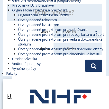
Centrum na zabezpečenie a podporu kvality
Pracoviská EU v Bratislave
Organizačná štruktúra a pracoviská
Organizačná štruktúra univerzity
Útvary riadené rektorom
Útvary riadené kvestorom
Útvary riadené prorektorom pre vzdelávanie
Útvar
Útvary riadené prorektorom pre rozvoj, kultúru a šport
Útvary riadené prorektorom pre vedu a doktorandské
štúdium
Fakulta
Útvary riadené prorektorom pre medzinárodné vzťahy
Útvary riadené prorektorom pre akreditáciu a kvalitu
Úradná výveska
Vnútorné predpisy
Výročné správy
Fakulty
BAZIUK, Andriana, Ing.