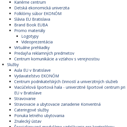
Kariérne centrum
Detská ekonomická univerzita
Folklórny súbor EKONÓM
Slávia EU Bratislava
Brand Book EUBA
Promo materiály
Logotypy
Videoprezentácia
Virtuálne prehliadky
Predajňa reklamných predmetov
Centrum komunikácie a vzťahov s verejnosťou
Služby
Aula EU v Bratislave
Vydavateľstvo EKONÓM
Centrum podnikateľských činností a univerzitných služieb
Viacúčelová športová hala - univerzitné športové centrum pri
EU v Bratislave
Stravovanie
Stravovacie a ubytovacie zariadenie Konventná
Cateringové služby
Ponuka letného ubytovania
Znalecký ústav
Špecializované modulárne vzdelávanie pre kontrolórov