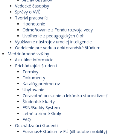
Vedecké časopisy
Správy o VVČ
Tvoriví pracovníci
Hodnotenie
Odmeňovanie z Fondu rozvoja vedy
Uvoľnenie z pedagogických úloh
Využívanie nástrojov umelej inteligencie
Oddelenie pre vedu a doktorandské štúdium
Medzinárodné vzťahy
Aktuálne informácie
Prichádzajúci študenti
Termíny
Dokumenty
Katalóg predmetov
Ubytovanie
Zdravotné poistenie a lekárska starostlivosť
Študentské karty
ESN/Buddy System
Letné a zimné školy
FAQ
Odchádzajúci študenti
Erasmus+ štúdium v EÚ (dlhodobé mobility)