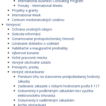
International Business Consulting Program
Ponuky - International Weeks
Projekty a granty
International Week
Centrum medzinárodných vzťahov
Verejnosť
Ochrana osobných údajov
Sloboda informácií
Oznamovanie protispoločenskej činnosti
Uznávanie dokladov o vzdelaní
Habilitačné a inauguračné prednášky
Výberové konanie
Voľné pracovné miesta
Verejné obchodné súťaže
Prenájom, predaj
Verejné obstarávanie
Prieskum trhu na stanovenie predpokladanej hodnoty
zákazky
Zadávanie zákaziek s nízkymi hodnotami podľa § 117
Dokumenty k podlimitným zákazkám bez využitia
elektronického trhoviska
Dokumenty k nadlimitným zákazkám
Archív obstarávaní