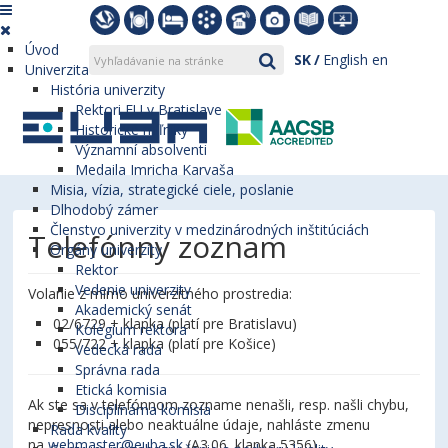
Úvod
SK
English
en
Univerzita
História univerzity
Rektori EU v Bratislave
Historické míľniky
Významní absolventi
Medaila Imricha Karvaša
Misia, vízia, strategické ciele, poslanie
Dlhodobý zámer
Členstvo univerzity v medzinárodných inštitúciách
Telefónny zoznam
Orgány univerzity
Rektor
Vedenie univerzity
Volanie z mimo univerzitného prostredia:
Akademický senát
02/6729 + klapka (platí pre Bratislavu)
Kolégium rektora
055/722 + klapka (platí pre Košice)
Vedecká rada
Správna rada
Etická komisia
Ak ste sa v telefónnom zozname nenašli, resp. našli chybu,
Disciplinárna komisia
nepresnosti alebo neaktuálne údaje, nahláste zmenu
Rada kvality
na
webmaster@euba.sk
(A3.06, klapka 5356).