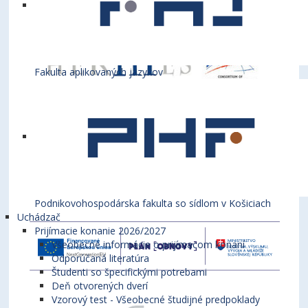
Fakulta aplikovaných jazykov
Podnikovohospodárska fakulta so sídlom v Košiciach
Uchádzač
Prijímacie konanie 2026/2027
Všeobecné informácie o prijímacom konaní
Odporúčaná literatúra
Študenti so špecifickými potrebami
Deň otvorených dverí
Vzorový test - Všeobecné študijné predpoklady