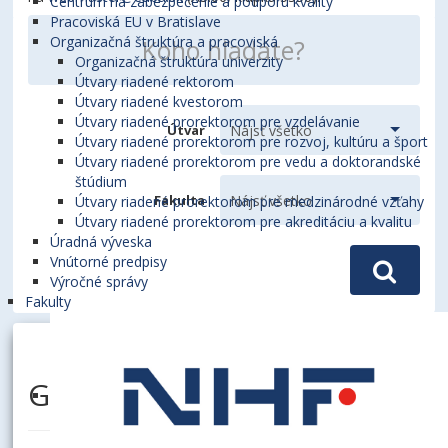
Centrum na zabezpečenie a podporu kvality
Pracoviská EU v Bratislave
Organizačná štruktúra a pracoviská
Organizačná štruktúra univerzity
Útvary riadené rektorom
Útvary riadené kvestorom
Útvary riadené prorektorom pre vzdelávanie
Útvar
Útvary riadené prorektorom pre rozvoj, kultúru a šport
Útvary riadené prorektorom pre vedu a doktorandské
štúdium
Fakulta
Útvary riadené prorektorom pre medzinárodné vzťahy
Útvary riadené prorektorom pre akreditáciu a kvalitu
Úradná výveska
Vnútorné predpisy
Výročné správy
Fakulty
GAŠPARÍNOVÁ, Martina