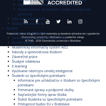
Prípravný kurz z ekonómie a ekonomiky
Skúška úrovne slovenského jazyka na prijímacie
pohovory
Deň otvorených dverí
Štúdiumekonómie.sk
Študent
Oznamy pre študentov
Preberanie textov, fotografií a iných materiálov je dovolené výhradne len s povolením
Harmonogram akademického roka
Ekonomickej univerzity v Bratislave a s uvedením zdroja.
© 1940 - 2026 Ekonomická univerzita v Bratislave
Rozvrh výučby
Akademický informačný systém AiS2
Návody a sprievodcovia štúdiom
Záverečné práce
Študijné oddelenia
E-learning
Využívanie nástrojov umelej inteligencie
Študenti so špecifickými potrebami
Informácie pre uchádzačov o štúdium so špecifickými
potrebami
Primerané úpravy a podporné služby
Najčastejšie formy úprav štúdia
Štatút študenta so špecifickými potrebami
Prístupnosť budov EU v Bratislave