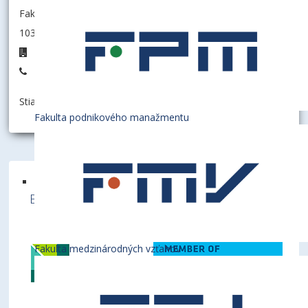
Fakulta hospodárskej informatiky
103006 - Katedra matematiky a aktuárstva
D8.40
+421 2 6729 5840
Stiahnuť informáciu ako:
vCard
Fakulta podnikového manažmentu
Ekonomická univerzita v Bratislave je členom
týchto medzinárodných inštitúcií
Fakulta medzinárodných vzťahov