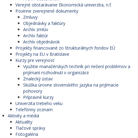
Verejné obstarávanie Ekonomická univerzita, n.f.
Povinne zverejnené dokumenty
Zmluvy
Objednávky a faktúry
Archív zmlúv
Archív faktúr
Archív objednávok
Projekty financované zo štrukturálnych fondov EÚ
Projekty na EU v Bratislave
Kurzy pre verejnosť
Využitie manažérskych techník pri riešení problémov a
prijímaní rozhodnutí v organizácii
Znalecký ústav
Skúška úrovne slovenského jazyka na prijímacie
pohovory
Prípravné kurzy
Univerzita tretieho veku
Telefónny zoznam
Aktivity a médiá
Aktuality
Tlačové správy
Fotogaléria