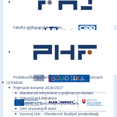
Fakulta aplikovaných jazykov
Podnikovohospodárska fakulta so sídlom v Košiciach
Uchádzač
Prijímacie konanie 2026/2027
Všeobecné informácie o prijímacom konaní
Odporúčaná literatúra
Študenti so špecifickými potrebami
Deň otvorených dverí
Vzorový test - Všeobecné študijné predpoklady