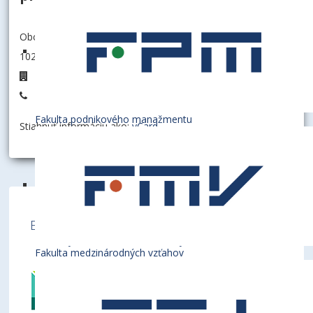
Obchodná fakulta
102004 - Katedra cestovného ruchu
3A.05
+421 2 6729 1305
Fakulta podnikového manažmentu
Stiahnuť informáciu ako:
vCard
Ekonomická univerzita v Bratislave je členom
týchto medzinárodných inštitúcií
Fakulta medzinárodných vzťahov