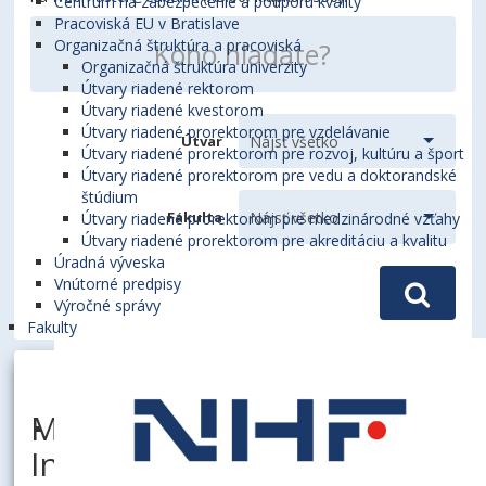
Centrum na zabezpečenie a podporu kvality
Pracoviská EU v Bratislave
Organizačná štruktúra a pracoviská
Organizačná štruktúra univerzity
Útvary riadené rektorom
Útvary riadené kvestorom
Útvary riadené prorektorom pre vzdelávanie
Útvar
Útvary riadené prorektorom pre rozvoj, kultúru a šport
Útvary riadené prorektorom pre vedu a doktorandské
štúdium
Fakulta
Útvary riadené prorektorom pre medzinárodné vzťahy
Útvary riadené prorektorom pre akreditáciu a kvalitu
Úradná výveska
Vnútorné predpisy
Výročné správy
Fakulty
MICHÁLKOVÁ, Anna, prof.
Ing., PhD.