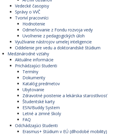
Vedecké časopisy
Správy o VVČ
Tvoriví pracovníci
Hodnotenie
Odmeňovanie z Fondu rozvoja vedy
Uvoľnenie z pedagogických úloh
Využívanie nástrojov umelej inteligencie
Oddelenie pre vedu a doktorandské štúdium
Medzinárodné vzťahy
Aktuálne informácie
Prichádzajúci študenti
Termíny
Dokumenty
Katalóg predmetov
Ubytovanie
Zdravotné poistenie a lekárska starostlivosť
Študentské karty
ESN/Buddy System
Letné a zimné školy
FAQ
Odchádzajúci študenti
Erasmus+ štúdium v EÚ (dlhodobé mobility)