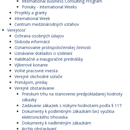
International Business Consulting Program
Ponuky - International Weeks
Projekty a granty
International Week
Centrum medzinárodných vzťahov
Verejnosť
Ochrana osobných údajov
Sloboda informácií
Oznamovanie protispoločenskej činnosti
Uznávanie dokladov o vzdelaní
Habilitačné a inauguračné prednášky
Výberové konanie
Voľné pracovné miesta
Verejné obchodné súťaže
Prenájom, predaj
Verejné obstarávanie
Prieskum trhu na stanovenie predpokladanej hodnoty
zákazky
Zadávanie zákaziek s nízkymi hodnotami podľa § 117
Dokumenty k podlimitným zákazkám bez využitia
elektronického trhoviska
Dokumenty k nadlimitným zákazkám
Archív obstarávaní