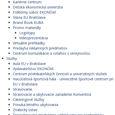
Kariérne centrum
Detská ekonomická univerzita
Folklórny súbor EKONÓM
Slávia EU Bratislava
Brand Book EUBA
Promo materiály
Logotypy
Videoprezentácia
Virtuálne prehliadky
Predajňa reklamných predmetov
Centrum komunikácie a vzťahov s verejnosťou
Služby
Aula EU v Bratislave
Vydavateľstvo EKONÓM
Centrum podnikateľských činností a univerzitných služieb
Viacúčelová športová hala - univerzitné športové centrum pri
EU v Bratislave
Stravovanie
Stravovacie a ubytovacie zariadenie Konventná
Cateringové služby
Ponuka letného ubytovania
Znalecký ústav
Špecializované modulárne vzdelávanie pre kontrolórov