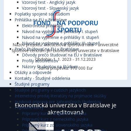
Vzorový test - Anglický jazyk
Vzorový test - Slovenský jazyk
Poplatky spojené so štúdiom
Prihláška na EU v Bratislave
Elektronická prihláška
Návod na vyplnenie e-prihlášky I. stupeň
Návod na vyplnenie e-prihlášky II. stupeň
Návod na vyplnenie e-prihlášky III. stupeň
Názov projektu: Viacúčelová športová hala – univerzitné
Prečo študovať na EU v Bratislave
športové centrum pri Ekonomickej univerzite v Bratislave
Dôvody prečo študovať na EU v Bratislave
Obdobie: 1. 1. 2023 - 31.12.2023
Profily absolventov
Názory študentov na štúdium
Suma príspevku: 970 000 Eur
Otázky a odpovede
Kontakty - Študijné oddelenia
Študijné programy
Študijné programy v cudzích jazykoch
Internetový predaj literatúry na prijímacie skúšky
Jazyková príprava pre zahraničných študentov
Ekonomická univerzita v Bratislave je
Prípravné kurzy
akreditovaná
Prípravný kurz z anglického jazyka
Prípravný kurz z nemeckého jazyka
Prípravný kurz zo slovenského jazyka
Prípravný kurz zo stredoškolskej matematiky