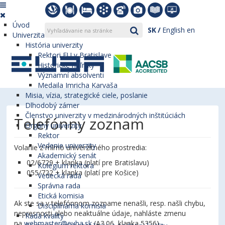
Úvod
SK
English
en
Univerzita
História univerzity
Rektori EU v Bratislave
Historické míľniky
Významní absolventi
Medaila Imricha Karvaša
Misia, vízia, strategické ciele, poslanie
Dlhodobý zámer
Členstvo univerzity v medzinárodných inštitúciách
Telefónny zoznam
Orgány univerzity
Rektor
Vedenie univerzity
Volanie z mimo univerzitného prostredia:
Akademický senát
02/6729 + klapka (platí pre Bratislavu)
Kolégium rektora
055/722 + klapka (platí pre Košice)
Vedecká rada
Správna rada
Etická komisia
Ak ste sa v telefónnom zozname nenašli, resp. našli chybu,
Disciplinárna komisia
nepresnosti alebo neaktuálne údaje, nahláste zmenu
Rada kvality
na
webmaster@euba.sk
(A3.06, klapka 5356).