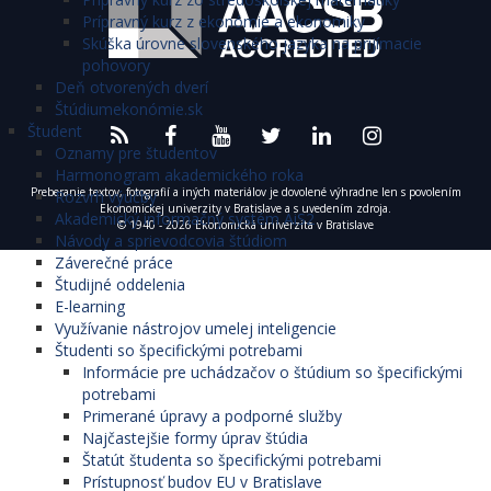
Prípravný kurz z ekonómie a ekonomiky
Skúška úrovne slovenského jazyka na prijímacie
pohovory
Deň otvorených dverí
Štúdiumekonómie.sk
Študent
Oznamy pre študentov
Harmonogram akademického roka
Preberanie textov, fotografií a iných materiálov je dovolené výhradne len s povolením
Rozvrh výučby
Ekonomickej univerzity v Bratislave a s uvedením zdroja.
Akademický informačný systém AiS2
© 1940 - 2026 Ekonomická univerzita v Bratislave
Návody a sprievodcovia štúdiom
Záverečné práce
Študijné oddelenia
E-learning
Využívanie nástrojov umelej inteligencie
Študenti so špecifickými potrebami
Informácie pre uchádzačov o štúdium so špecifickými
potrebami
Primerané úpravy a podporné služby
Najčastejšie formy úprav štúdia
Štatút študenta so špecifickými potrebami
Prístupnosť budov EU v Bratislave