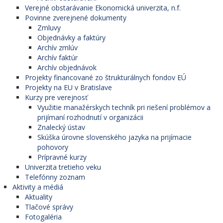
Verejné obstarávanie Ekonomická univerzita, n.f.
Povinne zverejnené dokumenty
Zmluvy
Objednávky a faktúry
Archív zmlúv
Archív faktúr
Archív objednávok
Projekty financované zo štrukturálnych fondov EÚ
Projekty na EU v Bratislave
Kurzy pre verejnosť
Využitie manažérskych techník pri riešení problémov a
prijímaní rozhodnutí v organizácii
Znalecký ústav
Skúška úrovne slovenského jazyka na prijímacie
pohovory
Prípravné kurzy
Univerzita tretieho veku
Telefónny zoznam
Aktivity a médiá
Aktuality
Tlačové správy
Fotogaléria