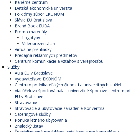
Kariérne centrum
Detská ekonomická univerzita
Folklórny súbor EKONÓM
Slávia EU Bratislava
Brand Book EUBA
Promo materiály
Logotypy
Videoprezentácia
Virtuálne prehliadky
Predajňa reklamných predmetov
Centrum komunikácie a vzťahov s verejnosťou
Služby
Aula EU v Bratislave
Vydavateľstvo EKONÓM
Centrum podnikateľských činností a univerzitných služieb
Viacúčelová športová hala - univerzitné športové centrum pri
EU v Bratislave
Stravovanie
Stravovacie a ubytovacie zariadenie Konventná
Cateringové služby
Ponuka letného ubytovania
Znalecký ústav
Špecializované modulárne vzdelávanie pre kontrolórov