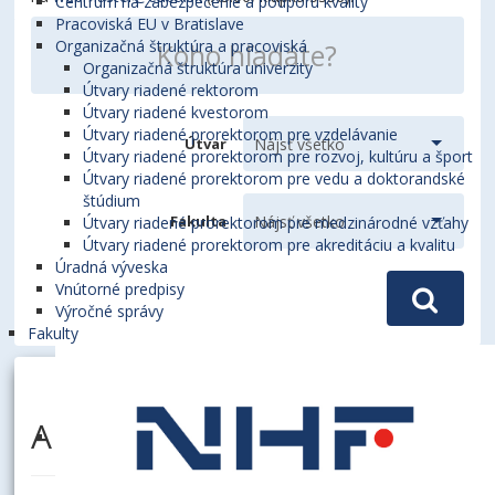
Centrum na zabezpečenie a podporu kvality
Pracoviská EU v Bratislave
Organizačná štruktúra a pracoviská
Organizačná štruktúra univerzity
Útvary riadené rektorom
Útvary riadené kvestorom
Útvary riadené prorektorom pre vzdelávanie
Útvar
Útvary riadené prorektorom pre rozvoj, kultúru a šport
Útvary riadené prorektorom pre vedu a doktorandské
štúdium
Fakulta
Útvary riadené prorektorom pre medzinárodné vzťahy
Útvary riadené prorektorom pre akreditáciu a kvalitu
Úradná výveska
Vnútorné predpisy
Výročné správy
Fakulty
ARTIUKHOV, Artem, PhD.