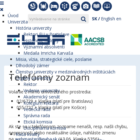
Úvod
SK
English
en
Univerzita
História univerzity
Rektori EU v Bratislave
Historické míľniky
Významní absolventi
Medaila Imricha Karvaša
Misia, vízia, strategické ciele, poslanie
Dlhodobý zámer
Členstvo univerzity v medzinárodných inštitúciách
Telefónny zoznam
Orgány univerzity
Rektor
Vedenie univerzity
Volanie z mimo univerzitného prostredia:
Akademický senát
02/6729 + klapka (platí pre Bratislavu)
Kolégium rektora
055/722 + klapka (platí pre Košice)
Vedecká rada
Správna rada
Etická komisia
Ak ste sa v telefónnom zozname nenašli, resp. našli chybu,
Disciplinárna komisia
nepresnosti alebo neaktuálne údaje, nahláste zmenu
Rada kvality
na
webmaster@euba.sk
(A3.06, klapka 5356).