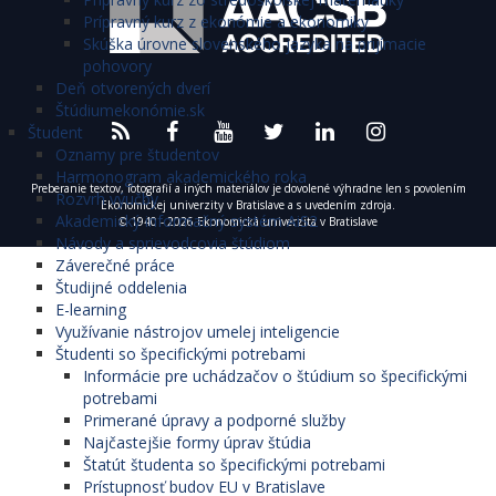
Prípravný kurz z ekonómie a ekonomiky
Skúška úrovne slovenského jazyka na prijímacie
pohovory
Deň otvorených dverí
Štúdiumekonómie.sk
Študent
Oznamy pre študentov
Harmonogram akademického roka
Preberanie textov, fotografií a iných materiálov je dovolené výhradne len s povolením
Rozvrh výučby
Ekonomickej univerzity v Bratislave a s uvedením zdroja.
Akademický informačný systém AiS2
© 1940 - 2026 Ekonomická univerzita v Bratislave
Návody a sprievodcovia štúdiom
Záverečné práce
Študijné oddelenia
E-learning
Využívanie nástrojov umelej inteligencie
Študenti so špecifickými potrebami
Informácie pre uchádzačov o štúdium so špecifickými
potrebami
Primerané úpravy a podporné služby
Najčastejšie formy úprav štúdia
Štatút študenta so špecifickými potrebami
Prístupnosť budov EU v Bratislave