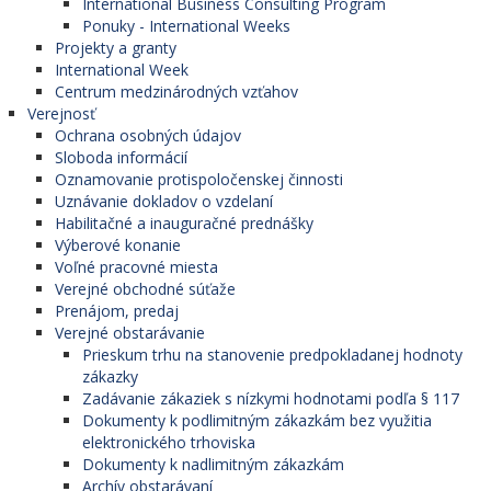
International Business Consulting Program
Ponuky - International Weeks
Projekty a granty
International Week
Centrum medzinárodných vzťahov
Verejnosť
Ochrana osobných údajov
Sloboda informácií
Oznamovanie protispoločenskej činnosti
Uznávanie dokladov o vzdelaní
Habilitačné a inauguračné prednášky
Výberové konanie
Voľné pracovné miesta
Verejné obchodné súťaže
Prenájom, predaj
Verejné obstarávanie
Prieskum trhu na stanovenie predpokladanej hodnoty
zákazky
Zadávanie zákaziek s nízkymi hodnotami podľa § 117
Dokumenty k podlimitným zákazkám bez využitia
elektronického trhoviska
Dokumenty k nadlimitným zákazkám
Archív obstarávaní