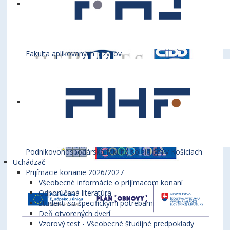
Fakulta aplikovaných jazykov
Podnikovohospodárska fakulta so sídlom v Košiciach
Uchádzač
Prijímacie konanie 2026/2027
Všeobecné informácie o prijímacom konaní
Odporúčaná literatúra
Študenti so špecifickými potrebami
Deň otvorených dverí
Vzorový test - Všeobecné študijné predpoklady