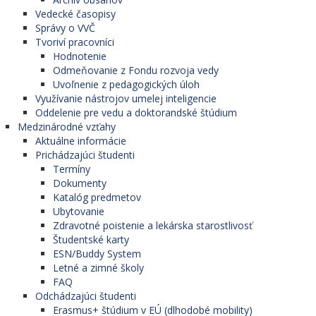
Vedecké časopisy
Správy o VVČ
Tvoriví pracovníci
Hodnotenie
Odmeňovanie z Fondu rozvoja vedy
Uvoľnenie z pedagogických úloh
Využívanie nástrojov umelej inteligencie
Oddelenie pre vedu a doktorandské štúdium
Medzinárodné vzťahy
Aktuálne informácie
Prichádzajúci študenti
Termíny
Dokumenty
Katalóg predmetov
Ubytovanie
Zdravotné poistenie a lekárska starostlivosť
Študentské karty
ESN/Buddy System
Letné a zimné školy
FAQ
Odchádzajúci študenti
Erasmus+ štúdium v EÚ (dlhodobé mobility)