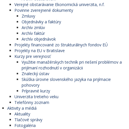
Verejné obstarávanie Ekonomická univerzita, n.f.
Povinne zverejnené dokumenty
Zmluvy
Objednávky a faktúry
Archív zmlúv
Archív faktúr
Archív objednávok
Projekty financované zo štrukturálnych fondov EÚ
Projekty na EU v Bratislave
Kurzy pre verejnosť
Využitie manažérskych techník pri riešení problémov a
prijímaní rozhodnutí v organizácii
Znalecký ústav
Skúška úrovne slovenského jazyka na prijímacie
pohovory
Prípravné kurzy
Univerzita tretieho veku
Telefónny zoznam
Aktivity a médiá
Aktuality
Tlačové správy
Fotogaléria