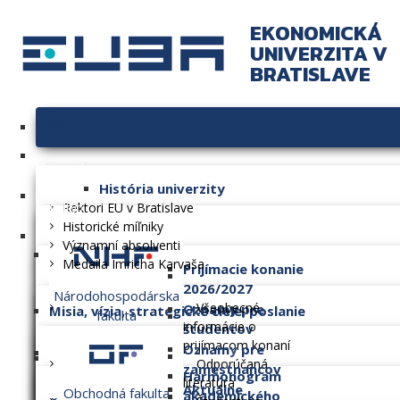
EKONOMICKÁ
UNIVERZITA V
BRATISLAVE
Univerzita
História univerzity
Fakulty
Rektori EU v Bratislave
Historické míľniky
Významní absolventi
Medaila Imricha Karvaša
Prijímacie konanie
2026/2027
Národohospodárska
Všeobecné
Oznamy pre
Misia, vízia, strategické ciele, poslanie
fakulta
informácie o
študentov
prijímacom konaní
Oznamy pre
Dlhodobý zámer
Odporúčaná
zamestnancov
Harmonogram
literatúra
Aktuálne
Obchodná fakulta
akademického