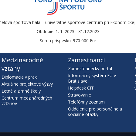
čelová športová hala – univerzitné športové centrum pri Ekonomickej u
Obdobie: 1. 1. 2023 - 31.12.2023
Suma príspevku: 970 000 Eur
Medzinárodné
Zamestnanci
vzťahy
Zamestnanecký portál
Informačný systém EU v
Diplomacia v praxi
Bratislave
Aktuálne projektové výzvy
Helpdesk CIT
Letné a zimné školy
Stravovanie
Centrum medzinárodných
Telefónny zoznam
vzťahov
Oddelenie pre personálne a
sociálne otázky