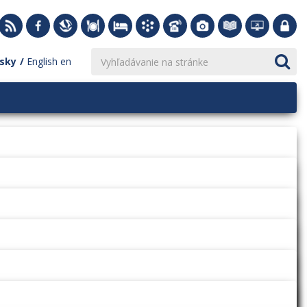
sky
English
en