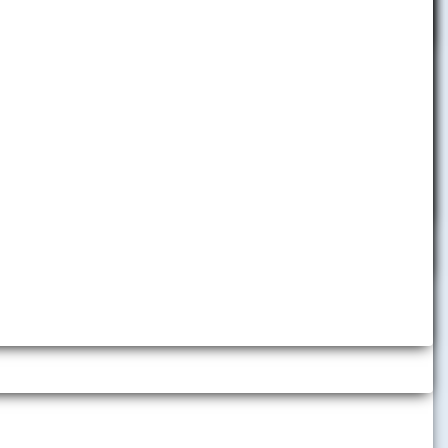
pobyty
Telefónny zoznam
Informácie pre zamestnancov
Helpdesk
Využívanie nástrojov umelej
inteligencie
h inštitúcií