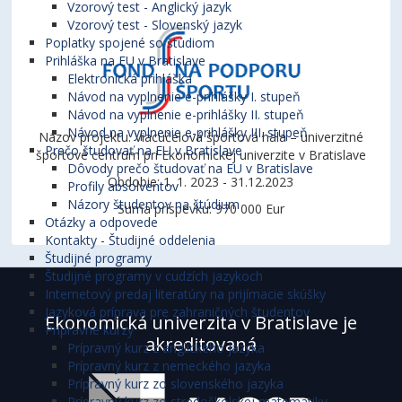
Vzorový test - Anglický jazyk
Vzorový test - Slovenský jazyk
Poplatky spojené so štúdiom
Prihláška na EU v Bratislave
Elektronická prihláška
Návod na vyplnenie e-prihlášky I. stupeň
Návod na vyplnenie e-prihlášky II. stupeň
Návod na vyplnenie e-prihlášky III. stupeň
Názov projektu: Viacúčelová športová hala – univerzitné
Prečo študovať na EU v Bratislave
športové centrum pri Ekonomickej univerzite v Bratislave
Dôvody prečo študovať na EU v Bratislave
Obdobie: 1. 1. 2023 - 31.12.2023
Profily absolventov
Názory študentov na štúdium
Suma príspevku: 970 000 Eur
Otázky a odpovede
Kontakty - Študijné oddelenia
Študijné programy
Študijné programy v cudzích jazykoch
Internetový predaj literatúry na prijímacie skúšky
Jazyková príprava pre zahraničných študentov
Ekonomická univerzita v Bratislave je
Prípravné kurzy
akreditovaná
Prípravný kurz z anglického jazyka
Prípravný kurz z nemeckého jazyka
Prípravný kurz zo slovenského jazyka
Prípravný kurz zo stredoškolskej matematiky