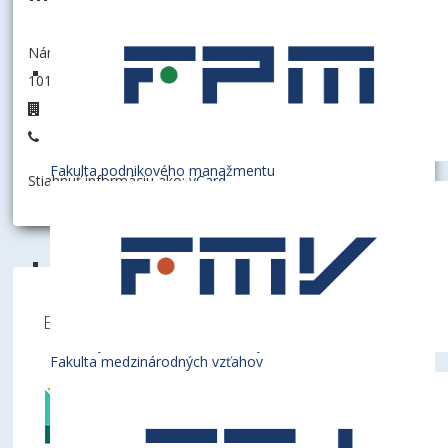
Národohospodárska fakulta
101006 - Katedra financií
3B.17
+421 2 6729 1322
Fakulta podnikového manažmentu
Stiahnuť informáciu ako:
vCard
Ekonomická univerzita v Bratislave je členom
týchto medzinárodných inštitúcií
Fakulta medzinárodných vzťahov