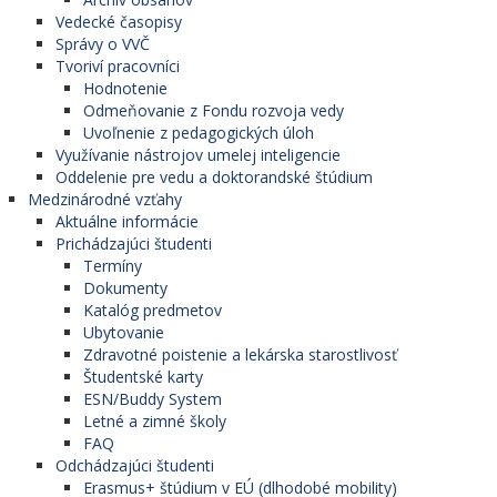
Vedecké časopisy
Správy o VVČ
Tvoriví pracovníci
Hodnotenie
Odmeňovanie z Fondu rozvoja vedy
Uvoľnenie z pedagogických úloh
Využívanie nástrojov umelej inteligencie
Oddelenie pre vedu a doktorandské štúdium
Medzinárodné vzťahy
Aktuálne informácie
Prichádzajúci študenti
Termíny
Dokumenty
Katalóg predmetov
Ubytovanie
Zdravotné poistenie a lekárska starostlivosť
Študentské karty
ESN/Buddy System
Letné a zimné školy
FAQ
Odchádzajúci študenti
Erasmus+ štúdium v EÚ (dlhodobé mobility)