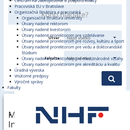
Centrum na zabezpečenie a podporu kvality
Pracoviská EU v Bratislave
Organizačná štruktúra a pracoviská
Organizačná štruktúra univerzity
Útvary riadené rektorom
Útvary riadené kvestorom
Útvary riadené prorektorom pre vzdelávanie
Útvar
Útvary riadené prorektorom pre rozvoj, kultúru a šport
Útvary riadené prorektorom pre vedu a doktorandské
štúdium
Fakulta
Útvary riadené prorektorom pre medzinárodné vzťahy
Útvary riadené prorektorom pre akreditáciu a kvalitu
Úradná výveska
Vnútorné predpisy
Výročné správy
Fakulty
MATUŠOVIČOVÁ, Sandra,
Ing.