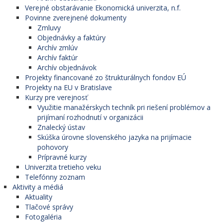
Verejné obstarávanie Ekonomická univerzita, n.f.
Povinne zverejnené dokumenty
Zmluvy
Objednávky a faktúry
Archív zmlúv
Archív faktúr
Archív objednávok
Projekty financované zo štrukturálnych fondov EÚ
Projekty na EU v Bratislave
Kurzy pre verejnosť
Využitie manažérskych techník pri riešení problémov a
prijímaní rozhodnutí v organizácii
Znalecký ústav
Skúška úrovne slovenského jazyka na prijímacie
pohovory
Prípravné kurzy
Univerzita tretieho veku
Telefónny zoznam
Aktivity a médiá
Aktuality
Tlačové správy
Fotogaléria