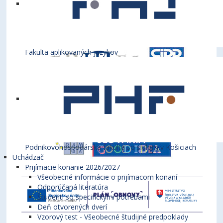
Fakulta aplikovaných jazykov
Podnikovohospodárska fakulta so sídlom v Košiciach
Uchádzač
Prijímacie konanie 2026/2027
Všeobecné informácie o prijímacom konaní
Odporúčaná literatúra
Študenti so špecifickými potrebami
Deň otvorených dverí
Vzorový test - Všeobecné študijné predpoklady