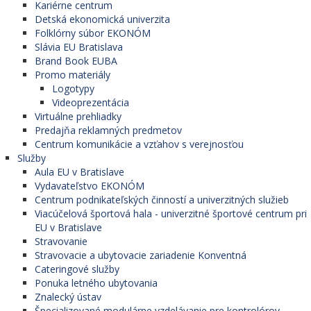
Kariérne centrum
Detská ekonomická univerzita
Folklórny súbor EKONÓM
Slávia EU Bratislava
Brand Book EUBA
Promo materiály
Logotypy
Videoprezentácia
Virtuálne prehliadky
Predajňa reklamných predmetov
Centrum komunikácie a vzťahov s verejnosťou
Služby
Aula EU v Bratislave
Vydavateľstvo EKONÓM
Centrum podnikateľských činností a univerzitných služieb
Viacúčelová športová hala - univerzitné športové centrum pri
EU v Bratislave
Stravovanie
Stravovacie a ubytovacie zariadenie Konventná
Cateringové služby
Ponuka letného ubytovania
Znalecký ústav
Špecializované modulárne vzdelávanie pre kontrolórov