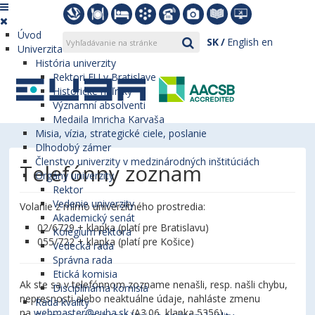
Úvod
SK
English
en
Univerzita
História univerzity
Rektori EU v Bratislave
Historické míľniky
Významní absolventi
Medaila Imricha Karvaša
Misia, vízia, strategické ciele, poslanie
Dlhodobý zámer
Členstvo univerzity v medzinárodných inštitúciách
Telefónny zoznam
Orgány univerzity
Rektor
Vedenie univerzity
Volanie z mimo univerzitného prostredia:
Akademický senát
02/6729 + klapka (platí pre Bratislavu)
Kolégium rektora
055/722 + klapka (platí pre Košice)
Vedecká rada
Správna rada
Etická komisia
Ak ste sa v telefónnom zozname nenašli, resp. našli chybu,
Disciplinárna komisia
nepresnosti alebo neaktuálne údaje, nahláste zmenu
Rada kvality
na
webmaster@euba.sk
(A3.06, klapka 5356).