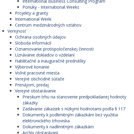
International Business Consulting Program
Ponuky - International Weeks
Projekty a granty
International Week
Centrum medzinárodných vzťahov
Verejnosť
Ochrana osobných údajov
Sloboda informácií
Oznamovanie protispoločenskej činnosti
Uznávanie dokladov o vzdelaní
Habilitačné a inauguračné prednášky
Výberové konanie
Voľné pracovné miesta
Verejné obchodné súťaže
Prenájom, predaj
Verejné obstarávanie
Prieskum trhu na stanovenie predpokladanej hodnoty
zákazky
Zadávanie zákaziek s nízkymi hodnotami podľa § 117
Dokumenty k podlimitným zákazkám bez využitia
elektronického trhoviska
Dokumenty k nadlimitným zákazkám
Archív obstarávaní