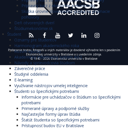
Prípravný kurz z ekonómie a ekonomiky
Skúška úrovne slovenského jazyka na prijímacie
pohovory
Deň otvorených dverí
Štúdiumekonómie.sk
Študent
Oznamy pre študentov
Harmonogram akademického roka
Preberanie textov, fotografií a iných materiálov je dovolené výhradne len s povolením
Rozvrh výučby
Ekonomickej univerzity v Bratislave a s uvedením zdroja.
Akademický informačný systém AiS2
© 1940 - 2026 Ekonomická univerzita v Bratislave
Návody a sprievodcovia štúdiom
Záverečné práce
Študijné oddelenia
E-learning
Využívanie nástrojov umelej inteligencie
Študenti so špecifickými potrebami
Informácie pre uchádzačov o štúdium so špecifickými
potrebami
Primerané úpravy a podporné služby
Najčastejšie formy úprav štúdia
Štatút študenta so špecifickými potrebami
Prístupnosť budov EU v Bratislave