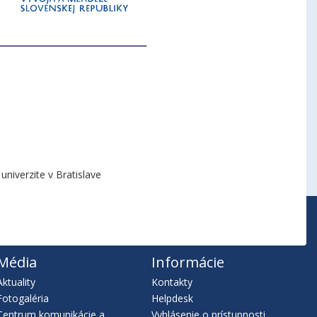
niverzite v Bratislave
Média
Informácie
Aktuality
Kontakty
Fotogaléria
Helpdesk
Centrum komunikácie a
Vyhlásenie o prístupnosti