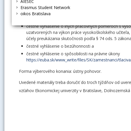
AIESEC
vydané v inom štáte ako SR, tieto musia byť úradne p
Erasmus Student Network
prehľad o priebehu zamestnaní a doterajšej praxe,
oikos Bratislava
prehľad o doterajšej pedagogickej činnosti,
čestné vyhlásenie o iných pracovných pomeroch s vysoký
uzatvorených na výkon práce vysokoškolského učiteľa
účely preukázania skutočnosti podľa § 74 ods. 5 zákona
čestné vyhlásenie o bezúhonnosti a
čestné vyhlásenie o spôsobilosti na právne úkony
https://euba.sk/www_write/files/SK/zamestnanci/tlaci
Forma výberového konania: ústny pohovor.
Uvedené materiály treba doručiť do troch týždňov od uve
vzťahov Ekonomickej univerzity v Bratislave, Dolnozemská 