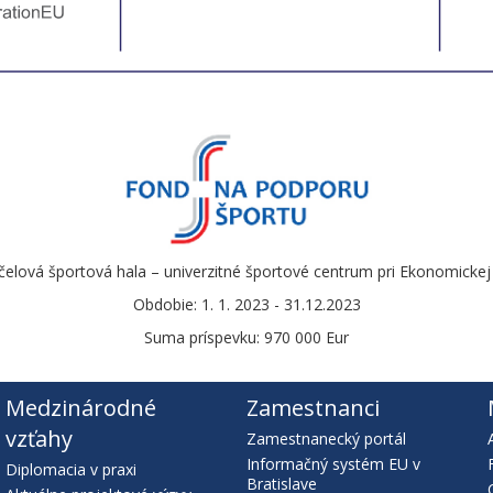
čelová športová hala – univerzitné športové centrum pri Ekonomickej u
Obdobie: 1. 1. 2023 - 31.12.2023
Suma príspevku: 970 000 Eur
Medzinárodné
Zamestnanci
vzťahy
Zamestnanecký portál
Informačný systém EU v
Diplomacia v praxi
Bratislave