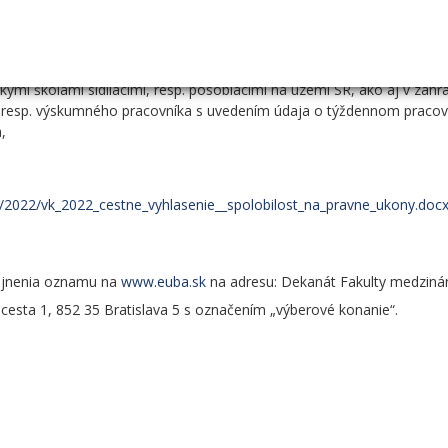
reložené do slovenského jazyka a následne úradne overené,
mi školami sídliacimi, resp. pôsobiacimi na území SR, ako aj v zahra
, resp. výskumného pracovníka s uvedením údaja o týždennom praco
,
va/2022/vk_2022_cestne_vyhlasenie__spolobilost_na_pravne_ukony.doc
rejnenia oznamu na
www.euba.sk
na adresu: Dekanát Fakulty medziná
cesta 1, 852 35 Bratislava 5 s označením „výberové konanie“.