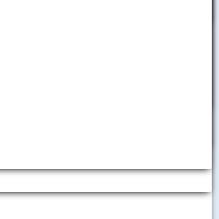
Projekty financované zo
štrukturálnych fondov EÚ
ejnom záujme
od počtu rokov
Projekty na EU v Bratislave
Kurzy pre verejnosť
Univerzita tretieho veku
e aj súhlas
rých
Telefónny zoznam
-
de o doklady