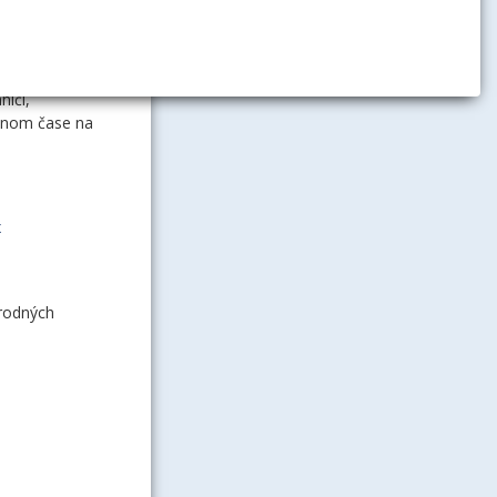
ničí,
vnom čase na
x
rodných