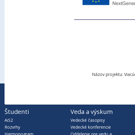
Názov projektu: Viacú
Študenti
Veda a výskum
AiS2
Vedecké časopisy
Rozvrhy
Vedecké konferencie
Harmonogram
Oddelenie pre vedu a