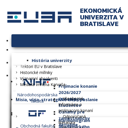
EKONOMICKÁ
UNIVERZITA V
BRATISLAVE
Univerzita
História univerzity
Fakulty
Rektori EU v Bratislave
Historické míľniky
Významní absolventi
Medaila Imricha Karvaša
Prijímacie konanie
2026/2027
Národohospodárska
Všeobecné
Oznamy pre
Misia, vízia, strategické ciele, poslanie
fakulta
informácie o
študentov
prijímacom konaní
Oznamy pre
Dlhodobý zámer
Odporúčaná
zamestnancov
Harmonogram
literatúra
Aktuálne
Obchodná fakulta
akademického