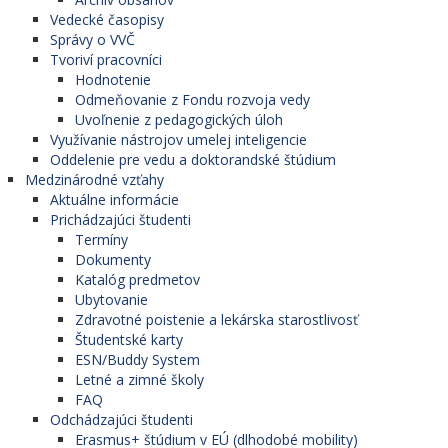
Vedecké časopisy
Správy o VVČ
Tvoriví pracovníci
Hodnotenie
Odmeňovanie z Fondu rozvoja vedy
Uvoľnenie z pedagogických úloh
Využívanie nástrojov umelej inteligencie
Oddelenie pre vedu a doktorandské štúdium
Medzinárodné vzťahy
Aktuálne informácie
Prichádzajúci študenti
Termíny
Dokumenty
Katalóg predmetov
Ubytovanie
Zdravotné poistenie a lekárska starostlivosť
Študentské karty
ESN/Buddy System
Letné a zimné školy
FAQ
Odchádzajúci študenti
Erasmus+ štúdium v EÚ (dlhodobé mobility)