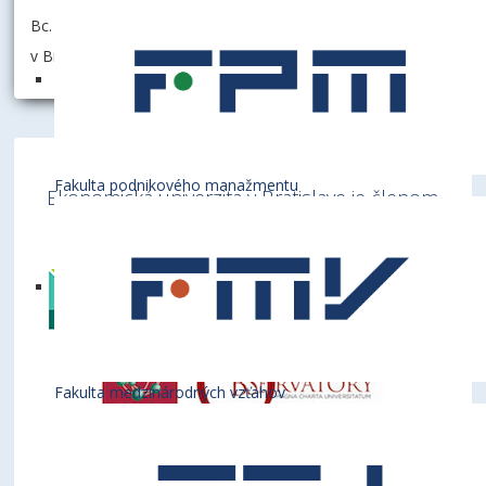
Bc. Timea Merkovská, Bc. Lívia Kucková, PHF EU
v Bratislave.
Fakulta podnikového manažmentu
Ekonomická univerzita v Bratislave je členom
týchto medzinárodných inštitúcií
Fakulta medzinárodných vzťahov