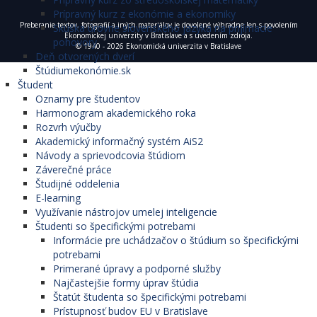
Prípravný kurz z ekonómie a ekonomiky
Preberanie textov, fotografií a iných materiálov je dovolené výhradne len s povolením
Skúška úrovne slovenského jazyka na prijímacie
Ekonomickej univerzity v Bratislave a s uvedením zdroja.
pohovory
© 1940 - 2026 Ekonomická univerzita v Bratislave
Deň otvorených dverí
Štúdiumekonómie.sk
Študent
Oznamy pre študentov
Harmonogram akademického roka
Rozvrh výučby
Akademický informačný systém AiS2
Návody a sprievodcovia štúdiom
Záverečné práce
Študijné oddelenia
E-learning
Využívanie nástrojov umelej inteligencie
Študenti so špecifickými potrebami
Informácie pre uchádzačov o štúdium so špecifickými
potrebami
Primerané úpravy a podporné služby
Najčastejšie formy úprav štúdia
Štatút študenta so špecifickými potrebami
Prístupnosť budov EU v Bratislave