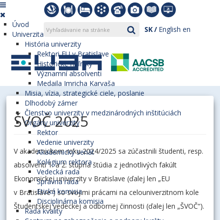
Úvod
SK
English
en
Univerzita
História univerzity
Rektori EU v Bratislave
Historické míľniky
Významní absolventi
Medaila Imricha Karvaša
Misia, vízia, strategické ciele, poslanie
Dlhodobý zámer
Členstvo univerzity v medzinárodných inštitúciách
ŠVOČ 2025
Orgány univerzity
Rektor
Vedenie univerzity
V akademickom roku 2024/2025 sa zúčastnili študenti, resp.
Akademický senát
Kolégium rektora
absolventi 1. a 2. stupňa štúdia z jednotlivých fakúlt
Vedecká rada
Ekonomickej univerzity v Bratislave (ďalej len „EU
Správna rada
Etická komisia
v Bratislave“) so svojimi prácami na celouniverzitnom kole
Disciplinárna komisia
Študentskej vedeckej a odbornej činnosti (ďalej len „ŠVOČ“).
Rada kvality