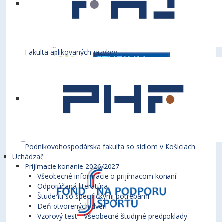
Fakulta aplikovaných jazykov
Podnikovohospodárska fakulta so sídlom v Košiciach
Uchádzač
Prijímacie konanie 2026/2027
Všeobecné informácie o prijímacom konaní
Odporúčaná literatúra
Študenti so špecifickými potrebami
Deň otvorených dverí
Vzorový test - Všeobecné študijné predpoklady