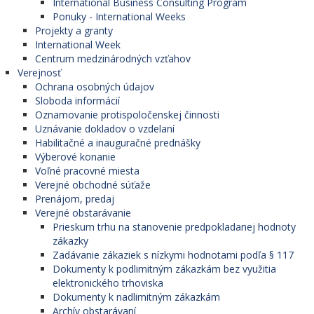
International Business Consulting Program
Ponuky - International Weeks
Projekty a granty
International Week
Centrum medzinárodných vzťahov
Verejnosť
Ochrana osobných údajov
Sloboda informácií
Oznamovanie protispoločenskej činnosti
Uznávanie dokladov o vzdelaní
Habilitačné a inauguračné prednášky
Výberové konanie
Voľné pracovné miesta
Verejné obchodné súťaže
Prenájom, predaj
Verejné obstarávanie
Prieskum trhu na stanovenie predpokladanej hodnoty
zákazky
Zadávanie zákaziek s nízkymi hodnotami podľa § 117
Dokumenty k podlimitným zákazkám bez využitia
elektronického trhoviska
Dokumenty k nadlimitným zákazkám
Archív obstarávaní