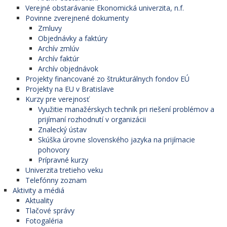
Verejné obstarávanie Ekonomická univerzita, n.f.
Povinne zverejnené dokumenty
Zmluvy
Objednávky a faktúry
Archív zmlúv
Archív faktúr
Archív objednávok
Projekty financované zo štrukturálnych fondov EÚ
Projekty na EU v Bratislave
Kurzy pre verejnosť
Využitie manažérskych techník pri riešení problémov a
prijímaní rozhodnutí v organizácii
Znalecký ústav
Skúška úrovne slovenského jazyka na prijímacie
pohovory
Prípravné kurzy
Univerzita tretieho veku
Telefónny zoznam
Aktivity a médiá
Aktuality
Tlačové správy
Fotogaléria