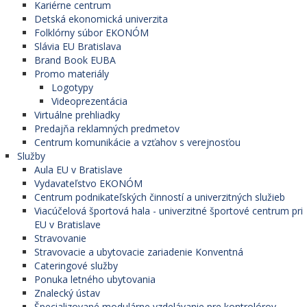
Kariérne centrum
Detská ekonomická univerzita
Folklórny súbor EKONÓM
Slávia EU Bratislava
Brand Book EUBA
Promo materiály
Logotypy
Videoprezentácia
Virtuálne prehliadky
Predajňa reklamných predmetov
Centrum komunikácie a vzťahov s verejnosťou
Služby
Aula EU v Bratislave
Vydavateľstvo EKONÓM
Centrum podnikateľských činností a univerzitných služieb
Viacúčelová športová hala - univerzitné športové centrum pri
EU v Bratislave
Stravovanie
Stravovacie a ubytovacie zariadenie Konventná
Cateringové služby
Ponuka letného ubytovania
Znalecký ústav
Špecializované modulárne vzdelávanie pre kontrolórov