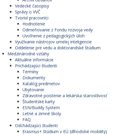
Vedecké časopisy
Správy o VVČ
Tvoriví pracovníci
Hodnotenie
Odmeňovanie z Fondu rozvoja vedy
Uvoľnenie z pedagogických úloh
Využívanie nástrojov umelej inteligencie
Oddelenie pre vedu a doktorandské štúdium
Medzinárodné vzťahy
Aktuálne informácie
Prichádzajúci študenti
Termíny
Dokumenty
Katalóg predmetov
Ubytovanie
Zdravotné poistenie a lekárska starostlivosť
Študentské karty
ESN/Buddy System
Letné a zimné školy
FAQ
Odchádzajúci študenti
Erasmus+ štúdium v EÚ (dlhodobé mobility)