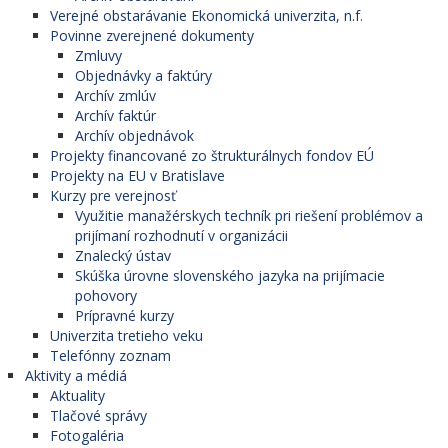
Verejné obstarávanie Ekonomická univerzita, n.f.
Povinne zverejnené dokumenty
Zmluvy
Objednávky a faktúry
Archív zmlúv
Archív faktúr
Archív objednávok
Projekty financované zo štrukturálnych fondov EÚ
Projekty na EU v Bratislave
Kurzy pre verejnosť
Využitie manažérskych techník pri riešení problémov a
prijímaní rozhodnutí v organizácii
Znalecký ústav
Skúška úrovne slovenského jazyka na prijímacie
pohovory
Prípravné kurzy
Univerzita tretieho veku
Telefónny zoznam
Aktivity a médiá
Aktuality
Tlačové správy
Fotogaléria