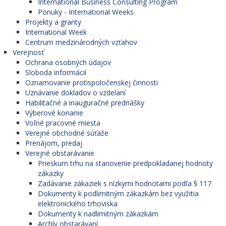
International Business Consulting Program
Ponuky - International Weeks
Projekty a granty
International Week
Centrum medzinárodných vzťahov
Verejnosť
Ochrana osobných údajov
Sloboda informácií
Oznamovanie protispoločenskej činnosti
Uznávanie dokladov o vzdelaní
Habilitačné a inauguračné prednášky
Výberové konanie
Voľné pracovné miesta
Verejné obchodné súťaže
Prenájom, predaj
Verejné obstarávanie
Prieskum trhu na stanovenie predpokladanej hodnoty
zákazky
Zadávanie zákaziek s nízkymi hodnotami podľa § 117
Dokumenty k podlimitným zákazkám bez využitia
elektronického trhoviska
Dokumenty k nadlimitným zákazkám
Archív obstarávaní