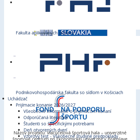
Fakulta aplikovaných jazykov
Podnikovohospodárska fakulta so sídlom v Košiciach
Uchádzač
Prijímacie konanie 2026/2027
Všeobecné informácie o prijímacom konaní
Odporúčaná literatúra
Študenti so špecifickými potrebami
Deň otvorených dverí
Názov projektu: Viacúčelová športová hala – univerzitné
Vzorový test - Všeobecné študijné predpoklady
športové centrum pri Ekonomickej univerzite v Bratislave