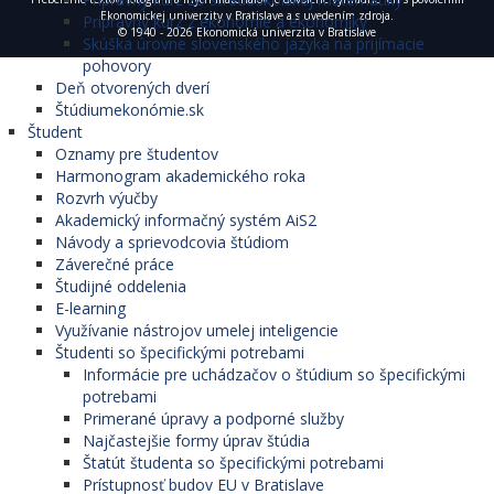
Ekonomickej univerzity v Bratislave a s uvedením zdroja.
Prípravný kurz z ekonómie a ekonomiky
© 1940 - 2026 Ekonomická univerzita v Bratislave
Skúška úrovne slovenského jazyka na prijímacie
pohovory
Deň otvorených dverí
Štúdiumekonómie.sk
Študent
Oznamy pre študentov
Harmonogram akademického roka
Rozvrh výučby
Akademický informačný systém AiS2
Návody a sprievodcovia štúdiom
Záverečné práce
Študijné oddelenia
E-learning
Využívanie nástrojov umelej inteligencie
Študenti so špecifickými potrebami
Informácie pre uchádzačov o štúdium so špecifickými
potrebami
Primerané úpravy a podporné služby
Najčastejšie formy úprav štúdia
Štatút študenta so špecifickými potrebami
Prístupnosť budov EU v Bratislave