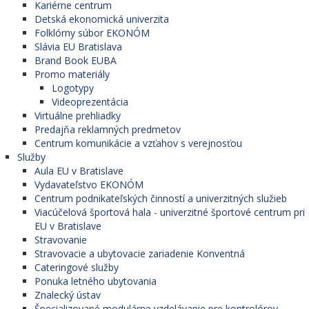
Kariérne centrum
Detská ekonomická univerzita
Folklórny súbor EKONÓM
Slávia EU Bratislava
Brand Book EUBA
Promo materiály
Logotypy
Videoprezentácia
Virtuálne prehliadky
Predajňa reklamných predmetov
Centrum komunikácie a vzťahov s verejnosťou
Služby
Aula EU v Bratislave
Vydavateľstvo EKONÓM
Centrum podnikateľských činností a univerzitných služieb
Viacúčelová športová hala - univerzitné športové centrum pri
EU v Bratislave
Stravovanie
Stravovacie a ubytovacie zariadenie Konventná
Cateringové služby
Ponuka letného ubytovania
Znalecký ústav
Špecializované modulárne vzdelávanie pre kontrolórov