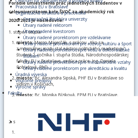
Centrum na zabezpečenie a podporu kvality
Poradie umiestnenia prác jednotlivých študentov v
Pracoviská EU v Bratislave
celouniverzitnom kole ŠVOČ za akademický rok
Organizačná štruktúra a pracoviská
Organizačná štruktúra univerzity
2020/2021 je nasledovné:
Útvary riadené rektorom
Útvary riadené kvestorom
1. stupeň štúdia:
Útvary riadené prorektorom pre vzdelávanie
miesto
: Marco Majerčák, s prácou „Ako sa
Útvary riadené prorektorom pre rozvoj, kultúru a šport
z minimálnej mzdy stal nástroj politického marketingu“,
Útvary riadené prorektorom pre vedu a doktorandské
študent 2. ročníka I. stupňa štúdia, Národohospodárskej
štúdium
fakulty EU v Bratislave, vedúca práce: Ing. Daniela
Útvary riadené prorektorom pre medzinárodné vzťahy
Pobudová, PhD.,
Útvary riadené prorektorom pre akreditáciu a kvalitu
Úradná výveska
miesto:
Bc. Alexandra Sipská, PHF EU v Bratislave so
Vnútorné predpisy
sídlom v Košiciach,
Výročné správy
Fakulty
miesto:
Bc. Monika Bíziková, FPM EU v Bratislave.
2. stupeň štúdia:
miesto:
Ing. Jana Vavrincová, s prácou „Sociálne