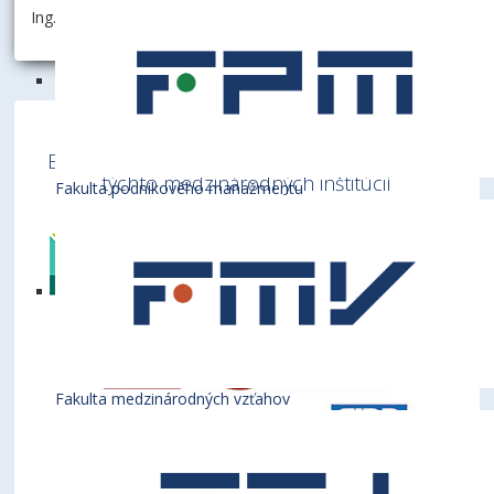
Ing. Júlia Kromková, FMV EU v Bratislave.
Ekonomická univerzita v Bratislave je členom
týchto medzinárodných inštitúcií
Fakulta podnikového manažmentu
Fakulta medzinárodných vzťahov