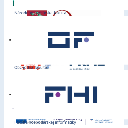
Národohospodárska fakulta
Obchodná fakulta
Fakulta hospodárskej informatiky