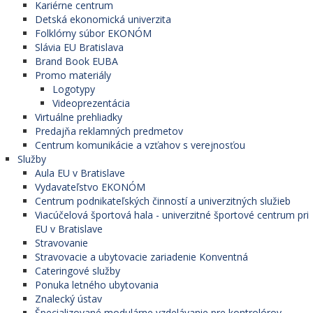
Kariérne centrum
Detská ekonomická univerzita
Folklórny súbor EKONÓM
Slávia EU Bratislava
Brand Book EUBA
Promo materiály
Logotypy
Videoprezentácia
Virtuálne prehliadky
Predajňa reklamných predmetov
Centrum komunikácie a vzťahov s verejnosťou
Služby
Aula EU v Bratislave
Vydavateľstvo EKONÓM
Centrum podnikateľských činností a univerzitných služieb
Viacúčelová športová hala - univerzitné športové centrum pri
EU v Bratislave
Stravovanie
Stravovacie a ubytovacie zariadenie Konventná
Cateringové služby
Ponuka letného ubytovania
Znalecký ústav
Špecializované modulárne vzdelávanie pre kontrolórov