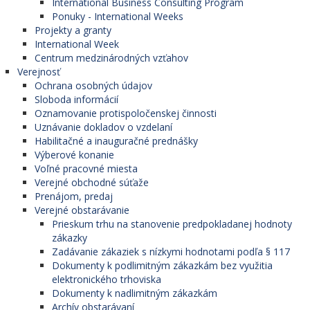
International Business Consulting Program
Ponuky - International Weeks
Projekty a granty
International Week
Centrum medzinárodných vzťahov
Verejnosť
Ochrana osobných údajov
Sloboda informácií
Oznamovanie protispoločenskej činnosti
Uznávanie dokladov o vzdelaní
Habilitačné a inauguračné prednášky
Výberové konanie
Voľné pracovné miesta
Verejné obchodné súťaže
Prenájom, predaj
Verejné obstarávanie
Prieskum trhu na stanovenie predpokladanej hodnoty
zákazky
Zadávanie zákaziek s nízkymi hodnotami podľa § 117
Dokumenty k podlimitným zákazkám bez využitia
elektronického trhoviska
Dokumenty k nadlimitným zákazkám
Archív obstarávaní