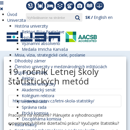
Úvod
SK
English
en
Univerzita
História univerzity
Rektori EU v Bratislave
Historické míľniky
Významní absolventi
Medaila Imricha Karvaša
Misia, vízia, strategické ciele, poslanie
Dlhodobý zámer
Členstvo univerzity v medzinárodných inštitúciách
19. ročník Letnej školy
Orgány univerzity
štatistických metód
Rektor
Vedenie univerzity
Akademický senát
Kolégium rektora
https://www.sciserv.cz/letni-skola-statistiky/
Vedecká rada
Správna rada
Etická komisia
Pracujete na výskume? Plánujete a vyhodnocujete
Disciplinárna komisia
experimenty? Píšete dizertačnú prácu? Vyučujete štatistiku?
Rada kvality