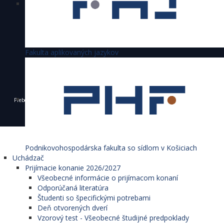
Fakulta aplikovaných jazykov
Preberanie textov, fotografií a iných materiálov je dovolené výhradne len s povolením
Ekonomickej univerzity v Bratislave a s uvedením zdroja.
© 1940 - 2026 Ekonomická univerzita v Bratislave
Podnikovohospodárska fakulta so sídlom v Košiciach
Uchádzač
Prijímacie konanie 2026/2027
Všeobecné informácie o prijímacom konaní
Odporúčaná literatúra
Študenti so špecifickými potrebami
Deň otvorených dverí
Vzorový test - Všeobecné študijné predpoklady