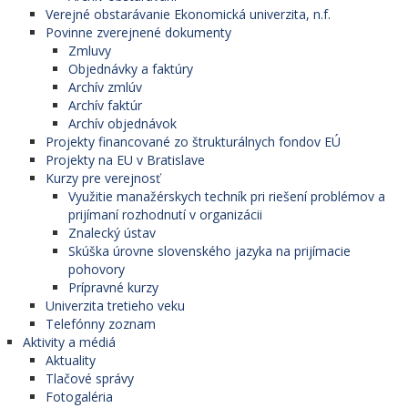
Verejné obstarávanie Ekonomická univerzita, n.f.
Povinne zverejnené dokumenty
Zmluvy
Objednávky a faktúry
Archív zmlúv
Archív faktúr
Archív objednávok
Projekty financované zo štrukturálnych fondov EÚ
Projekty na EU v Bratislave
Kurzy pre verejnosť
Využitie manažérskych techník pri riešení problémov a
prijímaní rozhodnutí v organizácii
Znalecký ústav
Skúška úrovne slovenského jazyka na prijímacie
pohovory
Prípravné kurzy
Univerzita tretieho veku
Telefónny zoznam
Aktivity a médiá
Aktuality
Tlačové správy
Fotogaléria