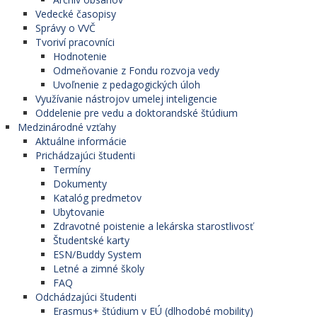
Vedecké časopisy
Správy o VVČ
Tvoriví pracovníci
Hodnotenie
Odmeňovanie z Fondu rozvoja vedy
Uvoľnenie z pedagogických úloh
Využívanie nástrojov umelej inteligencie
Oddelenie pre vedu a doktorandské štúdium
Medzinárodné vzťahy
Aktuálne informácie
Prichádzajúci študenti
Termíny
Dokumenty
Katalóg predmetov
Ubytovanie
Zdravotné poistenie a lekárska starostlivosť
Študentské karty
ESN/Buddy System
Letné a zimné školy
FAQ
Odchádzajúci študenti
Erasmus+ štúdium v EÚ (dlhodobé mobility)