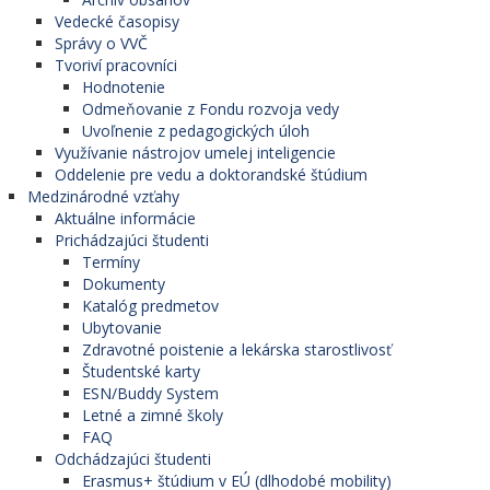
Vedecké časopisy
Správy o VVČ
Tvoriví pracovníci
Hodnotenie
Odmeňovanie z Fondu rozvoja vedy
Uvoľnenie z pedagogických úloh
Využívanie nástrojov umelej inteligencie
Oddelenie pre vedu a doktorandské štúdium
Medzinárodné vzťahy
Aktuálne informácie
Prichádzajúci študenti
Termíny
Dokumenty
Katalóg predmetov
Ubytovanie
Zdravotné poistenie a lekárska starostlivosť
Študentské karty
ESN/Buddy System
Letné a zimné školy
FAQ
Odchádzajúci študenti
Erasmus+ štúdium v EÚ (dlhodobé mobility)