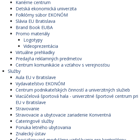
Kariérne centrum
Detská ekonomická univerzita
Folklórny súbor EKONÓM
Slávia EU Bratislava
Brand Book EUBA
Promo materiály
Logotypy
Videoprezentácia
Virtuálne prehliadky
Predajňa reklamných predmetov
Centrum komunikácie a vzťahov s verejnosťou
Služby
Aula EU v Bratislave
Vydavateľstvo EKONÓM
Centrum podnikateľských činností a univerzitných služieb
Viacúčelová športová hala - univerzitné športové centrum pri
EU v Bratislave
Stravovanie
Stravovacie a ubytovacie zariadenie Konventná
Cateringové služby
Ponuka letného ubytovania
Znalecký ústav
Špecializované modulárne vzdelávanie pre kontrolórov