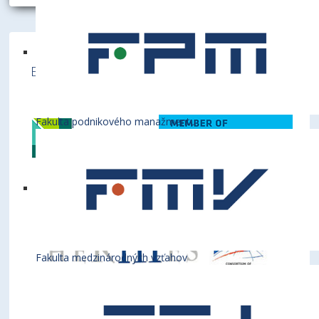
Ekonomická univerzita v Bratislave je členom
týchto medzinárodných inštitúcií
Fakulta podnikového manažmentu
Fakulta medzinárodných vzťahov