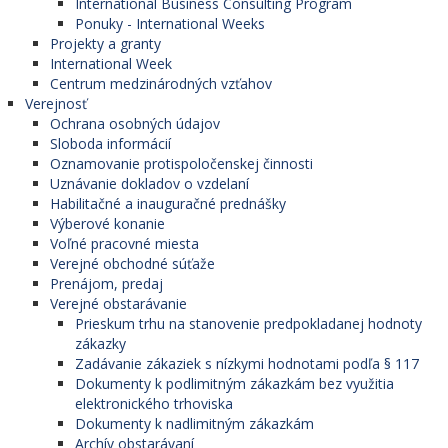
International Business Consulting Program
Ponuky - International Weeks
Projekty a granty
International Week
Centrum medzinárodných vzťahov
Verejnosť
Ochrana osobných údajov
Sloboda informácií
Oznamovanie protispoločenskej činnosti
Uznávanie dokladov o vzdelaní
Habilitačné a inauguračné prednášky
Výberové konanie
Voľné pracovné miesta
Verejné obchodné súťaže
Prenájom, predaj
Verejné obstarávanie
Prieskum trhu na stanovenie predpokladanej hodnoty
zákazky
Zadávanie zákaziek s nízkymi hodnotami podľa § 117
Dokumenty k podlimitným zákazkám bez využitia
elektronického trhoviska
Dokumenty k nadlimitným zákazkám
Archív obstarávaní