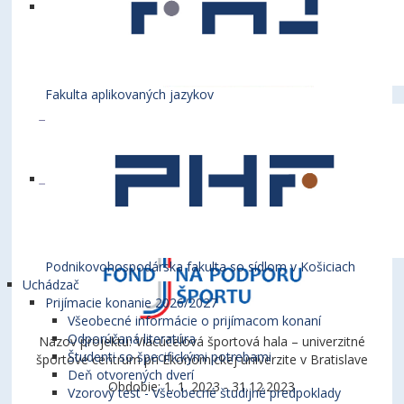
Fakulta aplikovaných jazykov
Podnikovohospodárska fakulta so sídlom v Košiciach
Uchádzač
Prijímacie konanie 2026/2027
Všeobecné informácie o prijímacom konaní
Odporúčaná literatúra
Názov projektu: Viacúčelová športová hala – univerzitné
Študenti so špecifickými potrebami
športové centrum pri Ekonomickej univerzite v Bratislave
Deň otvorených dverí
Obdobie: 1. 1. 2023 - 31.12.2023
Vzorový test - Všeobecné študijné predpoklady