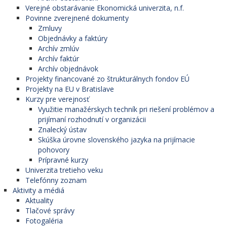
Verejné obstarávanie Ekonomická univerzita, n.f.
Povinne zverejnené dokumenty
Zmluvy
Objednávky a faktúry
Archív zmlúv
Archív faktúr
Archív objednávok
Projekty financované zo štrukturálnych fondov EÚ
Projekty na EU v Bratislave
Kurzy pre verejnosť
Využitie manažérskych techník pri riešení problémov a
prijímaní rozhodnutí v organizácii
Znalecký ústav
Skúška úrovne slovenského jazyka na prijímacie
pohovory
Prípravné kurzy
Univerzita tretieho veku
Telefónny zoznam
Aktivity a médiá
Aktuality
Tlačové správy
Fotogaléria