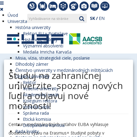
Úvod
SK
EN
Univerzita
História univerzity
Rektori EU v Bratislave
Historické míľniky
Významní absolventi
Medaila Imricha Karvaša
Misia, vízia, strategické ciele, poslanie
Dlhodobý zámer
Členstvo univerzity v medzinárodných inštitúciách
Študuj na zahraničnej
Orgány univerzity
univerzite, spoznaj nových
Rektor
Vedenie univerzity
ľudí a objavuj nové
Akademický senát
Kolégium rektora
možnosti!
Vedecká rada
Správna rada
Etická komisia
Centrum medzinárodných vzťahov EUBA vyhlasuje
Disciplinárna komisia
Rada kvality
dodatočnú výzvu na Erasmus+ študijné pobyty v