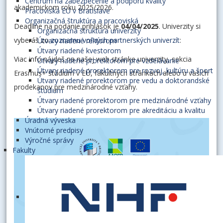
Centrum na zabezpečenie a podporu kvality
akademickom roku 2025/2026.
Pracoviská EU v Bratislave
Organizačná štruktúra a pracoviská
Deadline na podanie prihlášok je
04/04/2025
. Univerzity si
Organizačná štruktúra univerzity
vyberáš zo
zoznamu voľných partnerských univerzít
:
Útvary riadené rektorom
Útvary riadené kvestorom
Viac info nájdeš na našej web stránke univerzity, sekcia
Útvary riadené prorektorom pre vzdelávanie
Útvary riadené prorektorom pre rozvoj, kultúru a šport
Erasmus+ štúdium v EÚ, fakultných stránkach alebo u vašich
Útvary riadené prorektorom pre vedu a doktorandské
prodekanov pre medzinárodné vzťahy.
štúdium
Útvary riadené prorektorom pre medzinárodné vzťahy
Útvary riadené prorektorom pre akreditáciu a kvalitu
Úradná výveska
Vnútorné predpisy
Výročné správy
Fakulty