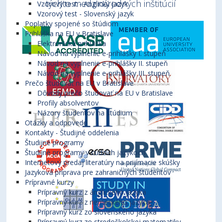
týchto medzinárodných inštitúcií
Vzorový test - Anglický jazyk
Vzorový test - Slovenský jazyk
Poplatky spojené so štúdiom
Prihláška na EU v Bratislave
Elektronická prihláška
Návod na vyplnenie e-prihlášky I. stupeň
Návod na vyplnenie e-prihlášky II. stupeň
Návod na vyplnenie e-prihlášky III. stupeň
Prečo študovať na EU v Bratislave
Dôvody prečo študovať na EU v Bratislave
Profily absolventov
Názory študentov na štúdium
Otázky a odpovede
Kontakty - Študijné oddelenia
Študijné programy
Študijné programy v cudzích jazykoch
Internetový predaj literatúry na prijímacie skúšky
Jazyková príprava pre zahraničných študentov
Prípravné kurzy
Prípravný kurz z anglického jazyka
Prípravný kurz z nemeckého jazyka
Prípravný kurz zo slovenského jazyka
Prípravný kurz zo stredoškolskej matematiky