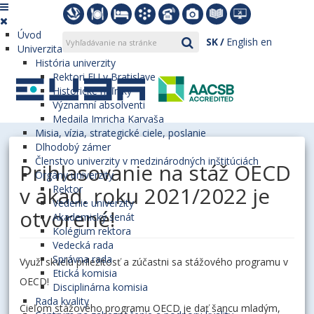
Úvod
SK
English
en
Univerzita
História univerzity
Rektori EU v Bratislave
Historické míľniky
Významní absolventi
Medaila Imricha Karvaša
Misia, vízia, strategické ciele, poslanie
Dlhodobý zámer
Členstvo univerzity v medzinárodných inštitúciách
Prihlasovanie na stáž OECD
Orgány univerzity
v akad. roku 2021/2022 je
Rektor
Vedenie univerzity
otvorené!
Akademický senát
Kolégium rektora
Vedecká rada
Správna rada
Využi skvelú príležitosť a zúčastni sa stážového programu v
Etická komisia
OECD!
Disciplinárna komisia
Rada kvality
Cieľom stážového programu OECD je dať šancu mladým,