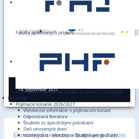
Fakulta aplikovaných jazykov
14. september 2021
Podnikovohospodárska fakulta so sídlom v Košiciach
Uchádzač
Prijímacie konanie 2026/2027
Všeobecné informácie o prijímacom konaní
Odporúčaná literatúra
Študenti so špecifickými potrebami
Deň otvorených dverí
Ekonomická univerzita v Bratislave je členom
Vzorový test - Všeobecné študijné predpoklady