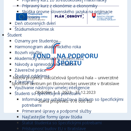
Prípravný kurz z ekonómie a ekonomiky
Skúška úrovne slovenského jazyka na prijímacie
pohovory
Deň otvorených dverí
Štúdiumekonómie.sk
Študent
Oznamy pre študentov
Harmonogram akademického roka
Rozvrh výučby
Akademický informačný systém AiS2
Návody a sprievodcovia štúdiom
Záverečné práce
Študijné oddelenia
Názov projektu: Viacúčelová športová hala – univerzitné
E-learning
športové centrum pri Ekonomickej univerzite v Bratislave
Využívanie nástrojov umelej inteligencie
Obdobie: 1. 1. 2023 - 31.12.2023
Študenti so špecifickými potrebami
Informácie pre uchádzačov o štúdium so špecifickými
Suma príspevku: 970 000 Eur
potrebami
Primerané úpravy a podporné služby
Najčastejšie formy úprav štúdia
Štatút študenta so špecifickými potrebami
Prístupnosť budov EU v Bratislave