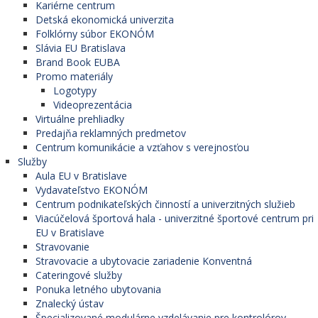
Kariérne centrum
Detská ekonomická univerzita
Folklórny súbor EKONÓM
Slávia EU Bratislava
Brand Book EUBA
Promo materiály
Logotypy
Videoprezentácia
Virtuálne prehliadky
Predajňa reklamných predmetov
Centrum komunikácie a vzťahov s verejnosťou
Služby
Aula EU v Bratislave
Vydavateľstvo EKONÓM
Centrum podnikateľských činností a univerzitných služieb
Viacúčelová športová hala - univerzitné športové centrum pri
EU v Bratislave
Stravovanie
Stravovacie a ubytovacie zariadenie Konventná
Cateringové služby
Ponuka letného ubytovania
Znalecký ústav
Špecializované modulárne vzdelávanie pre kontrolórov