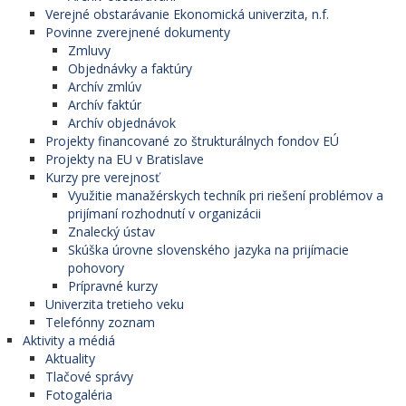
Verejné obstarávanie Ekonomická univerzita, n.f.
Povinne zverejnené dokumenty
Zmluvy
Objednávky a faktúry
Archív zmlúv
Archív faktúr
Archív objednávok
Projekty financované zo štrukturálnych fondov EÚ
Projekty na EU v Bratislave
Kurzy pre verejnosť
Využitie manažérskych techník pri riešení problémov a
prijímaní rozhodnutí v organizácii
Znalecký ústav
Skúška úrovne slovenského jazyka na prijímacie
pohovory
Prípravné kurzy
Univerzita tretieho veku
Telefónny zoznam
Aktivity a médiá
Aktuality
Tlačové správy
Fotogaléria