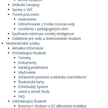
Vedecké časopisy
Správy o VVČ
Tvoriví pracovníci
Hodnotenie
Odmeňovanie z Fondu rozvoja vedy
Uvoľnenie z pedagogických úloh
Využívanie nástrojov umelej inteligencie
Oddelenie pre vedu a doktorandské štúdium
Medzinárodné vzťahy
Aktuálne informácie
Prichádzajúci študenti
Termíny
Dokumenty
Katalóg predmetov
Ubytovanie
Zdravotné poistenie a lekárska starostlivosť
Študentské karty
ESN/Buddy System
Letné a zimné školy
FAQ
Odchádzajúci študenti
Erasmus+ štúdium v EÚ (dlhodobé mobility)