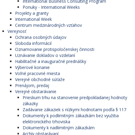
International Business Consulting Program
Ponuky - International Weeks
Projekty a granty
International Week
Centrum medzinárodných vzťahov
Verejnosť
Ochrana osobných údajov
Sloboda informácií
Oznamovanie protispoločenskej činnosti
Uznávanie dokladov o vzdelaní
Habilitačné a inauguračné prednášky
Výberové konanie
Voľné pracovné miesta
Verejné obchodné súťaže
Prenájom, predaj
Verejné obstarávanie
Prieskum trhu na stanovenie predpokladanej hodnoty
zákazky
Zadávanie zákaziek s nízkymi hodnotami podľa § 117
Dokumenty k podlimitným zákazkám bez využitia
elektronického trhoviska
Dokumenty k nadlimitným zákazkám
Archív obstarávaní