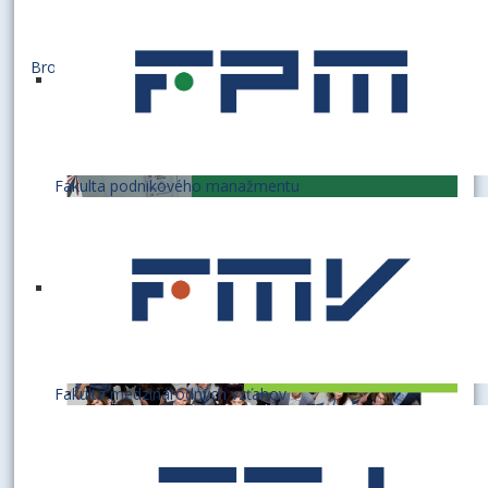
Brožúra [,pdf]
Fakulta podnikového manažmentu
Fakulta medzinárodných vzťahov