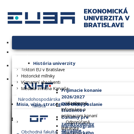
EKONOMICKÁ
UNIVERZITA V
BRATISLAVE
Univerzita
História univerzity
Fakulty
Rektori EU v Bratislave
Historické míľniky
Významní absolventi
Medaila Imricha Karvaša
Prijímacie konanie
2026/2027
Národohospodárska
Všeobecné
Oznamy pre
Misia, vízia, strategické ciele, poslanie
fakulta
informácie o
študentov
prijímacom konaní
Oznamy pre
Dlhodobý zámer
Odporúčaná
zamestnancov
Harmonogram
literatúra
Aktuálne
Obchodná fakulta
akademického