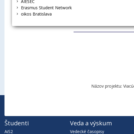
AIESEC
Erasmus Student Network
oikos Bratislava
Názov projektu: Viacú
Študenti
Veda a výskum
AiS2
Vedecké časopisy