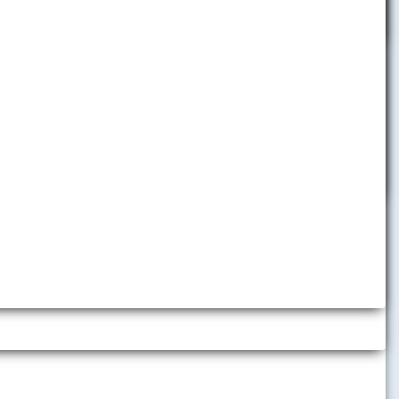
h inštitúcií