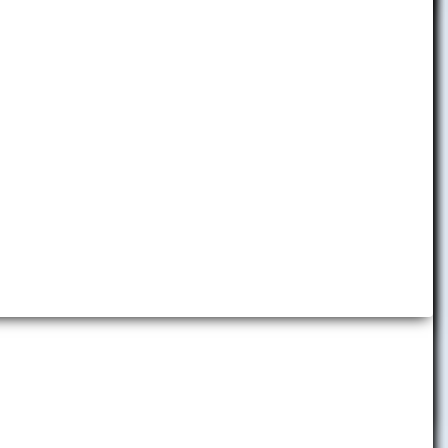
Detská ekonomická univerzita
Folklórny súbor EKONÓM
Slávia EU Bratislava
Brand Book EUBA
Promo materiály
Virtuálne prehliadky
Predajňa reklamných predmetov
Centrum komunikácie a vzťahov
s verejnosťou