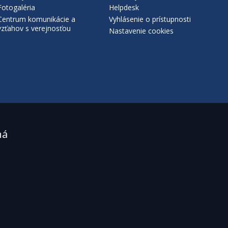
Fotogaléria
Helpdesk
Centrum komunikácie a
Vyhlásenie o prístupnosti
vzťahov s verejnosťou
Nastavenie cookies
ná