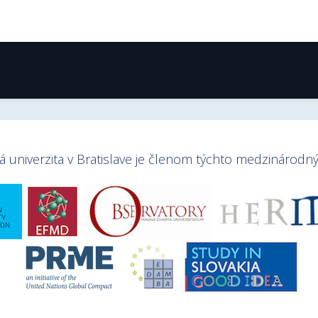
univerzita v Bratislave je členom týchto medzinárodnýc