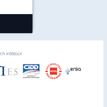
h inštitúcií