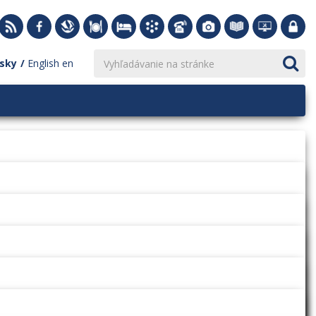
sky
English
en