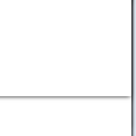
Detská ekonomická univerzita
Folklórny súbor EKONÓM
Slávia EU Bratislava
Brand Book EUBA
Promo materiály
Virtuálne prehliadky
Predajňa reklamných predmetov
Centrum komunikácie a vzťahov
s verejnosťou