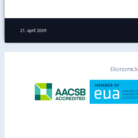
21. apríl 2009
Ekonomická 