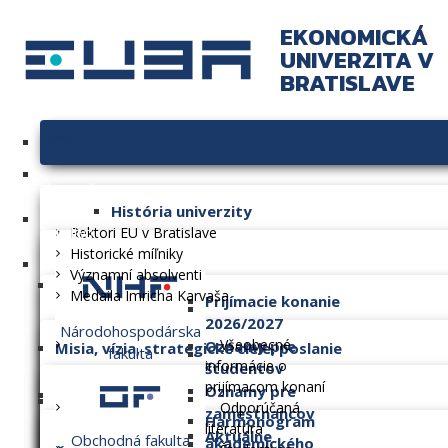
EKONOMICKÁ
UNIVERZITA V
BRATISLAVE
Univerzita
História univerzity
Fakulty
Rektori EU v Bratislave
Historické míľniky
Významní absolventi
Medaila Imricha Karvaša
Prijímacie konanie
2026/2027
Národohospodárska
Všeobecné
Oznamy pre
Misia, vízia, strategické ciele, poslanie
fakulta
informácie o
študentov
prijímacom konaní
Oznamy pre
Dlhodobý zámer
Odporúčaná
zamestnancov
Harmonogram
literatúra
Aktuálne
Obchodná fakulta
akademického