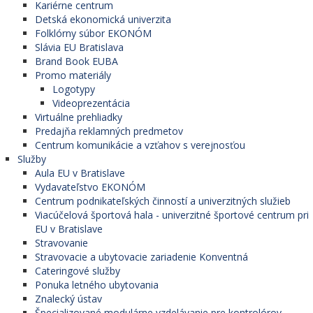
Kariérne centrum
Detská ekonomická univerzita
Folklórny súbor EKONÓM
Slávia EU Bratislava
Brand Book EUBA
Promo materiály
Logotypy
Videoprezentácia
Virtuálne prehliadky
Predajňa reklamných predmetov
Centrum komunikácie a vzťahov s verejnosťou
Služby
Aula EU v Bratislave
Vydavateľstvo EKONÓM
Centrum podnikateľských činností a univerzitných služieb
Viacúčelová športová hala - univerzitné športové centrum pri
EU v Bratislave
Stravovanie
Stravovacie a ubytovacie zariadenie Konventná
Cateringové služby
Ponuka letného ubytovania
Znalecký ústav
Špecializované modulárne vzdelávanie pre kontrolórov