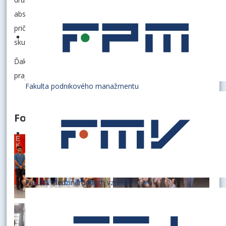
absolvovali prednášky, ako aj praktické cvičenia a úlohy,
pričom počas celého týždňa zároveň pracovali na
skupinových zadaniach.
Ďakujeme všetkým študentom za záujem o letnú školu a
prajeme im veľa úspechov v ich ďalšom štúdiu a kariére!
Fakulta podnikového manažmentu
Fotogaléria
Fakulta medzinárodných vzťahov