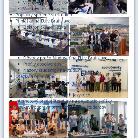
Vzorový test - Anglický jazyk
Vzorový test - Slovenský jazyk
Poplatky spojené so štúdiom
Prihláška na EU v Bratislave
Elektronická prihláška
Návod na vyplnenie e-prihlášky I. stupeň
Návod na vyplnenie e-prihlášky II. stupeň
Návod na vyplnenie e-prihlášky III. stupeň
Prečo študovať na EU v Bratislave
Dôvody prečo študovať na EU v Bratislave
Profily absolventov
Názory študentov na štúdium
Otázky a odpovede
Kontakty - Študijné oddelenia
Študijné programy
Študijné programy v cudzích jazykoch
Internetový predaj literatúry na prijímacie skúšky
Jazyková príprava pre zahraničných študentov
Prípravné kurzy
Prípravný kurz z anglického jazyka
Prípravný kurz z nemeckého jazyka
Prípravný kurz zo slovenského jazyka
Prípravný kurz zo stredoškolskej matematiky