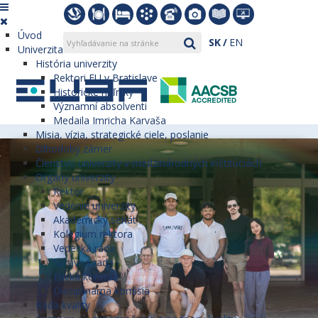
Úvod
SK
EN
Univerzita
História univerzity
Rektori EU v Bratislave
Historické míľniky
Významní absolventi
Medaila Imricha Karvaša
Misia, vízia, strategické ciele, poslanie
Dlhodobý zámer
Členstvo univerzity v medzinárodných inštitúciách
Orgány univerzity
Rektor
Vedenie univerzity
Akademický senát
Kolégium rektora
Vedecká rada
Správna rada
Etická komisia
Disciplinárna komisia
Rada kvality