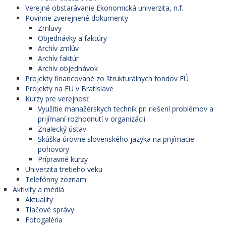
Verejné obstarávanie Ekonomická univerzita, n.f.
Povinne zverejnené dokumenty
Zmluvy
Objednávky a faktúry
Archív zmlúv
Archív faktúr
Archív objednávok
Projekty financované zo štrukturálnych fondov EÚ
Projekty na EU v Bratislave
Kurzy pre verejnosť
Využitie manažérskych techník pri riešení problémov a
prijímaní rozhodnutí v organizácii
Znalecký ústav
Skúška úrovne slovenského jazyka na prijímacie
pohovory
Prípravné kurzy
Univerzita tretieho veku
Telefónny zoznam
Aktivity a médiá
Aktuality
Tlačové správy
Fotogaléria