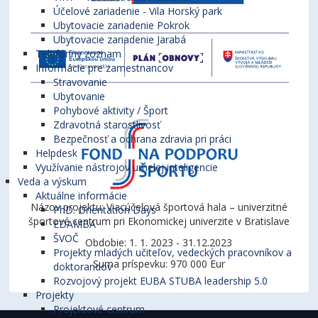
Účelové zariadenie - Vila Horský park
Ubytovacie zariadenie Pokrok
Ubytovacie zariadenie Jarabá
Telefónny zoznam
Informácie pre zamestnancov
Stravovanie
Ubytovanie
Pohybové aktivity / Šport
Zdravotná starostlivosť
Bezpečnosť a ochrana zdravia pri práci
Helpdesk
Využívanie nástrojov umelej inteligencie
Veda a výskum
Aktuálne informácie
Názov projektu: Viacúčelová športová hala – univerzitné
PhD. Orientation Days
športové centrum pri Ekonomickej univerzite v Bratislave
EDAMBA
ŠVOČ
Obdobie: 1. 1. 2023 - 31.12.2023
Projekty mladých učiteľov, vedeckých pracovníkov a
Suma príspevku: 970 000 Eur
doktorandov
Rozvojový projekt EUBA STUBA leadership 5.0
Projekty
Projektové centrum