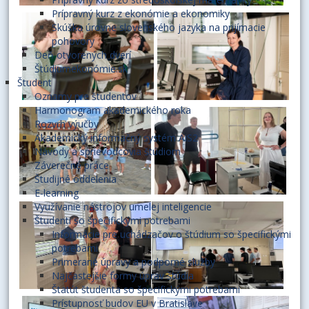
Prípravný kurz z ekonómie a ekonomiky
Skúška úrovne slovenského jazyka na prijímacie
pohovory
Deň otvorených dverí
Štúdiumekonómie.sk
Študent
Oznamy pre študentov
Harmonogram akademického roka
Rozvrh výučby
Akademický informačný systém AiS2
Návody a sprievodcovia štúdiom
Záverečné práce
Študijné oddelenia
E-learning
Využívanie nástrojov umelej inteligencie
Študenti so špecifickými potrebami
Informácie pre uchádzačov o štúdium so špecifickými
potrebami
Primerané úpravy a podporné služby
Najčastejšie formy úprav štúdia
Štatút študenta so špecifickými potrebami
Prístupnosť budov EU v Bratislave