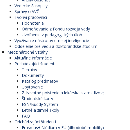
Vedecké časopisy
Správy o VVČ
Tvoriví pracovníci
Hodnotenie
Odmeňovanie z Fondu rozvoja vedy
Uvoľnenie z pedagogických úloh
Využívanie nástrojov umelej inteligencie
Oddelenie pre vedu a doktorandské štúdium
Medzinárodné vzťahy
Aktuálne informácie
Prichádzajúci študenti
Termíny
Dokumenty
Katalóg predmetov
Ubytovanie
Zdravotné poistenie a lekárska starostlivosť
Študentské karty
ESN/Buddy System
Letné a zimné školy
FAQ
Odchádzajúci študenti
Erasmus+ štúdium v EÚ (dlhodobé mobility)