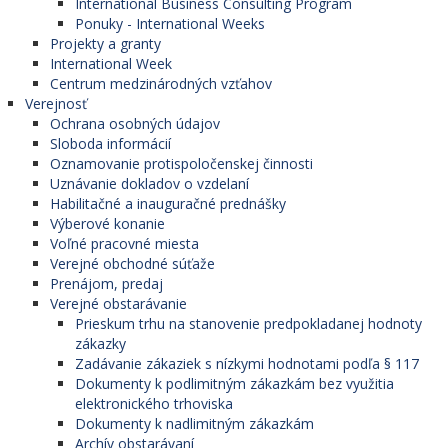
International Business Consulting Program
Ponuky - International Weeks
Projekty a granty
International Week
Centrum medzinárodných vzťahov
Verejnosť
Ochrana osobných údajov
Sloboda informácií
Oznamovanie protispoločenskej činnosti
Uznávanie dokladov o vzdelaní
Habilitačné a inauguračné prednášky
Výberové konanie
Voľné pracovné miesta
Verejné obchodné súťaže
Prenájom, predaj
Verejné obstarávanie
Prieskum trhu na stanovenie predpokladanej hodnoty
zákazky
Zadávanie zákaziek s nízkymi hodnotami podľa § 117
Dokumenty k podlimitným zákazkám bez využitia
elektronického trhoviska
Dokumenty k nadlimitným zákazkám
Archív obstarávaní