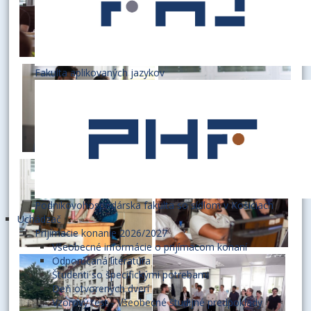
Fakulta aplikovaných jazykov
Podnikovohospodárska fakulta so sídlom v Košiciach
Uchádzač
Prijímacie konanie 2026/2027
Všeobecné informácie o prijímacom konaní
Odporúčaná literatúra
Študenti so špecifickými potrebami
Deň otvorených dverí
Vzorový test - Všeobecné študijné predpoklady