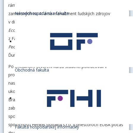
rámci sa mohli študenti vzdelávať v dvoch predmetoch
Národohospodárska fakulta
zameraných na AI a na manažment ľudských zdrojov
v digitálnej ére. Predmet
Artificial Intelligence for
Economists
pedagogicky zabezpečila Eva Rakovská
z Fakulty hospodárskej informatiky a predmet
Managing
People in the Digital Era
pedagogicky zabezpečila Soňa
Ďurišová z Fakulty podnikového manažmentu.
Po oficiálnom otvorení kurzu študenti pokračovali v
Obchodná fakulta
programe prehliadkou univerzity a po uvítacom občerstvení
nasledovala výučba. Prvý deň bol počas oboch týždňov
ukončený prehliadkou historického centra mesta
Bratislava. Počas oboch kurzov bola pre študentov
zabezpečená aj návšteva firmy, a to konkrétne návšteva
spoločnosti ESET s.r.o. počas prvého týždňa a návšteva
spoločnosti Henkel Slovakia s.r.o. v priestoroch EUBA počas
Fakulta hospodárskej informatiky
druhého týždňa výučby. V rámci oboch predmetov študenti