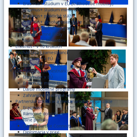
Erasmus+ štúdium v EÚ (krátkodobé mobility)
Erasmus+ štúdium mimo EÚ
Erasmus+ praktické stáže
Erasmus+ absolventské stáže
Ďalšie mobilitné programy
Letné a zimné školy
Skúsenosti študentov
Erasmus+ v 10 krokoch
Prichádzajúci zamestnanci
Erasmus+ v EÚ
Erasmus+ mimo EÚ
Odchádzajúci zamestnanci
Erasmus+ v EÚ
Erasmus+ mimo EÚ
Ďalšie mobilitné programy
Zahraničné pracovné cesty
Partnerské inštitúcie a medzinárodné organizácie
Erasmus+
Rámcové dohody
Aktuálne ponuky
Central Europe Connect
Diplomacia v praxi