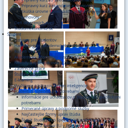
Prípravný kurz z ekonómie a ekonomiky
Skúška úrovne slovenského jazyka na prijímacie
pohovory
Deň otvorených dverí
Štúdiumekonómie.sk
Študent
Oznamy pre študentov
Harmonogram akademického roka
Rozvrh výučby
Akademický informačný systém AiS2
Návody a sprievodcovia štúdiom
Záverečné práce
Študijné oddelenia
E-learning
Využívanie nástrojov umelej inteligencie
Študenti so špecifickými potrebami
Informácie pre uchádzačov o štúdium so špecifickými
potrebami
Primerané úpravy a podporné služby
Najčastejšie formy úprav štúdia
Štatút študenta so špecifickými potrebami
Prístupnosť budov EU v Bratislave