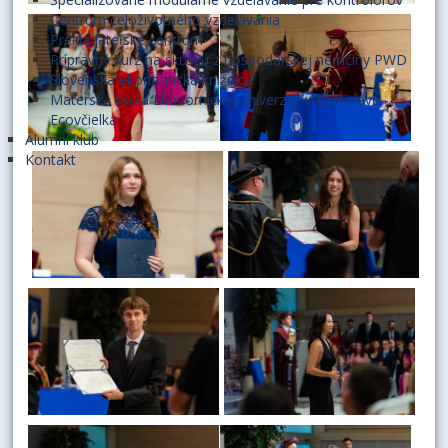
Centrum celoživotného vzdelávania
Prekladateľské centrum
Prípravný kurz na skúšku z hospodárskej nemčiny PWD
Slovenská ekonomická knižnica
Materská škola Ekonomickej univerzity v Bratislave -
Ecovčielka
Alumni klub
Kontakt