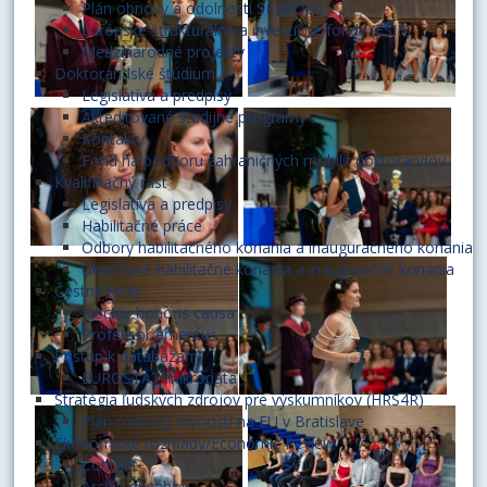
Plán obnovy a odolnosti SR (POO)
Európske štrukturálne a investičné fondy (EŠIF)
Medzinárodné projekty
Doktorandské štúdium
Legislatíva a predpisy
Akreditované študijné programy
Kontakty
Fond na podporu zahraničných mobilít doktorandov
Kvalifikačný rast
Legislatíva a predpisy
Habilitačné práce
Odbory habilitačného konania a inauguračného konania
Ukončené habilitačné konania a inauguračné konania
Čestné tituly
Doctor honoris causa
Professor emeritus
Prístup k databázam
EUROSTAT mikrodáta
Stratégia ľudských zdrojov pre výskumníkov (HRS4R)
Plán rodovej rovnosti na EU v Bratislave
Ekonomické rozhľady/Economic Review
Content
Archív obsahov