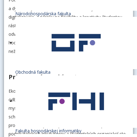
a dynamickým obdobím – svet sa menil, výučba sa
Národohospodárska fakulta
digitalizovala, a nároky na flexibilitu a kreativitu študentov
rástli. No vy ste obstáli. Preukázali ste zodpovednosť,
odvahu myslieť inak, chuť posúvať hranice a ochotu tvoriť
hodnoty. Práve tieto kvality dnes spoločnosť potrebuje viac
než kedykoľvek predtým.
Obchodná fakulta
Pripravení meniť svet
Ekonomická univerzita v Bratislave vás pripravila nielen po
odbornej stránke. Veríme, že ste si osvojili aj kritické
myslenie, interdisciplinárny pohľad, jazykové kompetencie,
schopnosť spolupráce a rešpektu voči diverzite názorov. V
prostredí fakúlt, výskumných centier, zahraničných mobilít,
Fakulta hospodárskej informatiky
podnikateľských inkubátorov a študentských organizácií ste