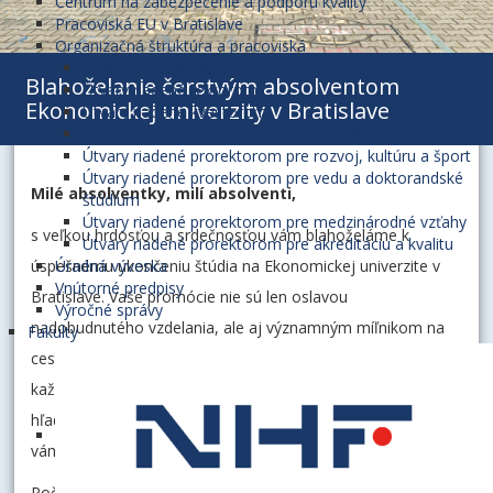
Centrum na zabezpečenie a podporu kvality
Pracoviská EU v Bratislave
Organizačná štruktúra a pracoviská
Organizačná štruktúra univerzity
Blahoželanie čerstvým absolventom
Útvary riadené rektorom
Ekonomickej univerzity v Bratislave
Útvary riadené kvestorom
Útvary riadené prorektorom pre vzdelávanie
Útvary riadené prorektorom pre rozvoj, kultúru a šport
Útvary riadené prorektorom pre vedu a doktorandské
Milé absolventky, milí absolventi,
štúdium
Útvary riadené prorektorom pre medzinárodné vzťahy
s veľkou hrdosťou a srdečnosťou vám blahoželáme k
Útvary riadené prorektorom pre akreditáciu a kvalitu
úspešnému ukončeniu štúdia na Ekonomickej univerzite v
Úradná výveska
Vnútorné predpisy
Bratislave. Vaše promócie nie sú len oslavou
Výročné správy
nadobudnutého vzdelania, ale aj významným míľnikom na
Fakulty
ceste osobnostného a profesionálneho dozrievania. Za
každým diplomom sa ukrývajú roky vytrvalosti, práce,
hľadania, rozhodnutí i sebaprekonávania. Tento úspech patrí
vám a vašim blízkym, ktorí vás počas štúdia podporovali.
Počas svojho akademického pôsobenia ste prešli náročným