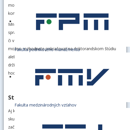
mohli objaviť svoj potenciál, formovať identitu a budovať
kontakty, ktoré pretrvajú aj za múrmi univerzity.
Mnohých z vás čaká pôsobenie v biznise, vo verejnej
správe, v medzinárodných inštitúciách, neziskovom sektore
či vo vlastných podnikateľských projektoch. Niektorí sa
možno rozhodnete pokračovať na doktorandskom štúdiu
Fakulta podnikového manažmentu
alebo v zahraničí. Nech už bude vaša cesta akákoľvek,
držíme vám palce a prajeme, aby ste zostali verní svojim
hodnotám a boli aktívnymi spolutvorcami lepšej budúcnosti.
Ste navždy súčasťou EUBA
Fakulta medzinárodných vzťahov
Aj keď opúšťate prednáškové miestnosti a seminárne
skupiny, vzťah s univerzitou sa tým nekončí. Naopak –
začína sa nová forma partnerstva. Ako absolventi