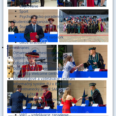
Stravovanie
Ubytovanie
Šport
Psychologicko-poradenské služby
Študentské organizácie
Študentský parlament EU v Bratislave
AIESEC
Erasmus Student Network
oikos Bratislava
Zamestnanec
Oznamy pre zamestnancov
Systém vybavovania podnetov
Odborová organizácia
Oddelenie pre personálne a sociálne otázky
EURAXESS Welcome centrum
Mentoringové a vzdelávacie centrum
Informačný systém EU v Bratislave
Zamestnanecký portál SAP FIORI
Preukaz učiteľa ITIC
Tlačivá pre zamestnancov
Pôžička pre pedagógov
Účelové zariadenia - rekreačné pobyty
VIRT – vzdelávacie zariadenie