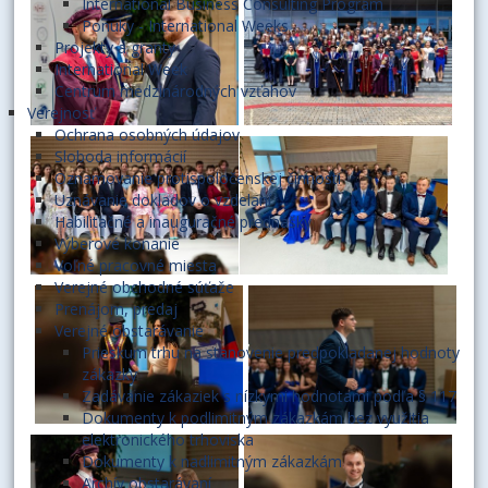
International Business Consulting Program
Ponuky - International Weeks
Projekty a granty
International Week
Centrum medzinárodných vzťahov
Verejnosť
Ochrana osobných údajov
Sloboda informácií
Oznamovanie protispoločenskej činnosti
Uznávanie dokladov o vzdelaní
Habilitačné a inauguračné prednášky
Výberové konanie
Voľné pracovné miesta
Verejné obchodné súťaže
Prenájom, predaj
Verejné obstarávanie
Prieskum trhu na stanovenie predpokladanej hodnoty
zákazky
Zadávanie zákaziek s nízkymi hodnotami podľa § 117
Dokumenty k podlimitným zákazkám bez využitia
elektronického trhoviska
Dokumenty k nadlimitným zákazkám
Archív obstarávaní