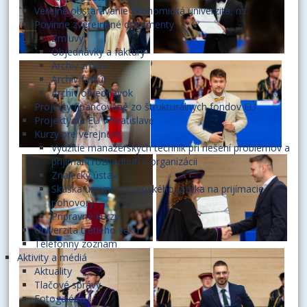
Verejné obstarávanie Ekonomická univerzita, n.f.
Povinne zverejnené dokumenty
Zmluvy
Objednávky a faktúry
Archív zmlúv
Archív faktúr
Archív objednávok
Projekty financované zo štrukturálnych fondov EÚ
Projekty na EU v Bratislave
Kurzy pre verejnosť
Využitie manažérskych techník pri riešení problémov a
prijímaní rozhodnutí v organizácii
Znalecký ústav
Skúška úrovne slovenského jazyka na prijímacie
pohovory
Prípravné kurzy
Univerzita tretieho veku
Telefónny zoznam
Aktivity a médiá
Aktuality
Tlačové správy
Fotogaléria