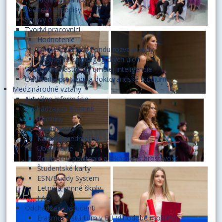
Vedecké časopisy
Správy o VVČ
Tvoriví pracovníci
Hodnotenie
Odmeňovanie z Fondu rozvoja vedy
Uvoľnenie z pedagogických úloh
Využívanie nástrojov umelej inteligencie
Oddelenie pre vedu a doktorandské štúdium
Medzinárodné vzťahy
Aktuálne informácie
Prichádzajúci študenti
Termíny
Dokumenty
Katalóg predmetov
Ubytovanie
Zdravotné poistenie a lekárska starostlivosť
Študentské karty
ESN/Buddy System
Letné a zimné školy
FAQ
Odchádzajúci študenti
Erasmus+ štúdium v EÚ (dlhodobé mobility)