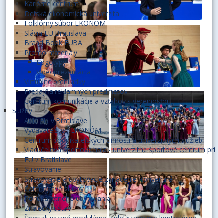
Kariérne centrum
Detská ekonomická univerzita
Folklórny súbor EKONÓM
Slávia EU Bratislava
Brand Book EUBA
Promo materiály
Logotypy
Videoprezentácia
Virtuálne prehliadky
Predajňa reklamných predmetov
Centrum komunikácie a vzťahov s verejnosťou
Služby
Aula EU v Bratislave
Vydavateľstvo EKONÓM
Centrum podnikateľských činností a univerzitných služieb
Viacúčelová športová hala - univerzitné športové centrum pri
EU v Bratislave
Stravovanie
Stravovacie a ubytovacie zariadenie Konventná
Cateringové služby
Ponuka letného ubytovania
Znalecký ústav
Špecializované modulárne vzdelávanie pre kontrolórov