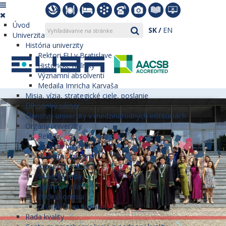
Úvod
SK
EN
Univerzita
História univerzity
Rektori EU v Bratislave
Historické míľniky
Významní absolventi
Medaila Imricha Karvaša
Misia, vízia, strategické ciele, poslanie
Dlhodobý zámer
Členstvo univerzity v medzinárodných inštitúciách
Orgány univerzity
Rektor
Vedenie univerzity
Akademický senát
Kolégium rektora
Vedecká rada
Správna rada
Etická komisia
Disciplinárna komisia
Rada kvality