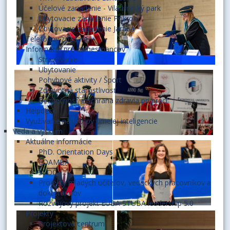
Účelové zariadenie - Vila Horský park
Ubytovacie zariadenie Pokrok
Ubytovacie zariadenie Jarabá
Telefónny zoznam
Informácie pre zamestnancov
Stravovanie
Ubytovanie
Pohybové aktivity / Šport
Zdravotná starostlivosť
Bezpečnosť a ochrana zdravia pri práci
Helpdesk
Využívanie nástrojov umelej inteligencie
Veda a výskum
Aktuálne informácie
PhD. Orientation Days
EDAMBA
ŠVOČ
Projekty mladých učiteľov, vedeckých pracovníkov a
doktorandov
Rozvojový projekt EUBA STUBA leadership 5.0
Projekty
Projektové centrum