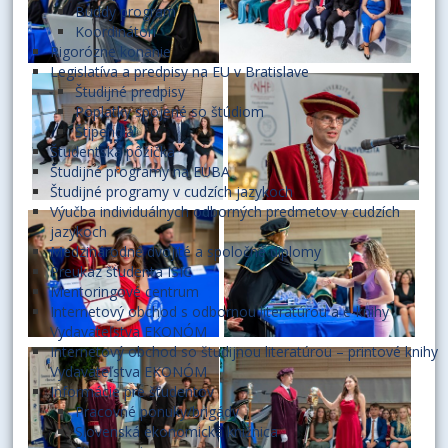
Buddy program
Koordinátori
Rigorózne konanie
Legislatíva a predpisy na EU v Bratislave
Študijné predpisy
Poplatky spojené so štúdiom
Štipendiá
Študentská pôžička
Študijné programy na EUBA
Študijné programy v cudzích jazykoch
Výučba individuálnych odborných predmetov v cudzích
jazykoch
Medzinárodné dvojité a spoločné diplomy
Preukaz študenta ISIC
Mentoringové centrum
Internetový obchod s odbornou literatúrou a e-knihy
Vydavateľstva EKONÓM
Internetový obchod so študijnou literatúrou – printové knihy
Vydavateľstva EKONÓM
Informácie pre študentov
Pracovné ponuky/brigády
Slovenská ekonomická knižnica