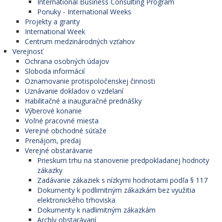
International Business Consulting Program
Ponuky - International Weeks
Projekty a granty
International Week
Centrum medzinárodných vzťahov
Verejnosť
Ochrana osobných údajov
Sloboda informácií
Oznamovanie protispoločenskej činnosti
Uznávanie dokladov o vzdelaní
Habilitačné a inauguračné prednášky
Výberové konanie
Voľné pracovné miesta
Verejné obchodné súťaže
Prenájom, predaj
Verejné obstarávanie
Prieskum trhu na stanovenie predpokladanej hodnoty
zákazky
Zadávanie zákaziek s nízkymi hodnotami podľa § 117
Dokumenty k podlimitným zákazkám bez využitia
elektronického trhoviska
Dokumenty k nadlimitným zákazkám
Archív obstarávaní