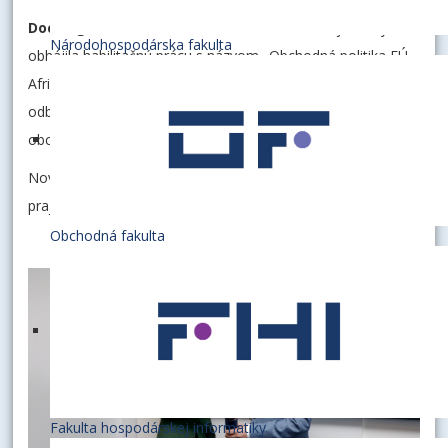
Doc. Ing. Ľubica Zubaľová, PhD.
, z Obchodnej fakulty,
Národohospodárska fakulta
obhájila habilitačnú prácu s názvom „Obchodná politika EÚ -
Afrika, Karibik a Tichomorie a indicko-tichomorský región“ v
odbore habilitačného konania a inauguračného konania
obchod a marketing.
Novovymenovaným docentkám srdečne blahoželáme a
prajeme veľa pracovných úspechov.
Obchodná fakulta
Fakulta hospodárskej informatiky