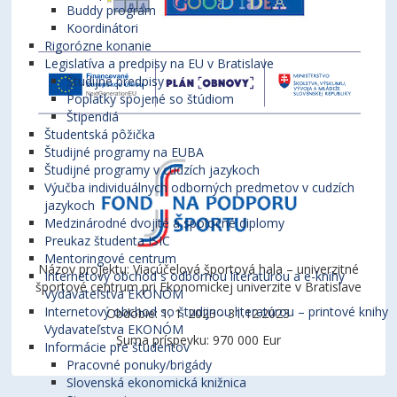
Buddy program
Koordinátori
Rigorózne konanie
Legislatíva a predpisy na EU v Bratislave
Študijné predpisy
Poplatky spojené so štúdiom
Štipendiá
Študentská pôžička
Študijné programy na EUBA
Študijné programy v cudzích jazykoch
Výučba individuálnych odborných predmetov v cudzích
jazykoch
Medzinárodné dvojité a spoločné diplomy
Preukaz študenta ISIC
Mentoringové centrum
Názov projektu: Viacúčelová športová hala – univerzitné
Internetový obchod s odbornou literatúrou a e-knihy
športové centrum pri Ekonomickej univerzite v Bratislave
Vydavateľstva EKONÓM
Internetový obchod so študijnou literatúrou – printové knihy
Obdobie: 1. 1. 2023 - 31.12.2023
Vydavateľstva EKONÓM
Suma príspevku: 970 000 Eur
Informácie pre študentov
Pracovné ponuky/brigády
Slovenská ekonomická knižnica