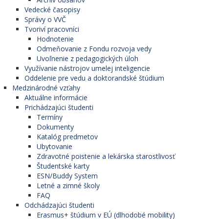
Vedecké časopisy
Správy o VVČ
Tvoriví pracovníci
Hodnotenie
Odmeňovanie z Fondu rozvoja vedy
Uvoľnenie z pedagogických úloh
Využívanie nástrojov umelej inteligencie
Oddelenie pre vedu a doktorandské štúdium
Medzinárodné vzťahy
Aktuálne informácie
Prichádzajúci študenti
Termíny
Dokumenty
Katalóg predmetov
Ubytovanie
Zdravotné poistenie a lekárska starostlivosť
Študentské karty
ESN/Buddy System
Letné a zimné školy
FAQ
Odchádzajúci študenti
Erasmus+ štúdium v EÚ (dlhodobé mobility)