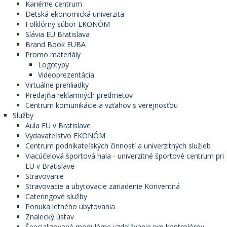
Kariérne centrum
Detská ekonomická univerzita
Folklórny súbor EKONÓM
Slávia EU Bratislava
Brand Book EUBA
Promo materiály
Logotypy
Videoprezentácia
Virtuálne prehliadky
Predajňa reklamných predmetov
Centrum komunikácie a vzťahov s verejnosťou
Služby
Aula EU v Bratislave
Vydavateľstvo EKONÓM
Centrum podnikateľských činností a univerzitných služieb
Viacúčelová športová hala - univerzitné športové centrum pri
EU v Bratislave
Stravovanie
Stravovacie a ubytovacie zariadenie Konventná
Cateringové služby
Ponuka letného ubytovania
Znalecký ústav
Špecializované modulárne vzdelávanie pre kontrolórov