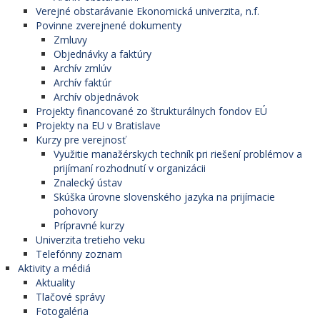
Verejné obstarávanie Ekonomická univerzita, n.f.
Povinne zverejnené dokumenty
Zmluvy
Objednávky a faktúry
Archív zmlúv
Archív faktúr
Archív objednávok
Projekty financované zo štrukturálnych fondov EÚ
Projekty na EU v Bratislave
Kurzy pre verejnosť
Využitie manažérskych techník pri riešení problémov a
prijímaní rozhodnutí v organizácii
Znalecký ústav
Skúška úrovne slovenského jazyka na prijímacie
pohovory
Prípravné kurzy
Univerzita tretieho veku
Telefónny zoznam
Aktivity a médiá
Aktuality
Tlačové správy
Fotogaléria