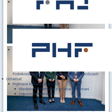
Fakulta aplikovaných jazykov
Podnikovohospodárska fakulta so sídlom v Košiciach
Uchádzač
Prijímacie konanie 2026/2027
Všeobecné informácie o prijímacom konaní
Odporúčaná literatúra
Študenti so špecifickými potrebami
Deň otvorených dverí
Vzorový test - Všeobecné študijné predpoklady