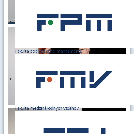
Fakulta podnikového manažmentu
Fakulta medzinárodných vzťahov