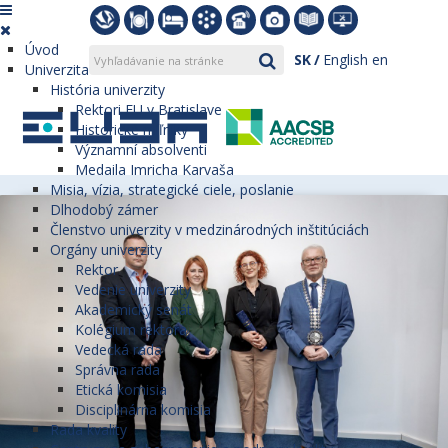
Úvod
SK
English
en
Univerzita
História univerzity
Rektori EU v Bratislave
Historické míľniky
Významní absolventi
Medaila Imricha Karvaša
Misia, vízia, strategické ciele, poslanie
Dlhodobý zámer
Členstvo univerzity v medzinárodných inštitúciách
Orgány univerzity
Rektor
Vedenie univerzity
Akademický senát
Kolégium rektora
Vedecká rada
Správna rada
Etická komisia
Disciplinárna komisia
Rada kvality