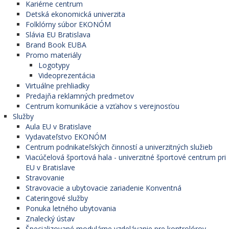
Kariérne centrum
Detská ekonomická univerzita
Folklórny súbor EKONÓM
Slávia EU Bratislava
Brand Book EUBA
Promo materiály
Logotypy
Videoprezentácia
Virtuálne prehliadky
Predajňa reklamných predmetov
Centrum komunikácie a vzťahov s verejnosťou
Služby
Aula EU v Bratislave
Vydavateľstvo EKONÓM
Centrum podnikateľských činností a univerzitných služieb
Viacúčelová športová hala - univerzitné športové centrum pri
EU v Bratislave
Stravovanie
Stravovacie a ubytovacie zariadenie Konventná
Cateringové služby
Ponuka letného ubytovania
Znalecký ústav
Špecializované modulárne vzdelávanie pre kontrolórov