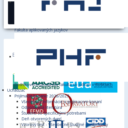
06. november 2019
Fakulta aplikovaných jazykov
Ekonomická univerzita v Bratislave je členom
týchto medzinárodných inštitúcií
Podnikovohospodárska fakulta so sídlom v Košiciach
Uchádzač
Prijímacie konanie 2026/2027
Všeobecné informácie o prijímacom konaní
Odporúčaná literatúra
Študenti so špecifickými potrebami
Deň otvorených dverí
Vzorový test - Všeobecné študijné predpoklady