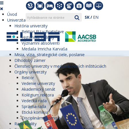
Úvod
SK
EN
Univerzita
História univerzity
Rektori EU v Bratislave
Historické míľniky
Významní absolventi
Medaila Imricha Karvaša
Misia, vízia, strategické ciele, poslanie
Dlhodobý zámer
Členstvo univerzity v medzinárodných inštitúciách
Orgány univerzity
Rektor
Vedenie univerzity
Akademický senát
Kolégium rektora
Vedecká rada
Správna rada
Etická komisia
Disciplinárna komisia
Rada kvality