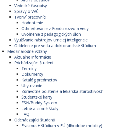
Vedecké časopisy
Správy o VVČ
Tvoriví pracovníci
Hodnotenie
Odmeňovanie z Fondu rozvoja vedy
Uvoľnenie z pedagogických úloh
Využívanie nástrojov umelej inteligencie
Oddelenie pre vedu a doktorandské štúdium
Medzinárodné vzťahy
Aktuálne informácie
Prichádzajúci študenti
Termíny
Dokumenty
Katalóg predmetov
Ubytovanie
Zdravotné poistenie a lekárska starostlivosť
Študentské karty
ESN/Buddy System
Letné a zimné školy
FAQ
Odchádzajúci študenti
Erasmus+ štúdium v EÚ (dlhodobé mobility)