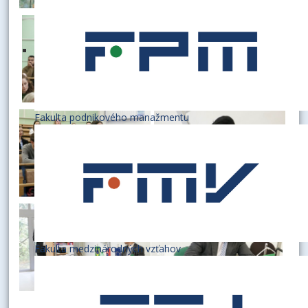
Fakulta podnikového manažmentu
Fakulta medzinárodných vzťahov