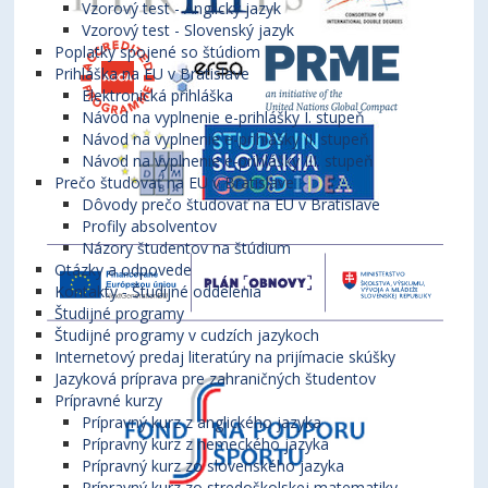
Vzorový test - Anglický jazyk
Vzorový test - Slovenský jazyk
Poplatky spojené so štúdiom
Prihláška na EU v Bratislave
Elektronická prihláška
Návod na vyplnenie e-prihlášky I. stupeň
Návod na vyplnenie e-prihlášky II. stupeň
Návod na vyplnenie e-prihlášky III. stupeň
Prečo študovať na EU v Bratislave
Dôvody prečo študovať na EU v Bratislave
Profily absolventov
Názory študentov na štúdium
Otázky a odpovede
Kontakty - Študijné oddelenia
Študijné programy
Študijné programy v cudzích jazykoch
Internetový predaj literatúry na prijímacie skúšky
Jazyková príprava pre zahraničných študentov
Prípravné kurzy
Prípravný kurz z anglického jazyka
Prípravný kurz z nemeckého jazyka
Prípravný kurz zo slovenského jazyka
Prípravný kurz zo stredoškolskej matematiky