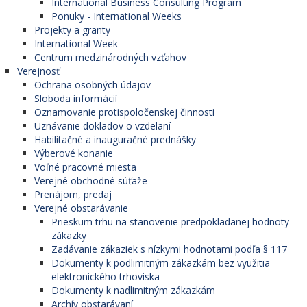
International Business Consulting Program
Ponuky - International Weeks
Projekty a granty
International Week
Centrum medzinárodných vzťahov
Verejnosť
Ochrana osobných údajov
Sloboda informácií
Oznamovanie protispoločenskej činnosti
Uznávanie dokladov o vzdelaní
Habilitačné a inauguračné prednášky
Výberové konanie
Voľné pracovné miesta
Verejné obchodné súťaže
Prenájom, predaj
Verejné obstarávanie
Prieskum trhu na stanovenie predpokladanej hodnoty
zákazky
Zadávanie zákaziek s nízkymi hodnotami podľa § 117
Dokumenty k podlimitným zákazkám bez využitia
elektronického trhoviska
Dokumenty k nadlimitným zákazkám
Archív obstarávaní