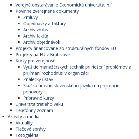
Verejné obstarávanie Ekonomická univerzita, n.f.
Povinne zverejnené dokumenty
Zmluvy
Objednávky a faktúry
Archív zmlúv
Archív faktúr
Archív objednávok
Projekty financované zo štrukturálnych fondov EÚ
Projekty na EU v Bratislave
Kurzy pre verejnosť
Využitie manažérskych techník pri riešení problémov a
prijímaní rozhodnutí v organizácii
Znalecký ústav
Skúška úrovne slovenského jazyka na prijímacie
pohovory
Prípravné kurzy
Univerzita tretieho veku
Telefónny zoznam
Aktivity a médiá
Aktuality
Tlačové správy
Fotogaléria