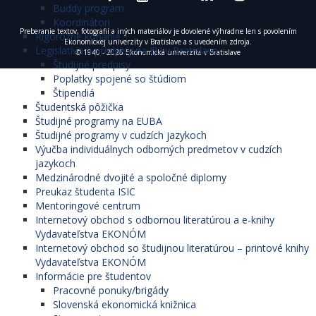
Buddy program
Koordinátori
Preberanie textov, fotografií a iných materiálov je dovolené výhradne len s povolením
Rigorózne konanie
Ekonomickej univerzity v Bratislave a s uvedením zdroja.
Legislatíva a predpisy na EU v Bratislave
© 1940 - 2026 Ekonomická univerzita v Bratislave
Študijné predpisy
Poplatky spojené so štúdiom
Štipendiá
Študentská pôžička
Študijné programy na EUBA
Študijné programy v cudzích jazykoch
Výučba individuálnych odborných predmetov v cudzích
jazykoch
Medzinárodné dvojité a spoločné diplomy
Preukaz študenta ISIC
Mentoringové centrum
Internetový obchod s odbornou literatúrou a e-knihy
Vydavateľstva EKONÓM
Internetový obchod so študijnou literatúrou – printové knihy
Vydavateľstva EKONÓM
Informácie pre študentov
Pracovné ponuky/brigády
Slovenská ekonomická knižnica