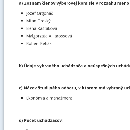
a) Zoznam členov výberovej komisie v rozsahu meno 
Jozef Orgonáš
Milan Oreský
Elena Kašťáková
Malgorzata A. Jarossová
Róbert Rehák
b) Údaje vybraného uchádzača a neúspešných uchádza
c) Názov študijného odboru, v ktorom má vybraný uc
Ekonómia a manažment
d) Počet uchádzačov
: