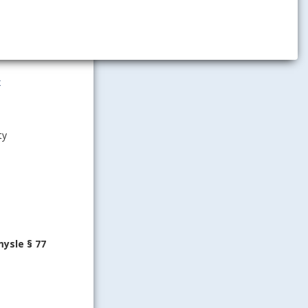
ničí,
vnom čase na
x
ty
mysle § 77