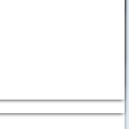
od počtu rokov
Projekty financované zo
štrukturálnych fondov EÚ
Projekty na EU v Bratislave
e aj súhlas
Kurzy pre verejnosť
rých
Univerzita tretieho veku
Telefónny zoznam
adresu:
de o doklady