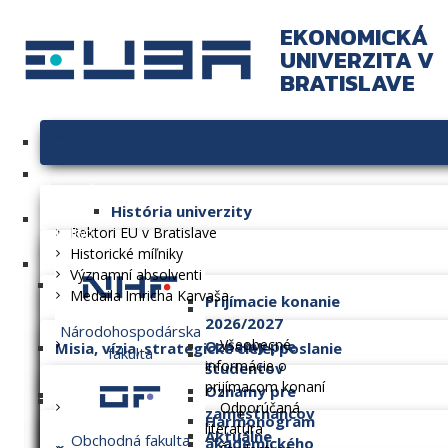
EKONOMICKÁ
UNIVERZITA V
BRATISLAVE
Univerzita
História univerzity
Fakulty
Rektori EU v Bratislave
Historické míľniky
Významní absolventi
Medaila Imricha Karvaša
Prijímacie konanie
2026/2027
Národohospodárska
Všeobecné
Oznamy pre
Misia, vízia, strategické ciele, poslanie
fakulta
informácie o
študentov
prijímacom konaní
Oznamy pre
Dlhodobý zámer
Odporúčaná
zamestnancov
Harmonogram
literatúra
Aktuálne
Obchodná fakulta
akademického