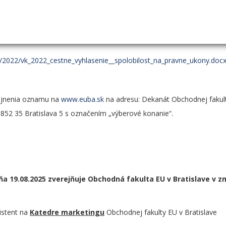
mi školami sídliacimi, resp. pôsobiacimi na území SR, ako aj v zahra
, resp. výskumného pracovníka s uvedením údaja o týždennom praco
,
va/2022/vk_2022_cestne_vyhlasenie__spolobilost_na_pravne_ukony.doc
rejnenia oznamu na
www.euba.sk
na adresu: Dekanát Obchodnej fakul
 852 35 Bratislava 5 s označením „výberové konanie“.
a 19.08.2025 zverejňuje Obchodná fakulta EU v Bratislave v z
istent na
Katedre marketingu
Obchodnej fakulty EU v Bratislave