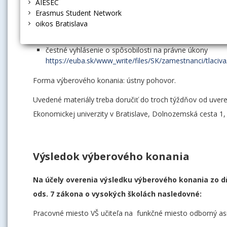
AIESEC
čestné vyhlásenie o iných pracovných pomeroch s vysoký
Erasmus Student Network
uzatvorených na výkon práce vysokoškolského učiteľa
oikos Bratislava
účely preukázania skutočnosti podľa § 74 ods. 5 zákona
čestné vyhlásenie o bezúhonnosti a
čestné vyhlásenie o spôsobilosti na právne úkony
https://euba.sk/www_write/files/SK/zamestnanci/tlaci
Forma výberového konania: ústny pohovor.
Uvedené materiály treba doručiť do troch týždňov od uve
Ekonomickej univerzity v Bratislave, Dolnozemská cesta 1,
Výsledok výberového konania
Na účely overenia výsledku výberového konania zo dň
ods. 7 zákona o vysokých školách nasledovné:
Pracovné miesto VŠ učiteľa na funkčné miesto odborný as