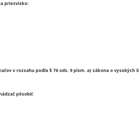
a priezvisko:
čov v rozsahu podľa § 76 ods. 9 písm. a) zákona o vysokých š
hádzač pôsobiť