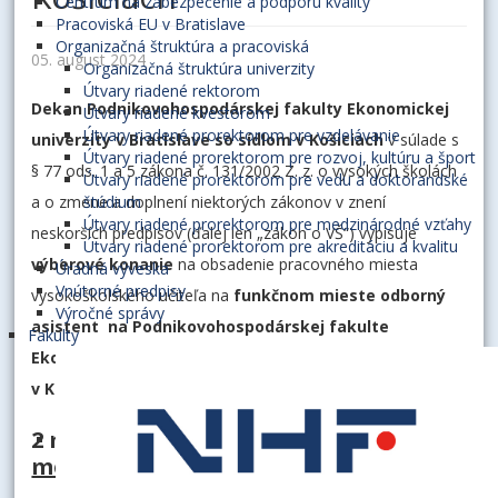
Centrum na zabezpečenie a podporu kvality
Pracoviská EU v Bratislave
Organizačná štruktúra a pracoviská
05. august 2024
Organizačná štruktúra univerzity
Útvary riadené rektorom
Dekan Podnikovohospodárskej fakulty Ekonomickej
Útvary riadené kvestorom
Útvary riadené prorektorom pre vzdelávanie
univerzity v Bratislave
so sídlom v Košiciach
v súlade s
Útvary riadené prorektorom pre rozvoj, kultúru a šport
§ 77 ods. 1 a 5 zákona č. 131/2002 Z. z. o vysokých školách
Útvary riadené prorektorom pre vedu a doktorandské
a o zmene a doplnení niektorých zákonov v znení
štúdium
Útvary riadené prorektorom pre medzinárodné vzťahy
neskorších predpisov (ďalej len „zákon o VŠ“) vypisuje
Útvary riadené prorektorom pre akreditáciu a kvalitu
výberové konanie
na obsadenie pracovného miesta
Úradná výveska
Vnútorné predpisy
vysokoškolského učiteľa na
funkčnom mieste odborný
Výročné správy
asistent
na Podnikovohospodárskej fakulte
Fakulty
Ekonomickej univerzity v Bratislave so sídlom
v Košiciach
nasledovne:
2 miesta na
Katedre kvantitatívnych
metód
: