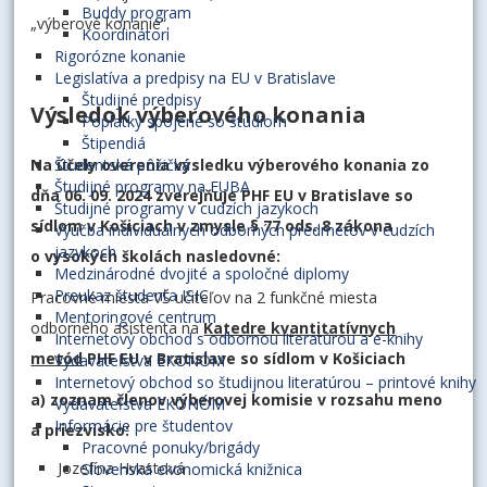
Buddy program
„výberové konanie“.
Koordinátori
Rigorózne konanie
Legislatíva a predpisy na EU v Bratislave
Študijné predpisy
Výsledok výberového konania
Poplatky spojené so štúdiom
Štipendiá
Na účely overenia výsledku výberového konania zo
Študentská pôžička
Študijné programy na EUBA
dňa 06. 09. 2024 zverejňuje PHF EU v Bratislave so
Študijné programy v cudzích jazykoch
sídlom v Košiciach v zmysle § 77 ods. 8 zákona
Výučba individuálnych odborných predmetov v cudzích
jazykoch
o vysokých školách nasledovné:
Medzinárodné dvojité a spoločné diplomy
Preukaz študenta ISIC
Pracovné miesta VŠ učiteľov na 2 funkčné miesta
Mentoringové centrum
odborného asistenta na
Katedre kvantitatívnych
Internetový obchod s odbornou literatúrou a e-knihy
metód
PHF EU v Bratislave so sídlom v Košiciach
Vydavateľstva EKONÓM
Internetový obchod so študijnou literatúrou – printové knihy
a) zoznam členov výberovej komisie v rozsahu meno
Vydavateľstva EKONÓM
Informácie pre študentov
a priezvisko:
Pracovné ponuky/brigády
Jozefína Hvastová
Slovenská ekonomická knižnica