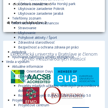
Účelové zariadenie - Vila Horský park
ekonómia a manažment
Ubytovacie zariadenie Pokrok
Ubytovacie zariadenie Jarabá
Telefónny zoznam
d) Počet uchádzačov: 2
Informácie pre zamestnancov
Stravovanie
Ubytovanie
Pohybové aktivity / Šport
Zdravotná starostlivosť
Bezpečnosť a ochrana zdravia pri práci
Helpdesk
Ekonomická univerzita v Bratislave je členom
Využívanie nástrojov umelej inteligencie
týchto medzinárodných inštitúcií
Veda a výskum
Aktuálne informácie
PhD. Orientation Days
EDAMBA
ŠVOČ
Projekty mladých učiteľov, vedeckých pracovníkov a
doktorandov
Rozvojový projekt EUBA STUBA leadership 5.0
Projekty
Projektové centrum