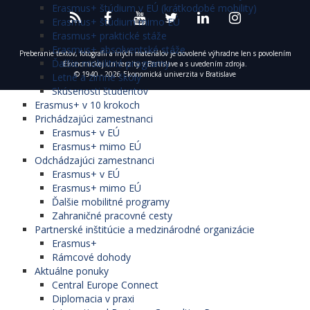
Erasmus+ štúdium v EÚ (krátkodobé mobility)
Erasmus+ štúdium mimo EÚ
Erasmus+ praktické stáže
Erasmus+ absolventské stáže
Preberanie textov, fotografií a iných materiálov je dovolené výhradne len s povolením
Ďalšie mobilitné programy
Ekonomickej univerzity v Bratislave a s uvedením zdroja.
© 1940 - 2026 Ekonomická univerzita v Bratislave
Letné a zimné školy
Skúsenosti študentov
Erasmus+ v 10 krokoch
Prichádzajúci zamestnanci
Erasmus+ v EÚ
Erasmus+ mimo EÚ
Odchádzajúci zamestnanci
Erasmus+ v EÚ
Erasmus+ mimo EÚ
Ďalšie mobilitné programy
Zahraničné pracovné cesty
Partnerské inštitúcie a medzinárodné organizácie
Erasmus+
Rámcové dohody
Aktuálne ponuky
Central Europe Connect
Diplomacia v praxi