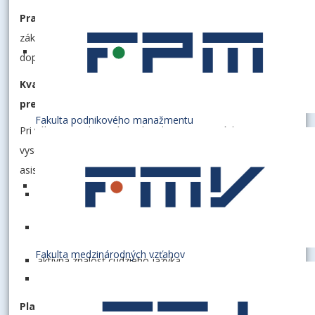
Pracovná náplň:
v súlade s § 75, ods. 6) písm. b) a c)
zákona č. 131/2002 Z. z. o vysokých školách a o zmene a
doplnení niektorých zákonov v znení neskorších predpisov.
Kvalifikačné predpoklady a osobitné kvalifikačné
predpoklady:
Fakulta podnikového manažmentu
Pri výberovom konaní na obsadenie pracovných miest
vysokoškolských učiteľov na funkčnom mieste odborný
asistent sa posudzujú najmä tieto kritériá:
VŠ vzdelanie v príslušnom študijnom odbore, ukončené
VŠ vzdelanie 3. stupňa,
pedagogická, tvorivá (vedeckovýskumná) a publikačná
činnosť,
Fakulta medzinárodných vzťahov
aktívna znalosť cudzieho jazyka,
bezúhonnosť.
Platové podmienky
: v súlade so zákonom č. 553/2003 Z.