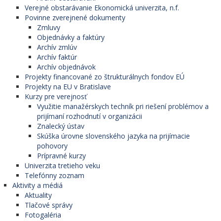
Verejné obstarávanie Ekonomická univerzita, n.f.
Povinne zverejnené dokumenty
Zmluvy
Objednávky a faktúry
Archív zmlúv
Archív faktúr
Archív objednávok
Projekty financované zo štrukturálnych fondov EÚ
Projekty na EU v Bratislave
Kurzy pre verejnosť
Využitie manažérskych techník pri riešení problémov a
prijímaní rozhodnutí v organizácii
Znalecký ústav
Skúška úrovne slovenského jazyka na prijímacie
pohovory
Prípravné kurzy
Univerzita tretieho veku
Telefónny zoznam
Aktivity a médiá
Aktuality
Tlačové správy
Fotogaléria