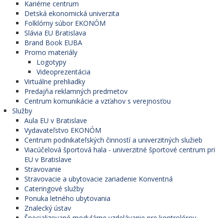
Kariérne centrum
Detská ekonomická univerzita
Folklórny súbor EKONÓM
Slávia EU Bratislava
Brand Book EUBA
Promo materiály
Logotypy
Videoprezentácia
Virtuálne prehliadky
Predajňa reklamných predmetov
Centrum komunikácie a vzťahov s verejnosťou
Služby
Aula EU v Bratislave
Vydavateľstvo EKONÓM
Centrum podnikateľských činností a univerzitných služieb
Viacúčelová športová hala - univerzitné športové centrum pri
EU v Bratislave
Stravovanie
Stravovacie a ubytovacie zariadenie Konventná
Cateringové služby
Ponuka letného ubytovania
Znalecký ústav
Špecializované modulárne vzdelávanie pre kontrolórov