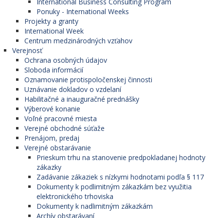
International Business Consulting Program
Ponuky - International Weeks
Projekty a granty
International Week
Centrum medzinárodných vzťahov
Verejnosť
Ochrana osobných údajov
Sloboda informácií
Oznamovanie protispoločenskej činnosti
Uznávanie dokladov o vzdelaní
Habilitačné a inauguračné prednášky
Výberové konanie
Voľné pracovné miesta
Verejné obchodné súťaže
Prenájom, predaj
Verejné obstarávanie
Prieskum trhu na stanovenie predpokladanej hodnoty
zákazky
Zadávanie zákaziek s nízkymi hodnotami podľa § 117
Dokumenty k podlimitným zákazkám bez využitia
elektronického trhoviska
Dokumenty k nadlimitným zákazkám
Archív obstarávaní