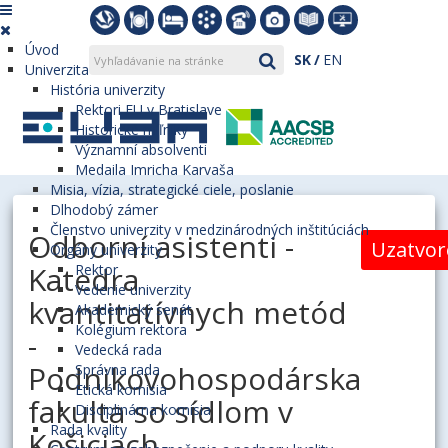
Úvod
SK
EN
Univerzita
História univerzity
Rektori EU v Bratislave
Historické míľniky
Významní absolventi
Medaila Imricha Karvaša
Misia, vízia, strategické ciele, poslanie
Dlhodobý zámer
Členstvo univerzity v medzinárodných inštitúciách
Odborní asistenti -
Uzatvo
Orgány univerzity
Katedra
Rektor
Vedenie univerzity
kvantitatívnych metód
Akademický senát
Kolégium rektora
-
Vedecká rada
Podnikovohospodárska
Správna rada
Etická komisia
fakulta so sídlom v
Disciplinárna komisia
Rada kvality
Košiciach