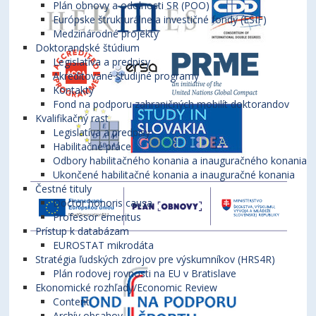
Plán obnovy a odolnosti SR (POO)
Európske štrukturálne a investičné fondy (EŠIF)
Medzinárodné projekty
Doktorandské štúdium
Legislatíva a predpisy
Akreditované študijné programy
Kontakty
Fond na podporu zahraničných mobilít doktorandov
Kvalifikačný rast
Legislatíva a predpisy
Habilitačné práce
Odbory habilitačného konania a inauguračného konania
Ukončené habilitačné konania a inauguračné konania
Čestné tituly
Doctor honoris causa
Professor emeritus
Prístup k databázam
EUROSTAT mikrodáta
Stratégia ľudských zdrojov pre výskumníkov (HRS4R)
Plán rodovej rovnosti na EU v Bratislave
Ekonomické rozhľady/Economic Review
Content
Archív obsahov