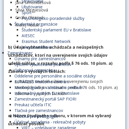
Stravovanie
Jana Simonidesová
Ubytovanie
Silvia Megyesiová
Šport
Cecília Olexová
Psychologicko-poradenské služby
Študentské organizácie
Matej Hudák
Študentský parlament EU v Bratislave
AIESEC
Erasmus Student Network
b) Údaje vybraného uchádzača a neúspešných
oikos Bratislava
Zamestnanec
uchádzačov, ktorí na uverejnenie svojich údajov
Oznamy pre zamestnancov
udelili súhlas, v rozsahu podľa § 76 ods. 10 písm. a)
Systém vybavovania podnetov
Odborová organizácia
zákona o vysokých školách:
Oddelenie pre personálne a sociálne otázky
uchádzači neudelili súhlas k uverejneniu svojich
EURAXESS Welcome centrum
osobných údajov v rozsahu podľa § 76 ods. 10 písm. a)
Mentoringové a vzdelávacie centrum
Informačný systém EU v Bratislave
zákona o vysokých školách
Zamestnanecký portál SAP FIORI
Preukaz učiteľa ITIC
Tlačivá pre zamestnancov
c) Názov študijného odboru, v ktorom má vybraný
Pôžička pre pedagógov
Účelové zariadenia - rekreačné pobyty
uchádzač pôsobiť
VIRT – vzdelávacie zariadenie