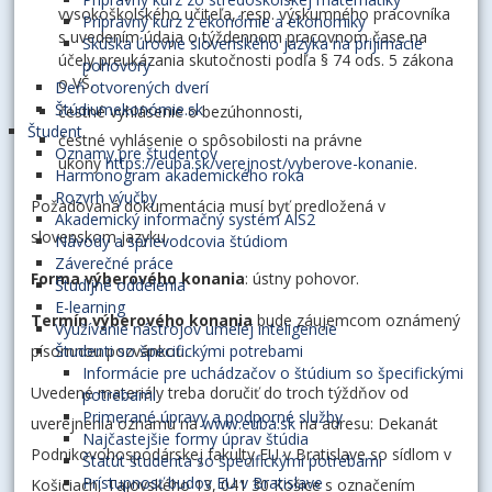
vysokoškolského učiteľa, resp. výskumného pracovníka
Prípravný kurz z ekonómie a ekonomiky
s uvedením údaja o týždennom pracovnom čase na
Skúška úrovne slovenského jazyka na prijímacie
účely preukázania skutočnosti podľa § 74 ods. 5 zákona
pohovory
o VŠ,
Deň otvorených dverí
Štúdiumekonómie.sk
čestné vyhlásenie o bezúhonnosti,
Študent
čestné vyhlásenie o spôsobilosti na právne
Oznamy pre študentov
úkony
https://euba.sk/verejnost/vyberove-konanie
.
Harmonogram akademického roka
Rozvrh výučby
Požadovaná dokumentácia musí byť predložená v
Akademický informačný systém AiS2
slovenskom jazyku.
Návody a sprievodcovia štúdiom
Záverečné práce
Forma výberového konania
: ústny pohovor.
Študijné oddelenia
E-learning
Termín výberového konania
bude záujemcom oznámený
Využívanie nástrojov umelej inteligencie
písomnou pozvánkou.
Študenti so špecifickými potrebami
Informácie pre uchádzačov o štúdium so špecifickými
Uvedené materiály treba doručiť do troch týždňov od
potrebami
Primerané úpravy a podporné služby
uverejnenia oznamu na
www.euba.sk
na adresu: Dekanát
Najčastejšie formy úprav štúdia
Podnikovohospodárskej fakulty EU v Bratislave so sídlom v
Štatút študenta so špecifickými potrebami
Prístupnosť budov EU v Bratislave
Košiciach, Tajovského 13, 041 30 Košice s označením